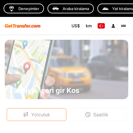
Deneyimler
Araba kiralama
Yat kiralam
US$
km
Taksiyle içeri gir Kos
Yolculuk
Saatlik