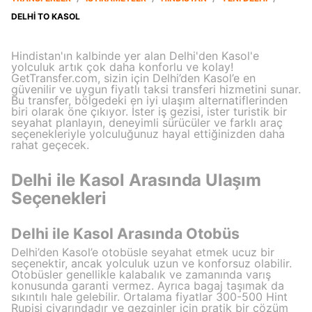
DELHI TO KASOL
Hindistan'ın kalbinde yer alan Delhi'den Kasol'e
yolculuk artık çok daha konforlu ve kolay!
GetTransfer.com, sizin için Delhi’den Kasol’e en
güvenilir ve uygun fiyatlı taksi transferi hizmetini sunar.
Bu transfer, bölgedeki en iyi ulaşım alternatiflerinden
biri olarak öne çıkıyor. İster iş gezisi, ister turistik bir
seyahat planlayın, deneyimli sürücüler ve farklı araç
seçenekleriyle yolculuğunuz hayal ettiğinizden daha
rahat geçecek.
Delhi ile Kasol Arasında Ulaşım
Seçenekleri
Delhi ile Kasol Arasında Otobüs
Delhi’den Kasol’e otobüsle seyahat etmek ucuz bir
seçenektir, ancak yolculuk uzun ve konforsuz olabilir.
Otobüsler genellikle kalabalık ve zamanında varış
konusunda garanti vermez. Ayrıca bagaj taşımak da
sıkıntılı hale gelebilir. Ortalama fiyatlar 300-500 Hint
Rupisi civarındadır ve gezginler için pratik bir çözüm