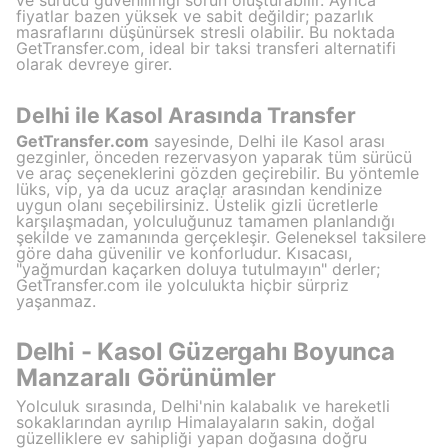
ve sürücü güvenilirliği sorun oluşturabilir. Ayrıca
fiyatlar bazen yüksek ve sabit değildir; pazarlık
masraflarını düşünürsek stresli olabilir. Bu noktada
GetTransfer.com, ideal bir taksi transferi alternatifi
olarak devreye girer.
Delhi ile Kasol Arasında Transfer
GetTransfer.com
sayesinde, Delhi ile Kasol arası
gezginler, önceden rezervasyon yaparak tüm sürücü
ve araç seçeneklerini gözden geçirebilir. Bu yöntemle
lüks, vip, ya da ucuz araçlar arasından kendinize
uygun olanı seçebilirsiniz. Üstelik gizli ücretlerle
karşılaşmadan, yolculuğunuz tamamen planlandığı
şekilde ve zamanında gerçekleşir. Geleneksel taksilere
göre daha güvenilir ve konforludur. Kısacası,
"yağmurdan kaçarken doluya tutulmayın" derler;
GetTransfer.com ile yolculukta hiçbir sürpriz
yaşanmaz.
Delhi - Kasol Güzergahı Boyunca
Manzaralı Görünümler
Yolculuk sırasında, Delhi'nin kalabalık ve hareketli
sokaklarından ayrılıp Himalayaların sakin, doğal
güzelliklere ev sahipliği yapan doğasına doğru