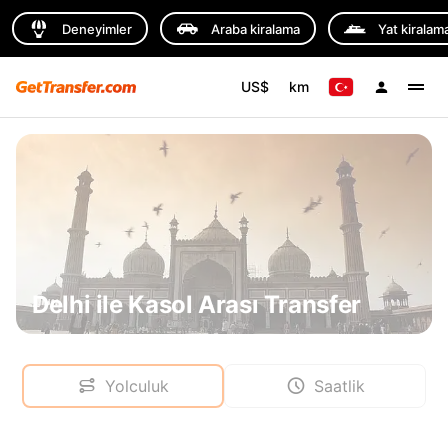
Deneyimler
Araba kiralama
Yat kiralam
US$
km
Delhi ile Kasol Arası Transfer
Yolculuk
Saatlik