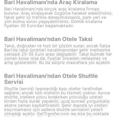
Bari Havalimanı'nda Araç Kiralama
Bari Havalimanı'nda birçok araç kiralama firması
bulunur. Araç kiralayarak özgürce hareket edebilirsiniz,
fakat şehir içi trafikte deneyimsizseniz, park yeri ve
yön bulma sorun yaşayabilirsiniz. Günlük kiralama
fiyatları 30 Euro’dan başlamaktadır.
Bari Havalimanı'ndan Otele Taksi
Taksi, doğrudan ve hızlı bir çözüm sunar; ancak İtalya
Bari'de taksi ücretleri havalimanından şehir merkezine
yaklaşık 25-35 Euro arası değişebilir. Taksi bulmak her
zaman kolay olsa da, fiyatlar önceden netleşmez ve
artış gösterebilir. Bu da sürpriz masraflara yol açabilir.
Bari Havalimanı'ndan Otele Shuttle
Servisi
Shuttle (servis) taşımacılığı bazı oteller tarafından
sağlanır, ancak tüm otellerin bu hizmeti yoktur. Ayrıca
shuttle, otellere yolcu bırakırken yolculuğu uzatan
birden fazla durak yapabilir, uçuş sonrası yorgunlukla
ekstra zaman kaybettirebilir. Şehir dışında iyi otelleri
kaçırmamanız için sadece shuttle servisinin yeterli
olmadığı açıktır. GetTransfer.com ise size bu noktada