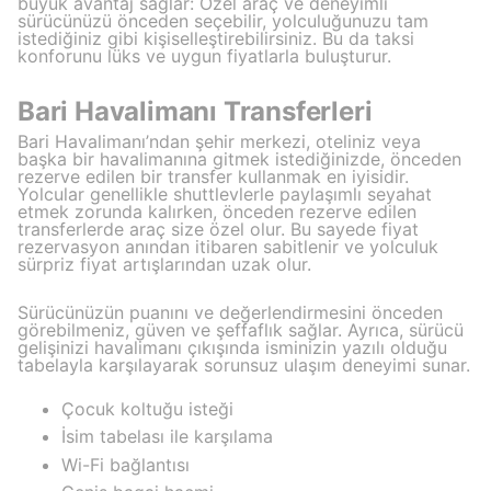
büyük avantaj sağlar: Özel araç ve deneyimli
sürücünüzü önceden seçebilir, yolculuğunuzu tam
istediğiniz gibi kişiselleştirebilirsiniz. Bu da taksi
konforunu lüks ve uygun fiyatlarla buluşturur.
Bari Havalimanı Transferleri
Bari Havalimanı’ndan şehir merkezi, oteliniz veya
başka bir havalimanına gitmek istediğinizde, önceden
rezerve edilen bir transfer kullanmak en iyisidir.
Yolcular genellikle shuttlevlerle paylaşımlı seyahat
etmek zorunda kalırken, önceden rezerve edilen
transferlerde araç size özel olur. Bu sayede fiyat
rezervasyon anından itibaren sabitlenir ve yolculuk
sürpriz fiyat artışlarından uzak olur.
Sürücünüzün puanını ve değerlendirmesini önceden
görebilmeniz, güven ve şeffaflık sağlar. Ayrıca, sürücü
gelişinizi havalimanı çıkışında isminizin yazılı olduğu
tabelayla karşılayarak sorunsuz ulaşım deneyimi sunar.
Çocuk koltuğu isteği
İsim tabelası ile karşılama
Wi-Fi bağlantısı