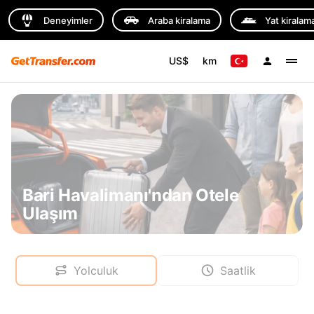
Deneyimler
Araba kiralama
Yat kiralam
US$
km
Bari Havalimanı'ndan Otele
Ulaşım
Yolculuk
Saatlik