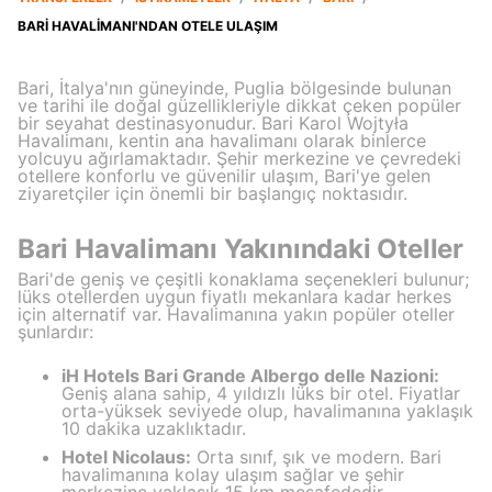
BARI HAVALIMANI'NDAN OTELE ULAŞIM
Bari, İtalya'nın güneyinde, Puglia bölgesinde bulunan
ve tarihi ile doğal güzellikleriyle dikkat çeken popüler
bir seyahat destinasyonudur. Bari Karol Wojtyła
Havalimanı, kentin ana havalimanı olarak binlerce
yolcuyu ağırlamaktadır. Şehir merkezine ve çevredeki
otellere konforlu ve güvenilir ulaşım, Bari'ye gelen
ziyaretçiler için önemli bir başlangıç noktasıdır.
Bari Havalimanı Yakınındaki Oteller
Bari'de geniş ve çeşitli konaklama seçenekleri bulunur;
lüks otellerden uygun fiyatlı mekanlara kadar herkes
için alternatif var. Havalimanına yakın popüler oteller
şunlardır:
iH Hotels Bari Grande Albergo delle Nazioni:
Geniş alana sahip, 4 yıldızlı lüks bir otel. Fiyatlar
orta-yüksek seviyede olup, havalimanına yaklaşık
10 dakika uzaklıktadır.
Hotel Nicolaus:
Orta sınıf, şık ve modern. Bari
havalimanına kolay ulaşım sağlar ve şehir
merkezine yaklaşık 15 km mesafededir.