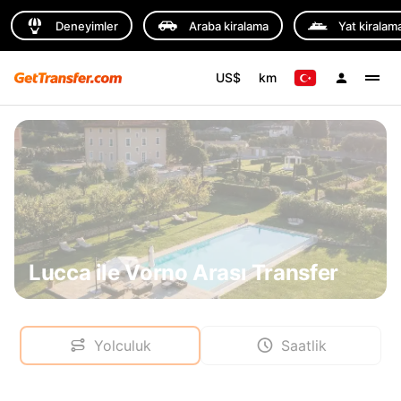
Deneyimler
Araba kiralama
Yat kiralam
US$
km
Lucca ile Vorno Arası Transfer
Yolculuk
Saatlik