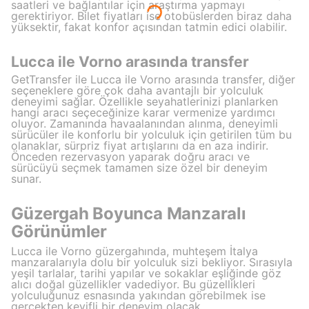
saatleri ve bağlantılar için araştırma yapmayı
gerektiriyor. Bilet fiyatları ise otobüslerden biraz daha
yüksektir, fakat konfor açısından tatmin edici olabilir.
Lucca ile Vorno arasında transfer
GetTransfer ile Lucca ile Vorno arasında transfer, diğer
seçeneklere göre çok daha avantajlı bir yolculuk
deneyimi sağlar. Özellikle seyahatlerinizi planlarken
hangi aracı seçeceğinize karar vermenize yardımcı
oluyor. Zamanında havaalanından alınma, deneyimli
sürücüler ile konforlu bir yolculuk için getirilen tüm bu
olanaklar, sürpriz fiyat artışlarını da en aza indirir.
Önceden rezervasyon yaparak doğru aracı ve
sürücüyü seçmek tamamen size özel bir deneyim
sunar.
Güzergah Boyunca Manzaralı
Görünümler
Lucca ile Vorno güzergahında, muhteşem İtalya
manzaralarıyla dolu bir yolculuk sizi bekliyor. Sırasıyla
yeşil tarlalar, tarihi yapılar ve sokaklar eşliğinde göz
alıcı doğal güzellikler vadediyor. Bu güzellikleri
yolculuğunuz esnasında yakından görebilmek ise
gerçekten keyifli bir deneyim olacak.