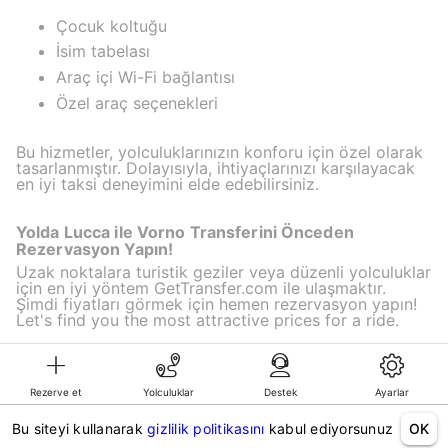
Çocuk koltuğu
İsim tabelası
Araç içi Wi-Fi bağlantısı
Özel araç seçenekleri
Bu hizmetler, yolculuklarınızın konforu için özel olarak
tasarlanmıştır. Dolayısıyla, ihtiyaçlarınızı karşılayacak
en iyi taksi deneyimini elde edebilirsiniz.
Yolda Lucca ile Vorno Transferini Önceden
Rezervasyon Yapın!
Uzak noktalara turistik geziler veya düzenli yolculuklar
için en iyi yöntem GetTransfer.com ile ulaşmaktır.
Şimdi fiyatları görmek için hemen rezervasyon yapın!
Let's find you the most attractive prices for a ride.
Rezerve et
Yolculuklar
Destek
Ayarlar
©KG GLOBAL LIMITED. GetTransfer® is trademark of KG GLOBAL LIMITED.
All rights reserved.
Bu siteyi kullanarak
gizlilik politikasını
kabul ediyorsunuz
OK