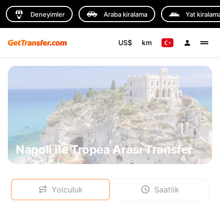
Deneyimler
Araba kiralama
Yat kiralam
US$
km
Napoli ile Tropea Arası Transfer
Yolculuk
Saatlik