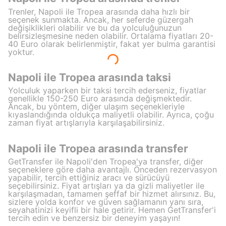
Trenler, Napoli ile Tropea arasında daha hızlı bir
seçenek sunmakta. Ancak, her seferde güzergah
değişiklikleri olabilir ve bu da yolculuğunuzun
belirsizleşmesine neden olabilir. Ortalama fiyatları 20-
40 Euro olarak belirlenmiştir, fakat yer bulma garantisi
yoktur.
Napoli ile Tropea arasında taksi
Yolculuk yaparken bir taksi tercih ederseniz, fiyatlar
genellikle 150-250 Euro arasında değişmektedir.
Ancak, bu yöntem, diğer ulaşım seçenekleriyle
kıyaslandığında oldukça maliyetli olabilir. Ayrıca, çoğu
zaman fiyat artışlarıyla karşılaşabilirsiniz.
Napoli ile Tropea arasında transfer
GetTransfer ile Napoli'den Tropea'ya transfer, diğer
seçeneklere göre daha avantajlı. Önceden rezervasyon
yapabilir, tercih ettiğiniz aracı ve sürücüyü
seçebilirsiniz. Fiyat artışları ya da gizli maliyetler ile
karşılaşmadan, tamamen şeffaf bir hizmet alırsınız. Bu,
sizlere yolda konfor ve güven sağlamanın yanı sıra,
seyahatinizi keyifli bir hale getirir. Hemen GetTransfer'i
tercih edin ve benzersiz bir deneyim yaşayın!