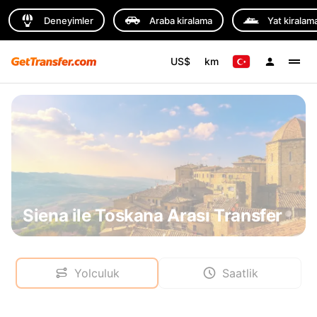
Deneyimler
Araba kiralama
Yat kiralam
US$
km
Siena ile Toskana Arası Transfer
Yolculuk
Saatlik