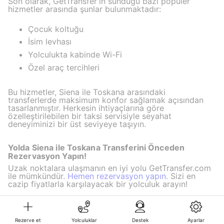
Son olarak, GetTransfer'in sunduğu bazı popüler
hizmetler arasında şunlar bulunmaktadır:
Çocuk koltuğu
İsim levhası
Yolculukta kabinde Wi-Fi
Özel araç tercihleri
Bu hizmetler, Siena ile Toskana arasındaki
transferlerde maksimum konfor sağlamak açısından
tasarlanmıştır. Herkesin ihtiyaçlarına göre
özelleştirilebilen bir taksi servisiyle seyahat
deneyiminizi bir üst seviyeye taşıyın.
Yolda Siena ile Toskana Transferini Önceden
Rezervasyon Yapın!
Uzak noktalara ulaşmanın en iyi yolu GetTransfer.com
ile mümkündür.
Hemen rezervasyon yapın.
Sizi en
cazip fiyatlarla karşılayacak bir yolculuk arayın!
Rezerve et
Yolculuklar
Destek
Ayarlar
©KG GLOBAL LIMITED. GetTransfer® is trademark of KG GLOBAL LIMITED.