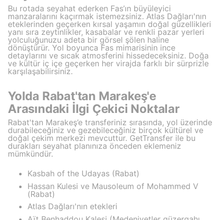
Bu rotada seyahat ederken Fas’ın büyüleyici
manzaralarını kaçırmak istemezsiniz. Atlas Dağları'nın
eteklerinden geçerken kırsal yaşamın doğal güzellikleri
yanı sıra zeytinlikler, kasabalar ve renkli pazar yerleri
yolculuğunuzu adeta bir görsel şölen haline
dönüştürür. Yol boyunca Fas mimarisinin ince
detaylarını ve sıcak atmosferini hissedeceksiniz. Doğa
ve kültür iç içe geçerken her virajda farklı bir sürprizle
karşılaşabilirsiniz.
Yolda Rabat'tan Marakeş'e
Arasındaki İlgi Çekici Noktalar
Rabat'tan Marakeş’e transferiniz sırasında, yol üzerinde
durabileceğiniz ve gezebileceğiniz birçok kültürel ve
doğal çekim merkezi mevcuttur. GetTransfer ile bu
durakları seyahat planınıza önceden eklemeniz
mümkündür.
Kasbah of the Udayas (Rabat)
Hassan Kulesi ve Mausoleum of Mohammed V
(Rabat)
Atlas Dağları'nın etekleri
Aït Benhaddou Kalesi (Medeniyetler güzergahı