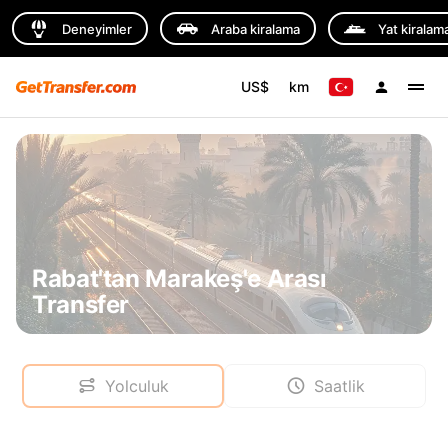
Deneyimler
Araba kiralama
Yat kiralam
US$
km
Rabat'tan Marakeş'e Arası
Transfer
Yolculuk
Saatlik