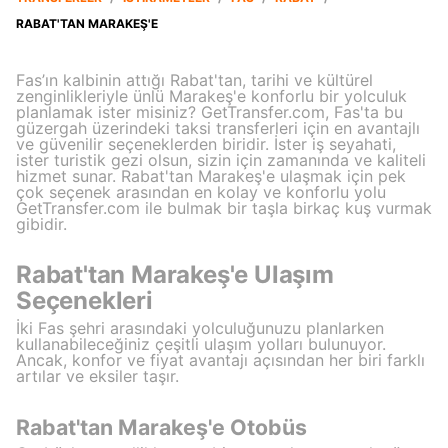
RABAT'TAN MARAKEŞ'E
Fas’ın kalbinin attığı Rabat'tan, tarihi ve kültürel
zenginlikleriyle ünlü Marakeş'e konforlu bir yolculuk
planlamak ister misiniz? GetTransfer.com, Fas'ta bu
güzergah üzerindeki taksi transferleri için en avantajlı
ve güvenilir seçeneklerden biridir. İster iş seyahati,
ister turistik gezi olsun, sizin için zamanında ve kaliteli
hizmet sunar. Rabat'tan Marakeş'e ulaşmak için pek
çok seçenek arasından en kolay ve konforlu yolu
GetTransfer.com ile bulmak bir taşla birkaç kuş vurmak
gibidir.
Rabat'tan Marakeş'e Ulaşım
Seçenekleri
İki Fas şehri arasındaki yolculuğunuzu planlarken
kullanabileceğiniz çeşitli ulaşım yolları bulunuyor.
Ancak, konfor ve fiyat avantajı açısından her biri farklı
artılar ve eksiler taşır.
Rabat'tan Marakeş'e Otobüs