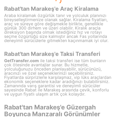
Rabat'tan Marakeş'e Araç Kiralama
Araba kiralamak özgürlük tanır ve yolculuk planınızı
bireyselleştirmenize olanak sağlar. Kiralama fiyatları,
araç ve süreye göre değişmekle birlikte, genellikle
günlük 300 dirhem ve üzeri olabilir. Kiralık araçla
direksiyon başında olmak istediğiniz hız ve rotayı
seçme özgürlüğü size kalmıştır ancak Fas yollarında
deneyimli sürücülerle gitmekten kaçınmamak iyi olur.
Rabat'tan Marakeş'e Taksi Transferi
GetTransfer.com
ile taksi transferi ise tüm bunların
çok ötesinde avantajlar sunar. Bu hizmetle,
yolculuğunuzu önceden planlayabilir, sürücünüzü,
aracınızı ve özel seçeneklerinizi seçebilirsiniz.
Fiyatlarda sürprizlerle karşılaşmaz, vip lüks araçlardan
ekonomik seçeneklere kadar aradığınızı bulabilirsiniz.
Zamanında varış garantisi ve deneyimli sürücüler
sayesinde Rabat ile Marakeş arasında çevik, konforlu
ve uygun fiyatlı ulaşım artık çok kolaydır.
Rabat'tan Marakeş'e Güzergah
Boyunca Manzaralı Görünümler