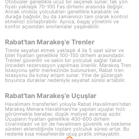
Otobüsler genellikle ucuz bir seçenek sunar; tek yön
fiyatı yaklaşık 70-100 Fas dirhemi arasında değişir.
Ancak otobüs yolculukları genellikle kalabalık ve
durağa bağlıdır, bu da zamanınızı tam olarak kontrol
etmenizi zorlaştırabilir. Ayrıca, bagaj yönetimi ve
konfor açısından sınırlamalar yaşanabilir.
Rabat'tan Marakeş'e Trenler
Trenle seyahat etmek yaklaşık 4 ila 5 saat sürer ve
bilet fiyatları genellikle 100-150 dirhem arasındadır.
Trenler güvenilir ve sakin bir yolculuk sağlar fakat
önceden rezervasyon yapılması önerilir. Marakeş Tren
İstasyonu şehir merkezinde bulunurken, Rabat tren
istasyonu da kolay erişim sunar. Yine de güzergah
boyunca duraklar nedeniyle seyahat süresi artabilir.
Rabat'tan Marakeş'e Uçuşlar
Havalimanı transferleri yoluyla Rabat Havalimanı’ndan
Marakeş Menara Havalimanı’na yapılan uçuşlar hızlı
görünmekle beraber, düşük maliyet avantajı azdır.
Uçuşların fiyatları genellikle 400-600 dirhem
civarındadır ve bir de havalimanı güvenlik ve bekleme
süreleri eklendiğinde toplam yolculuk süresi artar. Bu
nedenle kısa mesafelerde uçuş pratik olmayabilir.