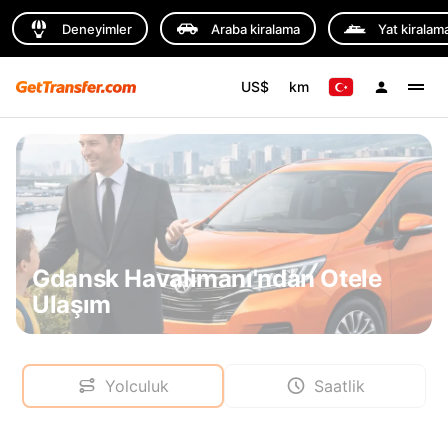
Deneyimler
Araba kiralama
Yat kiralam
US$
km
Gdansk Havalimanı'ndan Otele
Ulaşım
Yolculuk
Saatlik