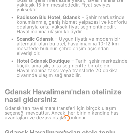
Gdansk şehir merkezine yakın, havalimanına ise
yaklaşık 15 km mesafededir. Fiyat seviyesi
yüksektir.
Radisson Blu Hotel, Gdansk
– Şehir merkezinde
konumlanmış, geniş hizmet yelpazesi ve konforlu
odalarıyla orta-yüksek fiyat segmentindedir.
Havalimanına ulaşım kolaydır.
Scandic Gdansk
– Uygun fiyatlı ve modern bir
alternatif olan bu otel, havalimanına 10-12 km
mesafede bulunur, şehre erişim açısından
elverişlidir.
Hotel Gdansk Boutique
– Tarihi şehir merkezinde
küçük ama şık, orta segmentte bir oteldir.
Havalimanına taksi veya transferle 20 dakika
civarında ulaşım sağlanabilir.
Gdansk Havalimanı'ndan otelinize
nasıl gidersiniz
Gdansk'tan havalimanı transferi için birçok ulaşım
seçeneği mevcuttur. Ancak, her birinin kendine has
avantajları ve dezavantajları bulunur.
Gdansk Havalimanı'ndan otele toplu