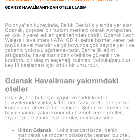
GDANSK HAVALIMANI'NDAN OTELE ULAŞIM
Polonya'nın kuzeyinde, Baltık Denizi kıyısında yer alan
Gdansk, popüler bir turizm merkezi olarak Avrupa'nın
en çok ziyaret edilen şehirlerinden biridir. Gdansk Lech
Wałęsa Havalimanı (IATA: GDN) şehre hizmet veren tek
büyük havalimanıdır ve yıl boyunca çok sayıda yerli ve
yabancı yolcuyu ağırlamaktadır. Şehre ilk adım
attığınızda, havalimanından otelinize güvenilir ve
konforlu bir ulaşım seçeneği bulmak, yolculuğunuzun
keyifli başlaması için kritik bir unsurdur.
Gdansk Havalimanı yakınındaki
oteller
Gdansk, her bütçeye uygun ve farklı konfor
seviyelerinde yaklaşık 150'den fazla otelle zengin bir
konaklama alternatifine sahiptir. Şehrin merkezine ve
havalimanına yakın konumda hizmet veren oteller,
ziyaretçilere zahmetsiz bir ulaşım imkanı sunar.
Hilton Gdansk
– Lüks standartlarda, deniz
manzaralı ve modern odalarıyla tanınan bu otel,