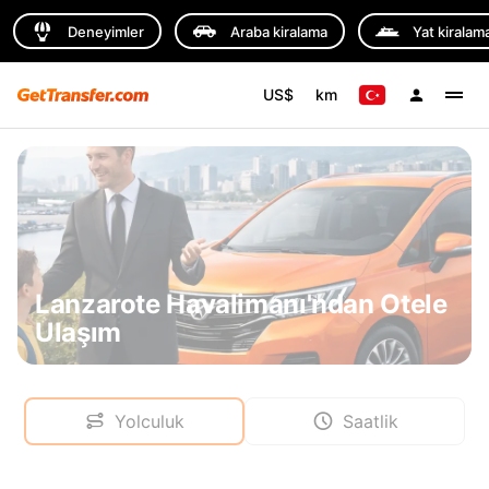
Deneyimler
Araba kiralama
Yat kiralam
US$
km
Lanzarote Havalimanı'ndan Otele
Ulaşım
Yolculuk
Saatlik