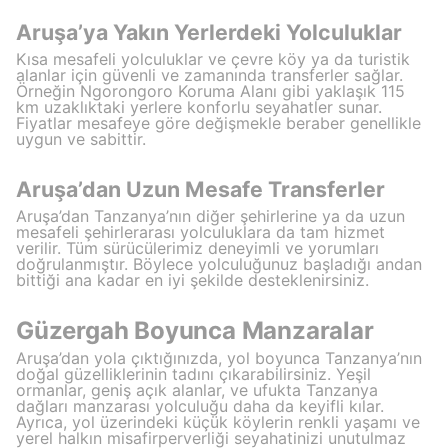
Aruşa’ya Yakın Yerlerdeki Yolculuklar
Kısa mesafeli yolculuklar ve çevre köy ya da turistik
alanlar için güvenli ve zamanında transferler sağlar.
Örneğin Ngorongoro Koruma Alanı gibi yaklaşık 115
km uzaklıktaki yerlere konforlu seyahatler sunar.
Fiyatlar mesafeye göre değişmekle beraber genellikle
uygun ve sabittir.
Aruşa’dan Uzun Mesafe Transferler
Aruşa’dan Tanzanya’nın diğer şehirlerine ya da uzun
mesafeli şehirlerarası yolculuklara da tam hizmet
verilir. Tüm sürücülerimiz deneyimli ve yorumları
doğrulanmıştır. Böylece yolculuğunuz başladığı andan
bittiği ana kadar en iyi şekilde desteklenirsiniz.
Güzergah Boyunca Manzaralar
Aruşa’dan yola çıktığınızda, yol boyunca Tanzanya’nın
doğal güzelliklerinin tadını çıkarabilirsiniz. Yeşil
ormanlar, geniş açık alanlar, ve ufukta Tanzanya
dağları manzarası yolculuğu daha da keyifli kılar.
Ayrıca, yol üzerindeki küçük köylerin renkli yaşamı ve
yerel halkın misafirperverliği seyahatinizi unutulmaz