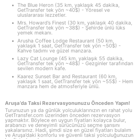
The Blue Heron (35 km, yaklaşık 45 dakika,
GetTransfer tek yön ~40$) - Yöresel ve
uluslararası lezzetler.
Mrs. Howard’s Finest (30 km, yaklaşık 40 dakika,
GetTransfer tek yön ~38$) - Şehirde ünlü lüks
yemek mekanı.
Arusha Coffee Lodge Restaurant (50 km,
yaklaşık 1 saat, GetTransfer tek yön ~50$) -
Kahve tadımı ve güzel manzara.
Lazy Cat Lounge (45 km, yaklaşık 55 dakika,
GetTransfer tek yön ~48$) - Gezginler tarafından
sevilen modern kafe.
Kaarez Sunset Bar and Restaurant (60 km,
yaklaşık 1 saat, GetTransfer tek yön ~55$) - Hem
manzara hem de atmosferiyle ünlü.
Aruşa’da Taksi Rezervasyonunuzu Önceden Yapın!
Turunuzun ya da günlük yolculuklarınızın en rahat yolu
GetTransfer.com üzerinden önceden rezervasyon
yapmaktır. Böylece en uygun fiyatları kolayca bulur,
arabanızı ve deneyimli sürücünüzü seçme şansını
yakalarsınız. Hadi, şimdi size en güzel fiyatları bulalım
ve Aruşa’daki konforlu ve güvenli taksi yolculuğunuzun