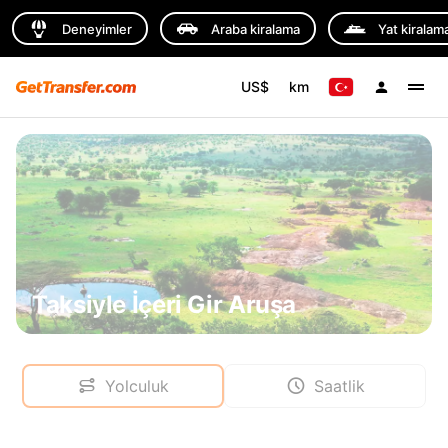
Deneyimler
Araba kiralama
Yat kiralam
US$
km
Taksiyle İçeri Gir Aruşa
Yolculuk
Saatlik