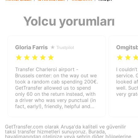
Yolcu yorumları
Gloria Farris
Omgitsb
Transfer Charleroi airport -
I couldn’
Brussels center: on the way out we
service. 
took a random cab spending 200€.
looked a
GetTransfer allowed us to spend
well. Suc
only 60 on the return instead, with
very grat
a driver who was very punctual (in
fact, early!), friendly, helpful and
professional. Fast payment and
very efficient communication with
the driver. Based on our experience
GetTransfer.com olarak Aruşa'da kaliteli ve güvenilir
I recommend him without any
taksi transfer hizmetleri sunuyoruz. Burada,
havalimanından otelinize veya şehrin diğer bölgelerine
doubt!