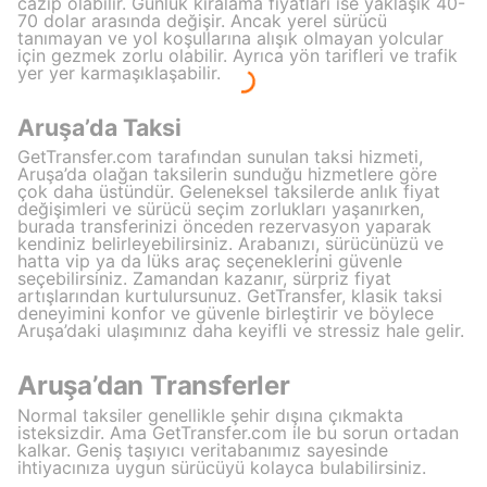
cazip olabilir. Günlük kiralama fiyatları ise yaklaşık 40-
70 dolar arasında değişir. Ancak yerel sürücü
tanımayan ve yol koşullarına alışık olmayan yolcular
için gezmek zorlu olabilir. Ayrıca yön tarifleri ve trafik
yer yer karmaşıklaşabilir.
Aruşa’da Taksi
GetTransfer.com tarafından sunulan taksi hizmeti,
Aruşa’da olağan taksilerin sunduğu hizmetlere göre
çok daha üstündür. Geleneksel taksilerde anlık fiyat
değişimleri ve sürücü seçim zorlukları yaşanırken,
burada transferinizi önceden rezervasyon yaparak
kendiniz belirleyebilirsiniz. Arabanızı, sürücünüzü ve
hatta vip ya da lüks araç seçeneklerini güvenle
seçebilirsiniz. Zamandan kazanır, sürpriz fiyat
artışlarından kurtulursunuz. GetTransfer, klasik taksi
deneyimini konfor ve güvenle birleştirir ve böylece
Aruşa’daki ulaşımınız daha keyifli ve stressiz hale gelir.
Aruşa’dan Transferler
Normal taksiler genellikle şehir dışına çıkmakta
isteksizdir. Ama GetTransfer.com ile bu sorun ortadan
kalkar. Geniş taşıyıcı veritabanımız sayesinde
ihtiyacınıza uygun sürücüyü kolayca bulabilirsiniz.