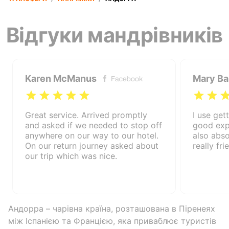
Відгуки мандрівників
Karen McManus
Mary B
Great service. Arrived promptly
I use gett
and asked if we needed to stop off
good exp
anywhere on our way to our hotel.
also absol
On our return journey asked about
really fr
our trip which was nice.
Андорра – чарівна країна, розташована в Піренеях
між Іспанією та Францією, яка приваблює туристів