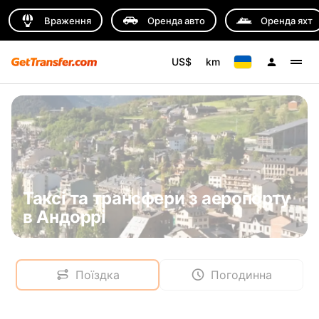
Враження
Оренда авто
Оренда яхт
US$
km
Таксі та трансфери з аеропорту
в Андоррі
Поїздка
Погодинна