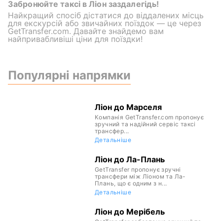
Забронюйте таксі в Ліон заздалегідь!
Найкращий спосіб дістатися до віддалених місць
для екскурсій або звичайних поїздок — це через
GetTransfer.com. Давайте знайдемо вам
найпривабливіші ціни для поїздки!
Популярні напрямки
Ліон до Марселя
Компанія GetTransfer.com пропонує
зручний та надійний сервіс таксі
трансфер...
Детальніше
Ліон до Ла-Плань
GetTransfer пропонує зручні
трансфери між Ліоном та Ла-
Плань, що є одним з н...
Детальніше
Ліон до Мерібель