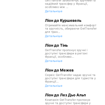
GetTransfer забезпечує зручний та
надійний трансфер у Франції,
особливо між ...
Детальніше
Ліон до Куршевель
Отримайте максимальний комфорт
та зручність, обираючи GetTransfer
для тран...
Детальніше
Ліон до Тінь
GetTransfer пропонує зручні і
доступні трансфери в регіоні
Франції, особливо...
Детальніше
Ліон до Межев
Сервіс GetTransfer надає зручні та
доступні трансфери для туристів у
Франції...
Детальніше
Ліон до Лез Дьо Альп
Компанія GetTransfer пропонує
зручні та доступні трансфери у