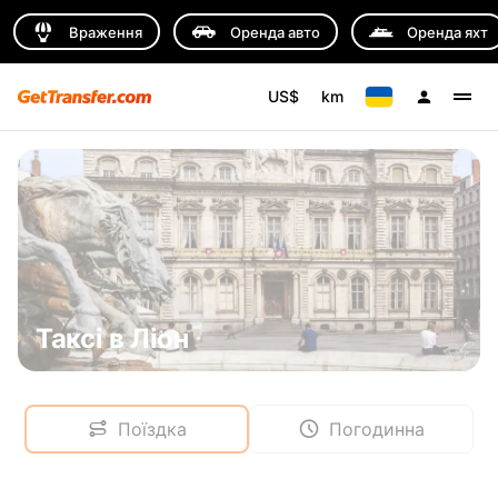
Враження
Оренда авто
Оренда яхт
US$
km
Таксі в Ліон
Поїздка
Погодинна