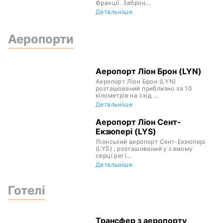
Франції. Заброн...
Детальніше
Аеропорти
Аеропорт Ліон Брон (LYN)
Аеропорт Ліон Брон (LYN)
розташований приблизно за 10
кілометрів на схід ...
Детальніше
Аеропорт Ліон Сент-
Екзюпері (LYS)
Ліонський аеропорт Сент-Екзюпері
(LYS) , розташований у самому
серці регі...
Детальніше
Готелі
Трансфер з аеропорту