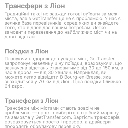
Трансфери з Ліон
Традиційні таксі не завжди готові виїхати за межі
міста, але з GetTransfer це не є проблемою. У нас є
велика база перевізників, серед яких ви знайдете
того, хто відповідає вашим потребам. Легко
замовити перевезення до найближчих міст чи на
довгі відстані.
Поїздки з Ліон
Плануючи подорож до сусідніх міст, GetTransfer
запропонує невелику ціну поїздки, враховуючи, що
зазначена відстань становитиме від 30 до 150 км, а
час в дорозі — від 30 хвилин. Наприклад, ви
можете легко відвідати В Bourg-en-Bresse, яка
знаходиться у 70 км від Ліон. Ціна поїздки близько
64 євро.
Трансфери з Ліон
Трансфери між містами стають зовсім не
проблемою — просто виберіть потрібний маршрут
та замовте у GetTransfer.com. Вартість трансферів
розраховується просто і прозоро, а драйвери
проходять обов’язкову перевірку.