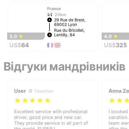
France
23 km
29 Rue de Brest,
A
69002 Lyon
Rue du Bricollet,
Lentilly, 84
5.0
4.0
B
US$
64
US$
325
Відгуки мандрівників
User
Anna Ze
Excellent service with profesional
I booked 
driver, good price and new car.
vacation
They provide service in all part of
team were
the world. SUPER !
after the