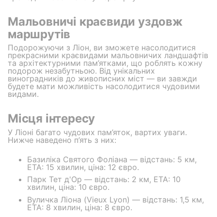
Мальовничі краєвиди уздовж
маршрутів
Подорожуючи з Ліон, ви зможете насолодитися
прекрасними краєвидами мальовничих ландшафтів
та архітектурними пам’ятками, що роблять кожну
подорож незабутньою. Від унікальних
виноградників до живописних міст — ви завжди
будете мати можливість насолодитися чудовими
видами.
Місця інтересу
У Ліоні багато чудових пам’яток, вартих уваги.
Нижче наведено п’ять з них:
Базиліка Святого Фоліана — відстань: 5 км,
ETA: 15 хвилин, ціна: 12 євро.
Парк Тет д'Ор — відстань: 2 км, ETA: 10
хвилин, ціна: 10 євро.
Вуличка Ліона (Vieux Lyon) — відстань: 1,5 км,
ETA: 8 хвилин, ціна: 8 євро.