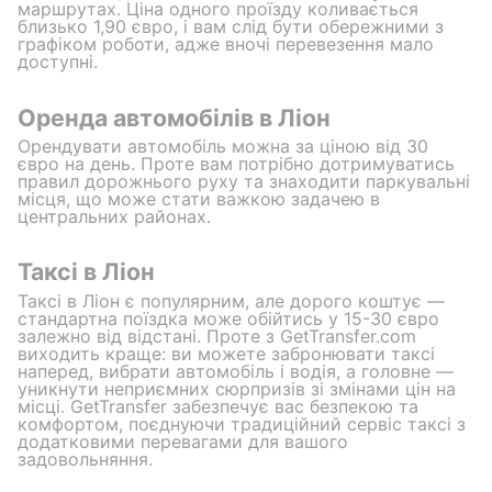
маршрутах. Ціна одного проїзду коливається
близько 1,90 євро, і вам слід бути обережними з
графіком роботи, адже вночі перевезення мало
доступні.
Оренда автомобілів в Ліон
Орендувати автомобіль можна за ціною від 30
євро на день. Проте вам потрібно дотримуватись
правил дорожнього руху та знаходити паркувальні
місця, що може стати важкою задачею в
центральних районах.
Таксі в Ліон
Таксі в Ліон є популярним, але дорого коштує —
стандартна поїздка може обійтись у 15-30 євро
залежно від відстані. Проте з GetTransfer.com
виходить краще: ви можете забронювати таксі
наперед, вибрати автомобіль і водія, а головне —
уникнути неприємних сюрпризів зі змінами цін на
місці. GetTransfer забезпечує вас безпекою та
комфортом, поєднуючи традиційний сервіс таксі з
додатковими перевагами для вашого
задовольняння.