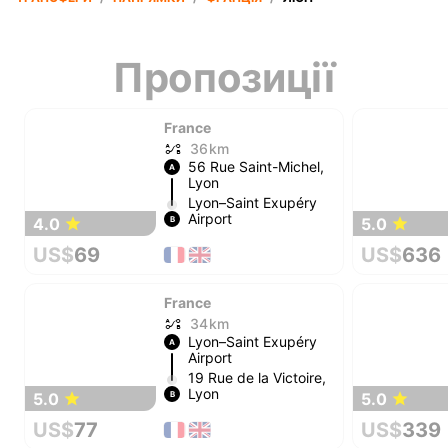
Пропозиції
France
36 km
56 Rue Saint-Michel,
A
Lyon
Lyon–Saint Exupéry
Airport
4.0
5.0
B
US$
69
US$
636
France
34 km
Lyon–Saint Exupéry
A
Airport
19 Rue de la Victoire,
Lyon
5.0
5.0
B
US$
77
US$
339