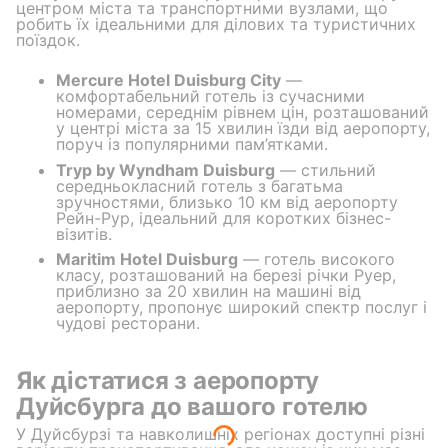
центром міста та транспортними вузлами, що
робить їх ідеальними для ділових та туристичних
поїздок.
Mercure Hotel Duisburg City
—
комфортабельний готель із сучасними
номерами, середнім рівнем цін, розташований
у центрі міста за 15 хвилин їзди від аеропорту,
поруч із популярними пам’ятками.
Tryp by Wyndham Duisburg
— стильний
середньокласний готель з багатьма
зручностями, близько 10 км від аеропорту
Рейн-Рур, ідеальний для коротких бізнес-
візитів.
Maritim Hotel Duisburg
— готель високого
класу, розташований на березі річки Руер,
приблизно за 20 хвилин на машині від
аеропорту, пропонує широкий спектр послуг і
чудові ресторани.
Як дістатися з аеропорту
Дуйсбурга до вашого готелю
У Дуйсбурзі та навколишніх регіонах доступні різні