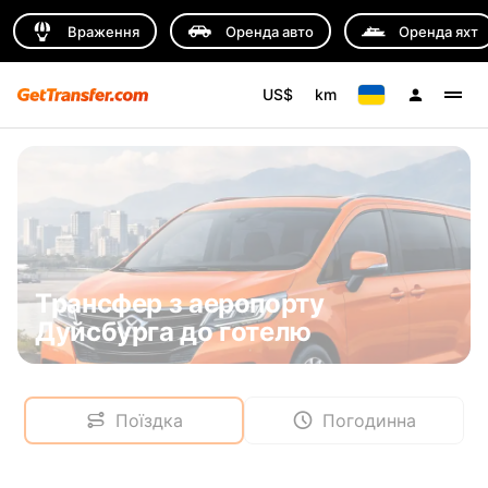
Враження
Оренда авто
Оренда яхт
US$
km
Трансфер з аеропорту
Дуйсбурга до готелю
Поїздка
Погодинна