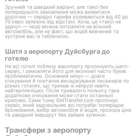
Зручний та швидкий варіант, але таксі без
попереднього замовлення може виявитися
дорогим — середні тарифи коливаються від 40 до
70 євро залежно від відстані. Хоча, це «таксі на
удачу» — іноді можна потрапити на вільний
автомобіль, але не факт, що водій вивчений та
зустріне вас із табличкою.
Шатл з аеропорту Дуйсбурга до
готелю
Не всі готелі поблизу аеропорту пропонують шатл-
сервіс, і замовляти його для економії часто буває
проблематично. Основний мінус — довге
очікування й поетапне висаджування пасажирів по
різних готелях, що тримає в напрузі навіть
найтерплячіших. Після тривалого польоту таке
додаткове очікування може стати останньої
краплею. Саме тому GetTransfer.com пропонує
сервіс, який задовольняє всі потреби: попереднє
бронювання, вибір автомобіля й водія, прозора ціна
та швидкий маршрут без зайвих зупинок.
Трансфери з аеропорту