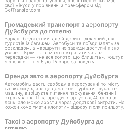
варіанти транспортування, але кожен із них має
свої мінуси у порівнянні з трансфером від
GetTransfer.com.
Громадський транспорт з аеропорту
Дуйсбурга до готелю
Варіант бюджетний, але й досить складний для
туристів із багажем. Автобуси та поїзди їздять за
розкладом, а маршрути не завжди доступні пізно
увечері. Крім того, можна втратити час на
пересадки — «не все золото, що блищить». Коштує
дешевше — від 5 до 15 євро за поїздку.
Оренда авто в аеропорту Дуйсбурга
Автомобіль дасть свободу в пересуванні по місту
та околицях, але це додаткові турботи: шукаєте
машину, вирішуєте питання паркування, бензин і
страхування. Ціна оренди стартує від 40 євро за
день, але може зрости через додаткові витрати. Не
кожен хоче «мати клопоти» відразу після прильоту.
Таксі з аеропорту Дуйсбурга до
готелю