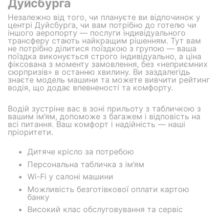
Дуйсбурга
Незалежно від того, чи плануєте ви відпочинок у
центрі Дуйсбурга, чи вам потрібно до готелю чи
іншого аеропорту — послуги індивідуального
трансферу стають найкращим рішенням. Тут вам
не потрібно ділитися поїздкою з групою — ваша
поїздка виконується строго індивідуально, а ціна
фіксована з моменту замовлення, без «неприємних
сюрпризів» в останню хвилину. Ви заздалегідь
знаєте модель машини та можете вивчити рейтинг
водія, що додає впевненості та комфорту.
Водій зустріне вас в зоні прильоту з табличкою з
вашим ім’ям, допоможе з багажем і відповість на
всі питання. Ваш комфорт і надійність — наші
пріоритети.
Дитяче крісло за потребою
Персональна табличка з ім’ям
Wi-Fi у салоні машини
Можливість безготівкової оплати картою
банку
Високий клас обслуговування та сервіс