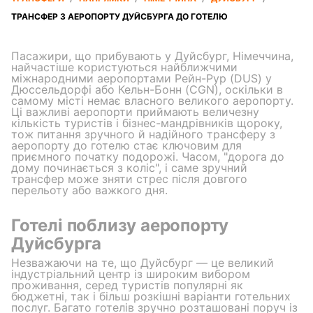
ТРАНСФЕР З АЕРОПОРТУ ДУЙСБУРГА ДО ГОТЕЛЮ
Пасажири, що прибувають у Дуйсбург, Німеччина,
найчастіше користуються найближчими
міжнародними аеропортами Рейн-Рур (DUS) у
Дюссельдорфі або Кельн-Бонн (CGN), оскільки в
самому місті немає власного великого аеропорту.
Ці важливі аеропорти приймають величезну
кількість туристів і бізнес-мандрівників щороку,
тож питання зручного й надійного трансферу з
аеропорту до готелю стає ключовим для
приємного початку подорожі. Часом, "дорога до
дому починається з коліс", і саме зручний
трансфер може зняти стрес після довгого
перельоту або важкого дня.
Готелі поблизу аеропорту
Дуйсбурга
Незважаючи на те, що Дуйсбург — це великий
індустріальний центр із широким вибором
проживання, серед туристів популярні як
бюджетні, так і більш розкішні варіанти готельних
послуг. Багато готелів зручно розташовані поруч із