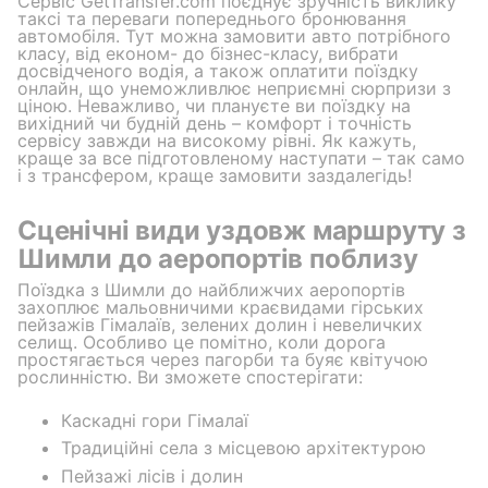
Сервіс GetTransfer.com поєднує зручність виклику
таксі та переваги попереднього бронювання
автомобіля. Тут можна замовити авто потрібного
класу, від економ- до бізнес-класу, вибрати
досвідченого водія, а також оплатити поїздку
онлайн, що унеможливлює неприємні сюрпризи з
ціною. Неважливо, чи плануєте ви поїздку на
вихідний чи будній день – комфорт і точність
сервісу завжди на високому рівні. Як кажуть,
краще за все підготовленому наступати – так само
і з трансфером, краще замовити заздалегідь!
Сценічні види уздовж маршруту з
Шимли до аеропортів поблизу
Поїздка з Шимли до найближчих аеропортів
захоплює мальовничими краєвидами гірських
пейзажів Гімалаїв, зелених долин і невеличких
селищ. Особливо це помітно, коли дорога
простягається через пагорби та буяє квітучою
рослинністю. Ви зможете спостерігати:
Каскадні гори Гімалаї
Традиційні села з місцевою архітектурою
Пейзажі лісів і долин