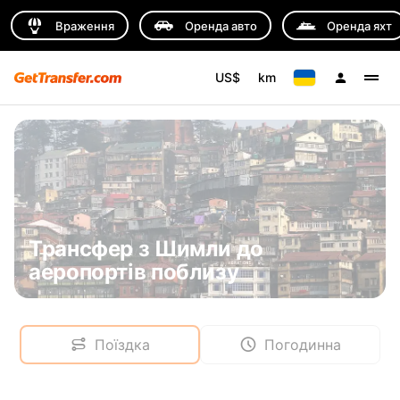
Враження
Оренда авто
Оренда яхт
US$
km
Трансфер з Шимли до
аеропортів поблизу
Поїздка
Погодинна