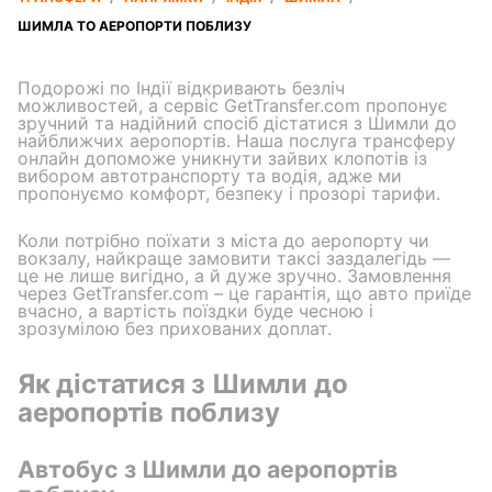
ШИМЛА TO АЕРОПОРТИ ПОБЛИЗУ
Подорожі по Індії відкривають безліч
можливостей, а сервіс GetTransfer.com пропонує
зручний та надійний спосіб дістатися з Шимли до
найближчих аеропортів. Наша послуга трансферу
онлайн допоможе уникнути зайвих клопотів із
вибором автотранспорту та водія, адже ми
пропонуємо комфорт, безпеку і прозорі тарифи.
Коли потрібно поїхати з міста до аеропорту чи
вокзалу, найкраще замовити таксі заздалегідь —
це не лише вигідно, а й дуже зручно. Замовлення
через GetTransfer.com – це гарантія, що авто приїде
вчасно, а вартість поїздки буде чесною і
зрозумілою без прихованих доплат.
Як дістатися з Шимли до
аеропортів поблизу
Автобус з Шимли до аеропортів