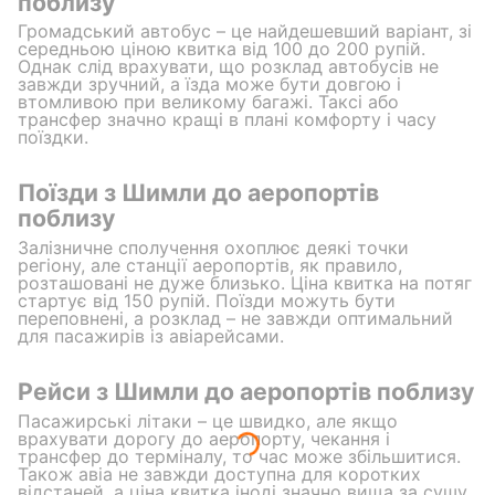
поблизу
Громадський автобус – це найдешевший варіант, зі
середньою ціною квитка від 100 до 200 рупій.
Однак слід врахувати, що розклад автобусів не
завжди зручний, а їзда може бути довгою і
втомливою при великому багажі. Таксі або
трансфер значно кращі в плані комфорту і часу
поїздки.
Поїзди з Шимли до аеропортів
поблизу
Залізничне сполучення охоплює деякі точки
регіону, але станції аеропортів, як правило,
розташовані не дуже близько. Ціна квитка на потяг
стартує від 150 рупій. Поїзди можуть бути
переповнені, а розклад – не завжди оптимальний
для пасажирів із авіарейсами.
Рейси з Шимли до аеропортів поблизу
Пасажирські літаки – це швидко, але якщо
врахувати дорогу до аеропорту, чекання і
трансфер до терміналу, то час може збільшитися.
Також авіа не завжди доступна для коротких
відстаней, а ціна квитка іноді значно вища за сушу