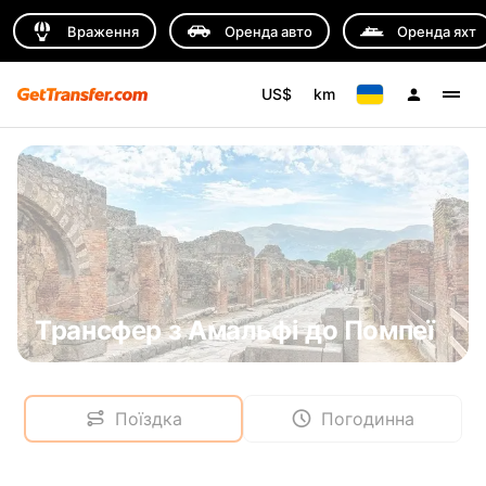
Враження
Оренда авто
Оренда яхт
US$
km
Трансфер з Амальфі до Помпеї
Поїздка
Погодинна