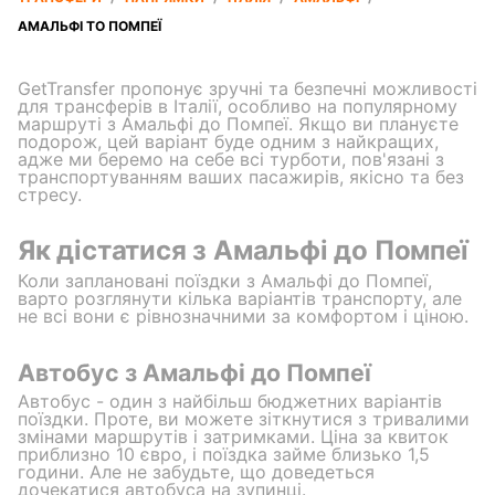
АМАЛЬФІ TO ПОМПЕЇ
GetTransfer пропонує зручні та безпечні можливості
для трансферів в Італії, особливо на популярному
маршруті з Амальфі до Помпеї. Якщо ви плануєте
подорож, цей варіант буде одним з найкращих,
адже ми беремо на себе всі турботи, пов'язані з
транспортуванням ваших пасажирів, якісно та без
стресу.
Як дістатися з Амальфі до Помпеї
Коли заплановані поїздки з Амальфі до Помпеї,
варто розглянути кілька варіантів транспорту, але
не всі вони є рівнозначними за комфортом і ціною.
Автобус з Амальфі до Помпеї
Автобус - один з найбільш бюджетних варіантів
поїздки. Проте, ви можете зіткнутися з тривалими
змінами маршрутів і затримками. Ціна за квиток
приблизно 10 євро, і поїздка займе близько 1,5
години. Але не забудьте, що доведеться
дочекатися автобуса на зупинці.