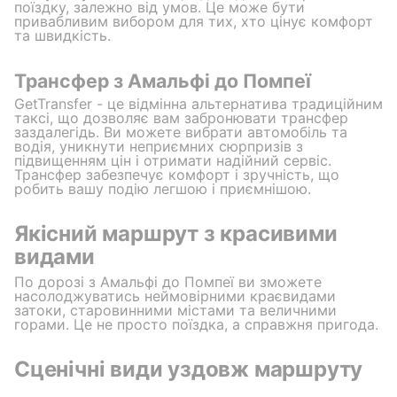
поїздку, залежно від умов. Це може бути
привабливим вибором для тих, хто цінує комфорт
та швидкість.
Трансфер з Амальфі до Помпеї
GetTransfer - це відмінна альтернатива традиційним
таксі, що дозволяє вам забронювати трансфер
заздалегідь. Ви можете вибрати автомобіль та
водія, уникнути неприємних сюрпризів з
підвищенням цін і отримати надійний сервіс.
Трансфер забезпечує комфорт і зручність, що
робить вашу подію легшою і приємнішою.
Якісний маршрут з красивими
видами
По дорозі з Амальфі до Помпеї ви зможете
насолоджуватись неймовірними краєвидами
затоки, старовинними містами та величними
горами. Це не просто поїздка, а справжня пригода.
Сценічні види уздовж маршруту