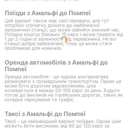
Поїзди з Амальфі до Помпеї
Цей варіант також має свої переваги, але тут
потрібно спочатку доїхати до найближчої
залізничної станції, що може зайняти значний час.
Поїздка коштує близько 15 євро і може тривати від
1 до 2 годин в залежності від перевізника. Не всі
станції добре забезпечені, тому це може стати
проблемою для новачків.
Оренда автомобілів з Амальфі до
Помпеї
Оренда автомобіля - це чудова альтернатива
ризикувати з громадським транспортом. Однак це
може бути дорогим задоволенням, ціна
коливається в межах 50-100 євро за день. Будьте
готові до викликів на італійських дорогах, таких як
складне паркування та трафік.
Таксі з Амальфі до Помпеї
Таксі - це найшвидший варіант поїздки. Однак ціни
можуть бути високими, від 80 до 120 євро за