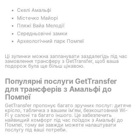
Скелі Амальфі
Містечко Майорі
Пляжі Вайа Мелодії
Середньовічні замки
Археологічний парк Помпеї
Ці зупинки можна запланувати заздалегідь під час
замовлення трансферу з GetTransfer, щоб ваша
подорож була ще більш цікавою.
Популярні послуги GetTransfer
для трансферів з Амальфі до
Помпеї
GetTransfer пропонує багато зручних послуг: дитяче
крісло, табличка з вашим ім'ям, безкоштовний Wi-
Fi у салоні та багато іншого. Це забезпечить
найвищий комфорт під час поїздок з Амальфі до
Помпеї, тому ви завжди можете налаштувати
послугу під ваші потреби.