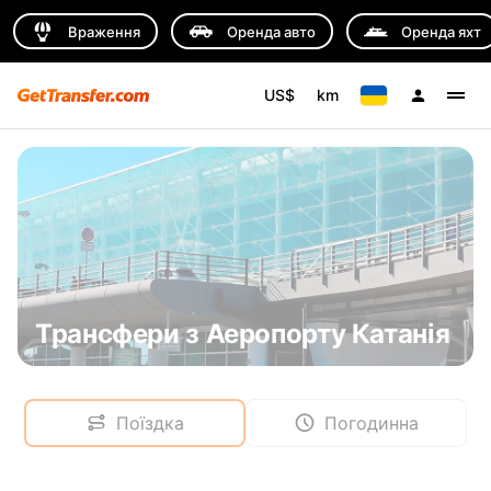
Враження
Оренда авто
Оренда яхт
US$
km
Трансфери з Аеропорту Катанія
Поїздка
Погодинна