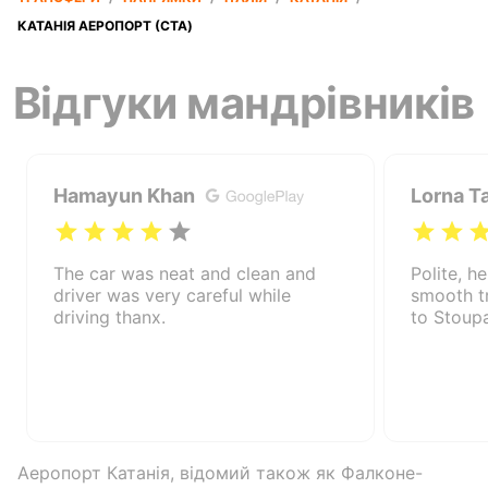
КАТАНІЯ АЕРОПОРТ (CTA)
Відгуки мандрівників
Hamayun Khan
Lorna T
The car was neat and clean and
Polite, he
driver was very careful while
smooth t
driving thanx.
to Stoup
Аеропорт Катанія, відомий також як Фалконе-