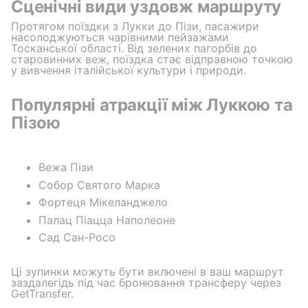
Сценічні види уздовж маршруту
Протягом поїздки з Лукки до Пізи, пасажири
насолоджуються чарівними пейзажами
Тосканської області. Від зелених пагорбів до
старовинних веж, поїздка стає відправною точкою
у вивчення італійської культури і природи.
Популярні атракції між Луккою та
Пізою
Вежа Пізи
Собор Святого Марка
Фортеця Мікеланджело
Палац Піацца Наполеоне
Сад Сан-Росо
Ці зупинки можуть бути включені в ваш маршрут
заздалегідь під час бронювання трансферу через
GetTransfer.