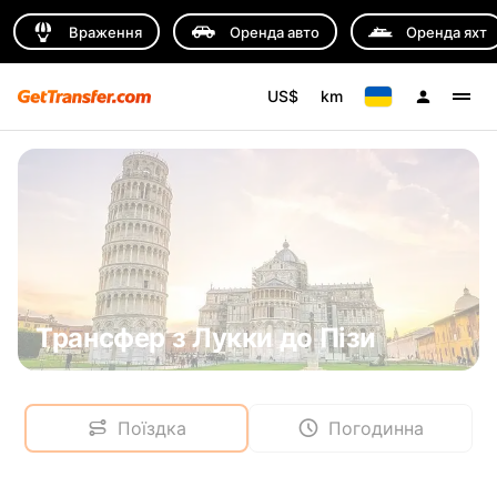
Враження
Оренда авто
Оренда яхт
US$
km
Трансфер з Лукки до Пізи
Поїздка
Погодинна