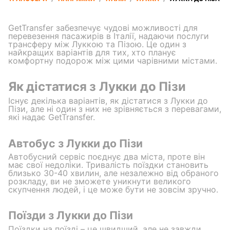
GetTransfer забезпечує чудові можливості для
перевезення пасажирів в Італії, надаючи послуги
трансферу між Луккою та Пізою. Це один з
найкращих варіантів для тих, хто планує
комфортну подорож між цими чарівними містами.
Як дістатися з Лукки до Пізи
Існує декілька варіантів, як дістатися з Лукки до
Пізи, але ні один з них не зрівняється з перевагами,
які надає GetTransfer.
Автобус з Лукки до Пізи
Автобусний сервіс поєднує два міста, проте він
має свої недоліки. Тривалість поїздки становить
близько 30-40 хвилин, але незалежно від обраного
розкладу, ви не зможете уникнути великого
скупчення людей, і це може бути не зовсім зручно.
Поїзди з Лукки до Пізи
Поїздки на поїзді – це швидший, але не завжди