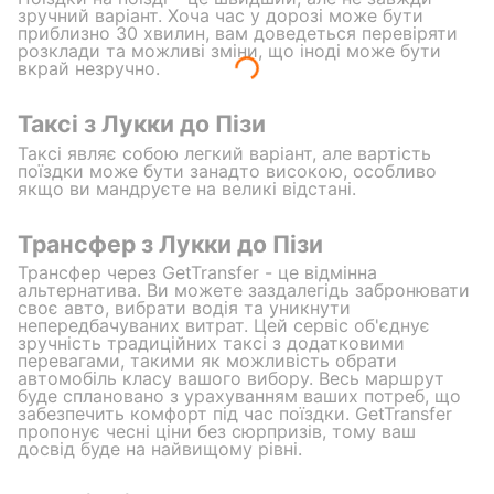
зручний варіант. Хоча час у дорозі може бути
приблизно 30 хвилин, вам доведеться перевіряти
розклади та можливі зміни, що іноді може бути
вкрай незручно.
Таксі з Лукки до Пізи
Таксі являє собою легкий варіант, але вартість
поїздки може бути занадто високою, особливо
якщо ви мандруєте на великі відстані.
Трансфер з Лукки до Пізи
Трансфер через GetTransfer - це відмінна
альтернатива. Ви можете заздалегідь забронювати
своє авто, вибрати водія та уникнути
непередбачуваних витрат. Цей сервіс об'єднує
зручність традиційних таксі з додатковими
перевагами, такими як можливість обрати
автомобіль класу вашого вибору. Весь маршрут
буде сплановано з урахуванням ваших потреб, що
забезпечить комфорт під час поїздки. GetTransfer
пропонує чесні ціни без сюрпризів, тому ваш
досвід буде на найвищому рівні.