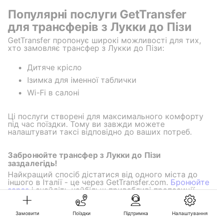
Популярні послуги GetTransfer
для трансферів з Лукки до Пізи
GetTransfer пропонує широкі можливості для тих,
хто замовляє трансфер з Лукки до Пізи:
Дитяче крісло
Ізимка для іменної таблички
Wi-Fi в салоні
Ці послуги створені для максимального комфорту
під час поїздки. Тому ви завжди можете
налаштувати таксі відповідно до ваших потреб.
Забронюйте трансфер з Лукки до Пізи
заздалегідь!
Найкращий спосіб дістатися від одного міста до
іншого в Італії - це через GetTransfer.com.
Бронюйте
зараз
і знайдіть найбільш привабливі пропозиції
для своєї поїздки!
Замовити
Поїздки
Підтримка
Налаштування