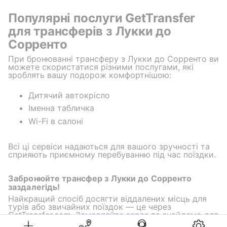
Популярні послуги GetTransfer
для трансферів з Лукки до
Сорренто
При бронюванні трансферу з Лукки до Сорренто ви
можете скористатися різними послугами, які
зроблять вашу подорож комфортнішою:
Дитячий автокрісло
Іменна табличка
Wi-Fi в салоні
Всі ці сервіси надаються для вашого зручності та
сприяють приємному перебуванню під час поїздки.
Забронюйте трансфер з Лукки до Сорренто
заздалегідь!
Найкращий спосіб досягти віддалених місць для
турів або звичайних поїздок — це через
GetTransfer.com.
Замовляйте зараз
та знайдемо для
вас найпривабливіші ціни на поїздку!