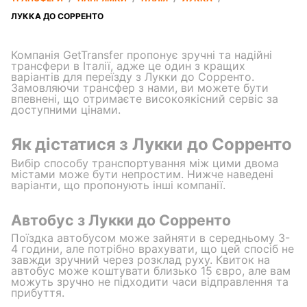
ЛУККА ДО СОРРЕНТО
Компанія GetTransfer пропонує зручні та надійні
трансфери в Італії, адже це один з кращих
варіантів для переїзду з Лукки до Сорренто.
Замовляючи трансфер з нами, ви можете бути
впевнені, що отримаєте високоякісний сервіс за
доступними цінами.
Як дістатися з Лукки до Сорренто
Вибір способу транспортування між цими двома
містами може бути непростим. Нижче наведені
варіанти, що пропонують інші компанії.
Автобус з Лукки до Сорренто
Поїздка автобусом може зайняти в середньому 3-
4 години, але потрібно врахувати, що цей спосіб не
завжди зручний через розклад руху. Квиток на
автобус може коштувати близько 15 євро, але вам
можуть зручно не підходити часи відправлення та
прибуття.