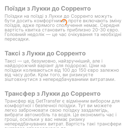
Поїзди з Лукки до Сорренто
Поїздки на поїзді з Лукки до Сорренто можуть
бути досить комфортними, проте включають зміну
поїздів, адже прямого сполучення немає. Середня
вартість квитка становить приблизно 20-30 євро.
Головний недолік — це час очікування та необхідні
пересадки.
Таксі з Лукки до Сорренто
Таксі — це, безумовно, найзручніший, але і
найдорожчий варіант для подорожі. Ціни на
поїздки коливаються від 100 до 150 євро залежно
від часу доби. Крім того, ви ризикуєте
зіштовхнутися з непередбачуваними витратами.
Трансфер з Лукки до Сорренто
Трансфер від GetTransfer є відмінним вибором для
комфортної і безпечної поїздки. Тут ви можете
легко забронювати свою поїздку заздалегідь,
вибрати автомобіль та водія. Це економить час і
гроші, оскільки у вас немає ризику
непередбачуваних витрат. Вартість такі трансфери