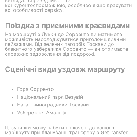
виглядає справедливою та
конкурентоспроможною, особливо якщо врахувати
всі особливості сервісу.
Поїздка з приємними краєвидами
На маршруті з Лукки до Сорренто ви матимете
можливість насолоджуватися приголомшливими
пейзажами. Від зелених пагорбів Тоскани до
блакитного узбережжя Сорренто — ви отримаєте
справжнє задоволення від подорожі.
Сценічні види уздовж маршруту
Гора Сорренто
Національний парк Везувій
Багаті виноградники Тоскани
Узбережжя Амальфі
Ці зупинки можуть бути включені до вашого
маршруту при плануванні трансферу з GetTransfer!