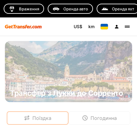
Враження
Оренда авто
Оренда яхт
US$
km
Трансфер з Лукки до Сорренто
Поїздка
Погодинна