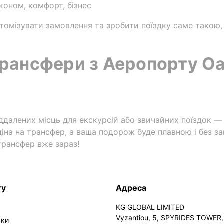
економ, комфорт, бізнес
томізувати замовлення та зробити поїздку саме такою, 
рансфери з Аеропорту О
іддалених місць для екскурсій або звичайних поїздок — 
іна на трансфер, а ваша подорож буде плавною і без за
трансфер вже зараз!
ту
Адреса
KG GLOBAL LIMITED
Vyzantiou, 5, SPYRIDES TOWER, 
мки