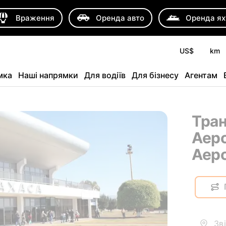
Враження
Оренда авто
Оренда ях
US$
km
мка
Наші напрямки
Для водіїв
Для бізнесу
Агентам
Тра
Аеро
Аер