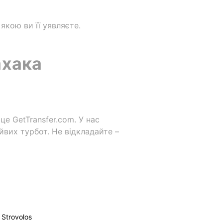
якою ви її уявляєте.
ахака
це GetTransfer.com. У нас
йвих турбот. Не відкладайте –
Strovolos