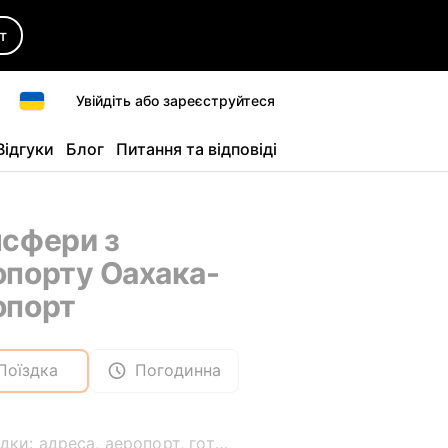
т
Увійдіть або зареєструйтеся
Відгуки
Блог
Питання та відповіді
нсфери з
порту Оахака-
опорт
Поїздка
Погодинна
Звідки: адреса, аеропорт, готель