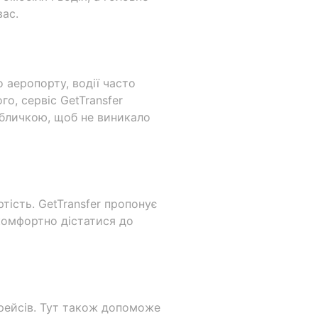
вас.
о аеропорту, водії часто
о, сервіс GetTransfer
табличкою, щоб не виникало
тість. GetTransfer пропонує
комфортно дістатися до
 рейсів. Тут також допоможе