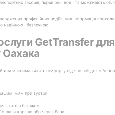
ранспортних засобів, перевірені водії та можливість опл
верджених професійних водіїв, чия інформація проходи
о надійною і безпечною.
ослуги GetTransfer дл
 Оахака
ий для максимального комфорту під час поїздок з Аеро
ашим ім’ям при зустрічі
помагають з багажем
ї оплати картою або через банк