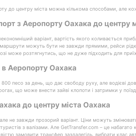
рту до центру міста можна кількома способами, але кож
орт з Аеропорту Оахака до центру 
кономніший варіант, вартість якого коливається прибл
 маршрути можуть бути не завжди прямими, рейси рідкі
озі може розтягнутись, що не дуже підходить для приї
 в Аеропорту Оахака
 800 песо за день, що дає свободу руху, але водієві д
орогах, що може внести зайві клопоти і затримки у поїзд
Оахака до центру міста Оахака
але не завжди прозорий варіант. Ціни можуть змінюватис
уристів з валізами. Але GetTransfer.com – це набагато 
ивістю замовити трансфер заздалегідь, вибрати клас авто