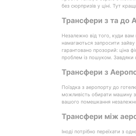
без сюрпризів у ціні. Тут кра
Трансфери з та до 
Незалежно від того, куди вам 
намагаються запросити зайву п
гарантовано прозорий: ціна ф
проблем із пошуком. Завдяки ц
Трансфери з Аеропо
Поїздка з аеропорту до готел
можливість обирати машину з 
вашого помешкання незалежно
Трансфери між аер
Іноді потрібно переїхати з од