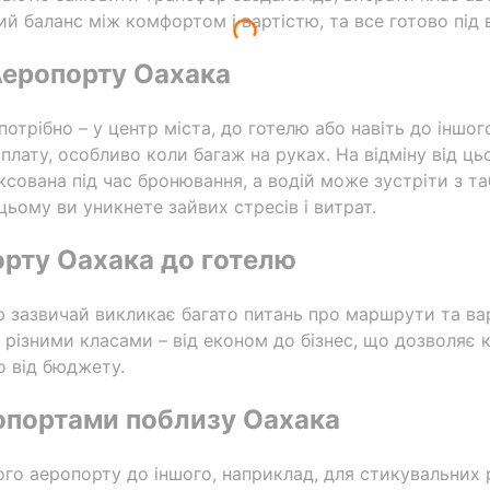
щий баланс між комфортом і вартістю, та все готово під 
Аеропорту Оахака
потрібно – у центр міста, до готелю або навіть до іншог
лату, особливо коли багаж на руках. На відміну від цьог
іксована під час бронювання, а водій може зустріти з 
ьому ви уникнете зайвих стресів і витрат.
рту Оахака до готелю
ю зазвичай викликає багато питань про маршрути та вар
різними класами – від економ до бізнес, що дозволяє 
 від бюджету.
опортами поблизу Оахака
ного аеропорту до іншого, наприклад, для стикувальних