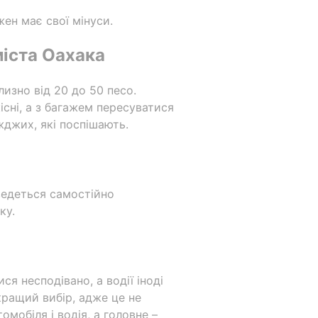
ен має свої мінуси.
міста Оахака
изно від 20 до 50 песо.
сні, а з багажем пересуватися
жджих, які поспішають.
оведеться самостійно
ку.
я несподівано, а водії іноді
кращий вибір, адже це не
мобіля і водія, а головне –