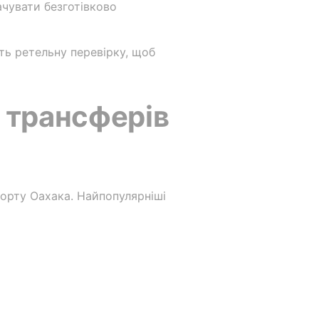
ачувати безготівково
ть ретельну перевірку, щоб
я трансферів
порту Оахака. Найпопулярніші