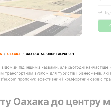
Ку
А
/
ОАХАКА
/
ОАХАКА-АЕРОПОРТ АЕРОПОРТ
 відомий під іншими назвами, але сьогодні найчастіше
м транспортним вузлом для туристів і бізнесменів, які
sfer.com пропонує ефективний і комфортний сервіс тран
ту Оахака до центру м