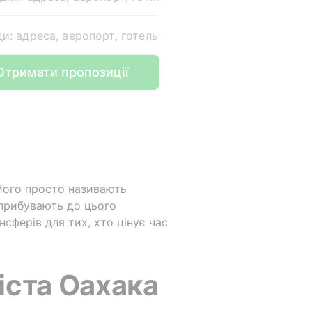
ди: адреса, аеропорт, готель
Отримати пропозиції
 його просто називають
 прибувають до цього
сферів для тих, хто цінує час
іста Оахака