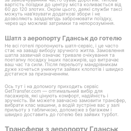
вартість поїздки до центру міста коливається від
60 до 120 злотих. Окрім цього, деякі служби таксі
можуть нав’язувати додаткові збори і не
дозволяють заздалегідь забронювати поїздку,
через що можливі затримки та непорозуміння.
Шатл з аеропорту Гданськ до готелю
Не всі готелі пропонують шатл-сервіс, і це часто
стає на заваді вибору зручного житла. Замовлення
шатла зазвичай означає тривале очікування та
поетапну посадку інших пасажирів, що витрачає
ваш час та сили. Після перельоту мандрівникам
дуже хочеться уникнути зайвих клопотів і швидко
дістатися за призначенням.
Ось тут і на допомогу приходить сервіс
GetTransfer.com — оптимальний вибір для
пасажирів, які цінують комфорт, надійність і
зручність. Ви можете завчасно замовити трансфер,
вибрати клас машини, а водій зустріне вас у залі
прильоту з табличкою, допоможе з багажем і
швидко доставить до готелю без зайвих турбот.
Трансфери з аеропорту Гданськ