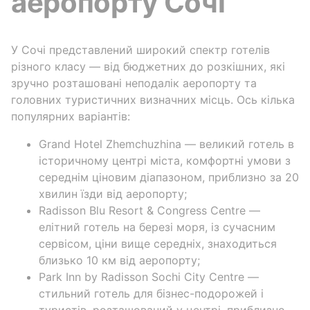
аеропорту Сочі
У Сочі представлений широкий спектр готелів
різного класу — від бюджетних до розкішних, які
зручно розташовані неподалік аеропорту та
головних туристичних визначних місць. Ось кілька
популярних варіантів:
Grand Hotel Zhemchuzhina — великий готель в
історичному центрі міста, комфортні умови з
середнім ціновим діапазоном, приблизно за 20
хвилин їзди від аеропорту;
Radisson Blu Resort & Congress Centre —
елітний готель на березі моря, із сучасним
сервісом, ціни вище середніх, знаходиться
близько 10 км від аеропорту;
Park Inn by Radisson Sochi City Centre —
стильний готель для бізнес-подорожей і
туристів, розташований у центрі, приблизно