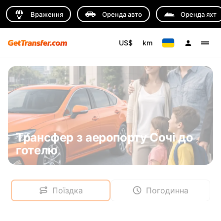
Враження
Оренда авто
Оренда яхт
US$
km
Трансфер з аеропорту Сочі до
готелю
Поїздка
Погодинна