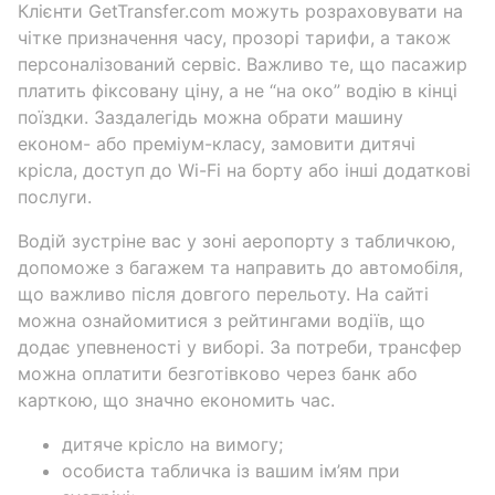
Клієнти GetTransfer.com можуть розраховувати на
чітке призначення часу, прозорі тарифи, а також
персоналізований сервіс. Важливо те, що пасажир
платить фіксовану ціну, а не “на око” водію в кінці
поїздки. Заздалегідь можна обрати машину
економ- або преміум-класу, замовити дитячі
крісла, доступ до Wi-Fi на борту або інші додаткові
послуги.
Водій зустріне вас у зоні аеропорту з табличкою,
допоможе з багажем та направить до автомобіля,
що важливо після довгого перельоту. На сайті
можна ознайомитися з рейтингами водіїв, що
додає упевненості у виборі. За потреби, трансфер
можна оплатити безготівково через банк або
карткою, що значно економить час.
дитяче крісло на вимогу;
особиста табличка із вашим ім’ям при