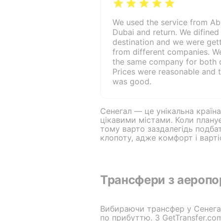
We used the service from Ab
Dubai and return. We difined
destination and we were gett
from different companies. W
the same company for both d
Prices were reasonable and t
was good.
Сенегал — це унікальна країн
цікавими містами. Коли плану
тому варто заздалегідь подба
клопоту, адже комфорт і варті
Трансфери з аеропор
Вибираючи трансфер у Сенегалі
по прибуттю. З GetTransfer.c