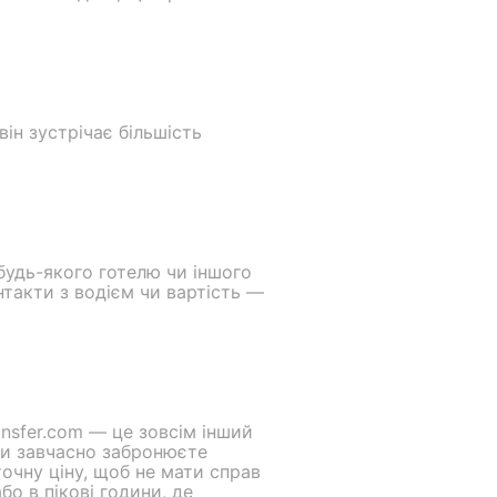
ін зустрічає більшість
будь-якого готелю чи іншого
нтакти з водієм чи вартість —
nsfer.com — це зовсім інший
 Ви завчасно забронюєте
точну ціну, щоб не мати справ
о в пікові години, де