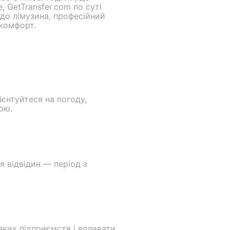
 GetTransfer.com по суті
 до лімузина, професійний
 комфорт.
єнтуйтеся на погоду,
ою.
я відвідин — період з
яких підприємств і впливати