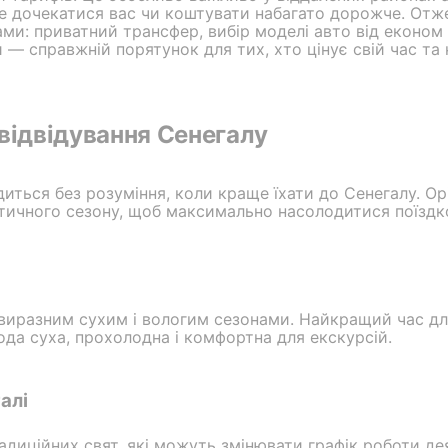
е дочекатися вас чи коштувати набагато дорожче. Отже,
ами: приватний трансфер, вибір моделі авто від економ
и — справжній порятунок для тих, хто цінує свій час та
відвідування Сенегалу
иться без розуміння, коли краще їхати до Сенегалу. Орі
истичного сезону, щоб максимально насолодитися поїздк
з виразним сухим і вологим сезонами. Найкращий час дл
ода суха, прохолодна і комфортна для екскурсій.
алі
радиційних свят, які можуть змінювати графік роботи де