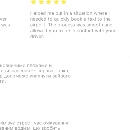
Helped me out in a situation where I
iver
needed to quickly book a taxi to the
e was
airport. The process was smooth and
allowed you to be in contact with your
driver.
альовничими пляжами й
 призначення — справа тонка,
фер допоможе уникнути зайвого
ти.
імізує стрес і час очікування
ованим водієм, що зробить