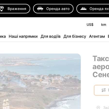
Враження
Оренда авто
Оренда ях
US$
km
мка
Наші напрямки
Для водіїв
Для бізнесу
Агентам
Такс
аеро
Сене