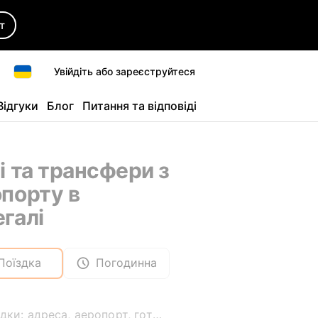
т
Увійдіть або зареєструйтеся
Відгуки
Блог
Питання та відповіді
і та трансфери з
порту в
галі
Поїздка
Погодинна
Звідки: адреса, аеропорт, готель