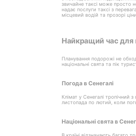
звичайне таксі може просто н
надає послуги таксі з переваг
місцевий водій та прозорі цін
Найкращий час для 
Планування подорожі не обход
національні свята та пік тур
Погода в Сенегалі
Клімат у Сенегалі тропічний 
листопада по лютий, коли пог
Національні свята в Сенег
В країні відзначають багато т