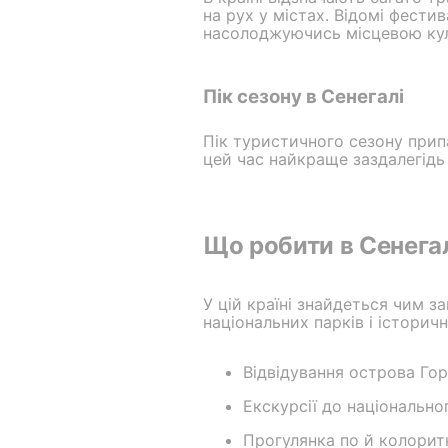
на рух у містах. Відомі фести
насолоджуючись місцевою ку
Пік сезону в Сенегалі
Пік туристичного сезону припа
цей час найкраще заздалегідь 
Що робити в Сенега
У цій країні знайдеться чим з
національних парків і історич
Відвідування острова Гор
Екскурсії до національно
Прогулянка по й колоритн