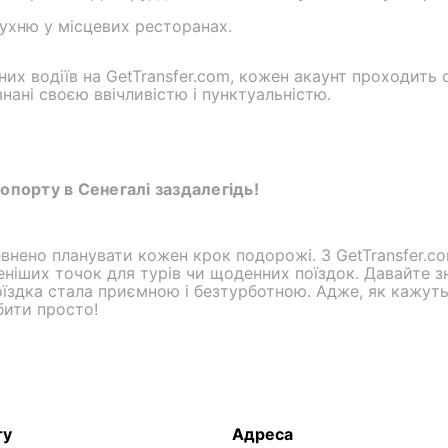
ухню у місцевих ресторанах.
них водіїв на GetTransfer.com, кожен акаунт проходить 
знані своєю ввічливістю і пунктуальністю.
порту в Сенегалі заздалегідь!
евнено планувати кожен крок подорожі. З GetTransfer.
еніших точок для турів чи щоденних поїздок. Давайте з
оїздка стала приємною і безтурботною. Адже, як кажут
бити просто!
ту
Адреса