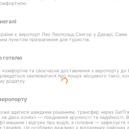
комфортною.
негалі
раїни є аеропорт Лео Леопольд Сенгор у Дакарі. Саме в
вим пунктом призначення для туристів.
о готелю
 комфортне та своєчасне доставлення з аеропорту до 
 доведеться хвилюватися про пошук місцевого таксі, ко
му додатку.
 аеропорту
 може здатися швидким рішенням, трансфер через GetTra
и на двох конях» — поєднання зручності та надійності.
ії машини і відгуки про водія, а головне — зафіксуєте 
 тарифів. Це особливо важливо у віддалених районах аб