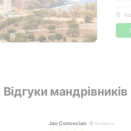
Ку
Л
Відгуки мандрівників
Jao Conceciao