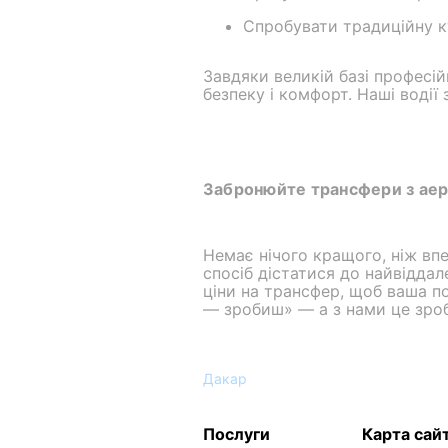
Спробувати традиційну к
Завдяки великій базі професій
безпеку і комфорт. Наші водії 
Забронюйте трансфери з аеро
Немає нічого кращого, ніж вп
спосіб дістатися до найвіддал
ціни на трансфер, щоб ваша п
— зробиш» — а з нами це зро
Дакар
Послуги
Карта сай