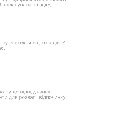
б спланувати поїздку,
гнуть втекти від холодів. У
є.
акару до відвідування
ти для розваг і відпочинку.