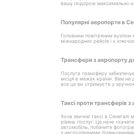
вашу подорож максимально 
Популярні аеропорти в Се
Головним повітряним вузлом к
міжнародних рейсів і є ключо
Трансфери з аеропорту д
Послуга трансферу забезпечує
місця в межах країни. Вам не
все це ви отримуєте у зручно
Таксі проти трансферів з
Хоча звичне таксі в Сенегалі
рівень послуг. Це наче «качат
автомобіль, побачите фотограф
з несподіваними підвищеннями