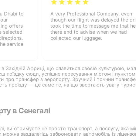
u Dhabi to
A very Professional Company, even
 our
though our flight was delayed the dr
ing offers
took the time to message me that h
e selected
there and to advise when we had
irections.
collected our luggage.
he service
а в Західній Африці, що славиться своєю культурою, м
єш поїздку сюди, успішне пересування містом і пунктом
ти про трансфер з аеропорту. Зручний і точний транс
сть проїзду — це саме те, на що звертають увагу турис
ту в Сенегалі
, ви отримуєте не просто транспорт, а послугу, яка мін
om можна заздалегідь забронювати автомобіль із ліценз