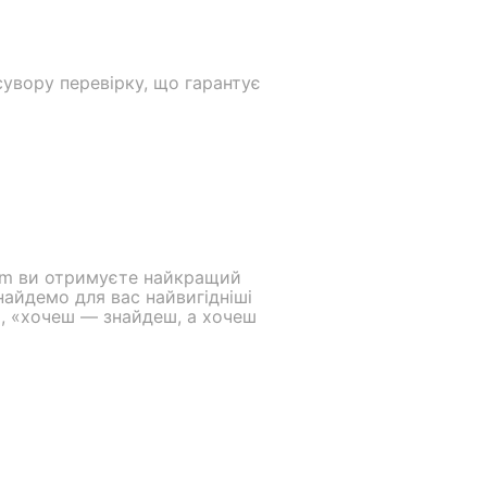
сувору перевірку, що гарантує
com ви отримуєте найкращий
найдемо для вас найвигідніші
ь, «хочеш — знайдеш, а хочеш