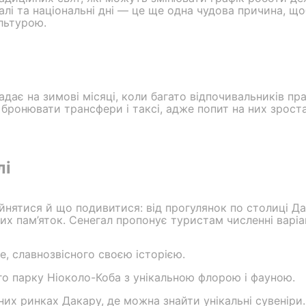
валі та національні дні — це ще одна чудова причина, що
льтурою.
дає на зимові місяці, коли багато відпочивальників пра
бронювати трансфери і таксі, адже попит на них зроста
лі
айнятися й що подивитися: від прогулянок по столиці Д
них пам’яток. Сенегал пропонує туристам численні варіан
е, славнозвісного своєю історією.
го парку Ніоколо-Коба з унікальною флорою і фауною.
их ринках Дакару, де можна знайти унікальні сувеніри.