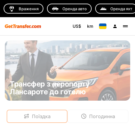
Враження
Оренда авто
Оренда яхт
US$
km
Трансфер з аеропорту
Лансароте до готелю
Поїздка
Погодинна