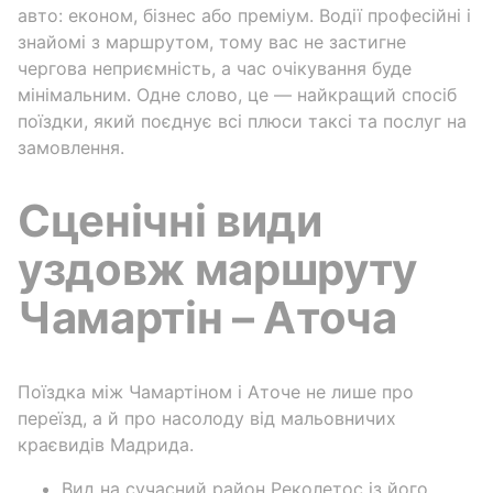
авто: економ, бізнес або преміум. Водії професійні і
знайомі з маршрутом, тому вас не застигне
чергова неприємність, а час очікування буде
мінімальним. Одне слово, це — найкращий спосіб
поїздки, який поєднує всі плюси таксі та послуг на
замовлення.
Сценічні види
уздовж маршруту
Чамартін – Аточа
Поїздка між Чамартіном і Аточе не лише про
переїзд, а й про насолоду від мальовничих
краєвидів Мадрида.
Вид на сучасний район Реколетос із його