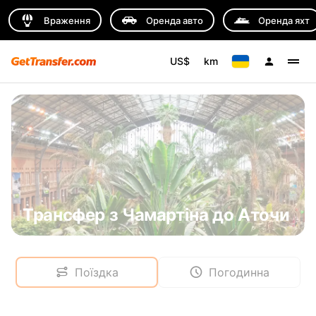
Враження
Оренда авто
Оренда яхт
US$
km
Трансфер з Чамартіна до Аточи
Поїздка
Погодинна