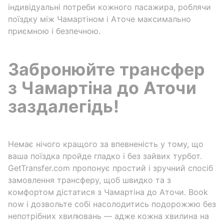
індивідуальні потреби кожного пасажира, роблячи
поїздку між Чамартіном і Аточе максимально
приємною і безпечною.
Забронюйте трансфер
з Чамартіна до Аточи
заздалегідь!
Немає нічого кращого за впевненість у тому, що
ваша поїздка пройде гладко і без зайвих турбот.
GetTransfer.com пропонує простий і зручний спосіб
замовлення трансферу, щоб швидко та з
комфортом дістатися з Чамартіна до Аточи. Book
now і дозвольте собі насолодитись подорожжю без
непотрібних хвилювань — адже кожна хвилина на