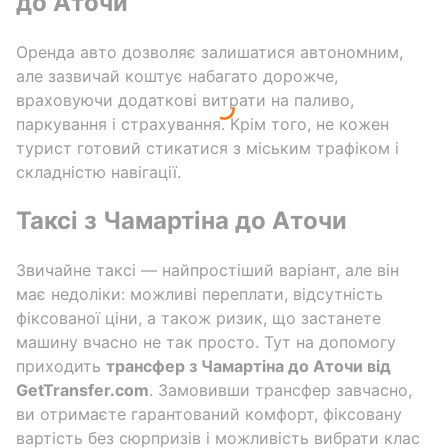
до Аточи
Оренда авто дозволяє залишатися автономним,
але зазвичай коштує набагато дорожче,
враховуючи додаткові витрати на паливо,
паркування і страхування. Крім того, не кожен
турист готовий стикатися з міським трафіком і
складністю навігації.
Таксі з Чамартіна до Аточи
Звичайне таксі — найпростіший варіант, але він
має недоліки: можливі переплати, відсутність
фіксованої ціни, а також ризик, що застанете
машину вчасно не так просто. Тут на допомогу
приходить
трансфер з Чамартіна до Аточи від
GetTransfer.com
. Замовивши трансфер завчасно,
ви отримаєте гарантований комфорт, фіксовану
вартість без сюрпризів і можливість вибрати клас