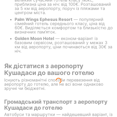
великий сучасний готель класу люкс,
приблизна ціна за ніч: від 100€. Розташований
за 5 км від аеропорту, поруч із пляжами та
центром міста.
Palm Wings Ephesus Resort
— популярний
сімейний готель середнього класу, ціна від
60€. Виділяється комфортом та близькістю до
визначних пам’яток.
Golden Moon Hotel
— економ-варіант із
базовим сервісом, розташований у межах 3
км від аеропорту, ціни починаються від 30€ за
ніч.
Як дістатися з аеропорту
Кушадаси до вашого готелю
Існують різноманітні способи перевезення від
аеропорту до готелю, але не всі вони однаково
зручні чи бюджетні.
Громадський транспорт з аеропорту
Кушадаси до готелю
Автобуси та маршрутки — найдешевший варіант, із