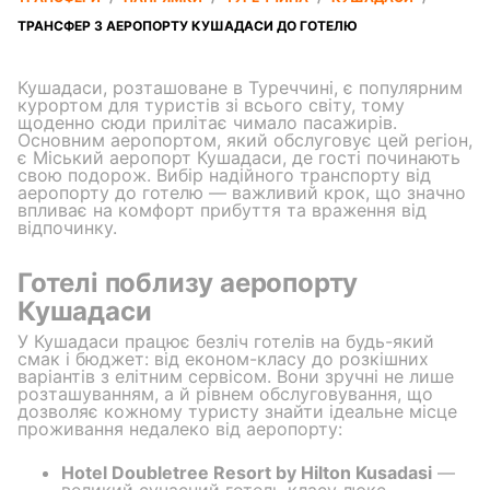
ТРАНСФЕР З АЕРОПОРТУ КУШАДАСИ ДО ГОТЕЛЮ
Кушадаси, розташоване в Туреччині, є популярним
курортом для туристів зі всього світу, тому
щоденно сюди прилітає чимало пасажирів.
Основним аеропортом, який обслуговує цей регіон,
є Міський аеропорт Кушадаси, де гості починають
свою подорож. Вибір надійного транспорту від
аеропорту до готелю — важливий крок, що значно
впливає на комфорт прибуття та враження від
відпочинку.
Готелі поблизу аеропорту
Кушадаси
У Кушадаси працює безліч готелів на будь-який
смак і бюджет: від економ-класу до розкішних
варіантів з елітним сервісом. Вони зручні не лише
розташуванням, а й рівнем обслуговування, що
дозволяє кожному туристу знайти ідеальне місце
проживання недалеко від аеропорту:
Hotel Doubletree Resort by Hilton Kusadasi
—