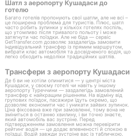
Шатл з аеропорту Кушадаси до
готелю
Багато готелів пропонують свої шатли, але не всі –
це поширена проблема для туристів. Плюс, шатл
часто робить зупинки у кількох готелях поспіль,
що утомливо після тривалого польоту і може
затягнути час поїздки. Але не біда — сервіс
GetTransfer.com дозволяє заздалегідь замовити
індивідуальний трансфер із прямим маршрутом,
вибрати клас автомобіля та досвідченого водія, що
легко обходить недоліки традиційних шатлів.
Трансфери з аеропорту Кушадаси
Де б ви не хотіли опинитися — у центрі міста
Кушадаси, у своєму готелі чи навіть у іншому
аеропорту Туреччини — заздалегідь замовлений
трансфер є найкращим рішенням. На відміну від
групових поїздок, пасажири їдуть окремо, що
дозволяє економити час і уникати зайвих зупинок.
Ціна фіксована вже при замовленні, тому вона не
зміниться в останню хвилину, і ви точно знаєте,
який автомобіль вас зустріне. Перед
підтвердженням замовлення можна перевірити
рейтинг водія — це додає впевненості й спокою в
поїздці. Водій завжди зустріне вас із табличкою,