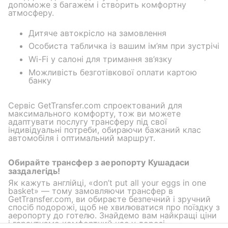
допоможе з багажем і створить комфортну
атмосферу.
Дитяче автокрісло на замовлення
Особиста табличка із вашим ім’ям при зустрічі
Wi-Fi у салоні для тримання зв’язку
Можливість безготівкової оплати картою
банку
Сервіс GetTransfer.com спроектований для
максимального комфорту, тож ви можете
адаптувати послугу трансферу під свої
індивідуальні потреби, обираючи бажаний клас
автомобіля і оптимальний маршрут.
Обирайте трансфер з аеропорту Кушадаси
заздалегідь!
Як кажуть англійці, «don’t put all your eggs in one
basket» — тому замовляючи трансфер в
GetTransfer.com, ви обираєте безпечний і зручний
спосіб подорожі, щоб не хвилюватися про поїздку з
аеропорту до готелю. Знайдемо вам найкращі ціни
і гарантуємо комфортний час у дорозі —