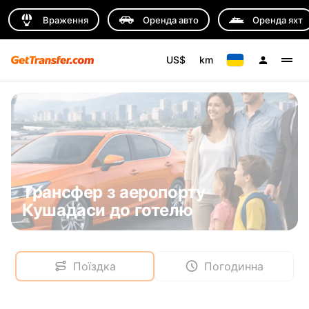
Враження
Оренда авто
Оренда яхт
US$
km
Трансфер з аеропорту
Кушадаси до готелю
Поїздка
Погодинна