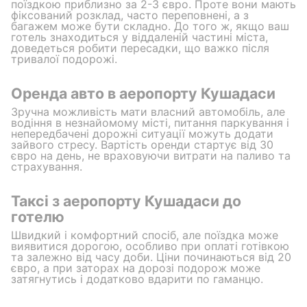
поїздкою приблизно за 2-3 євро. Проте вони мають
фіксований розклад, часто переповнені, а з
багажем може бути складно. До того ж, якщо ваш
готель знаходиться у віддаленій частині міста,
доведеться робити пересадки, що важко після
тривалої подорожі.
Оренда авто в аеропорту Кушадаси
Зручна можливість мати власний автомобіль, але
водіння в незнайомому місті, питання паркування і
непередбачені дорожні ситуації можуть додати
зайвого стресу. Вартість оренди стартує від 30
євро на день, не враховуючи витрати на паливо та
страхування.
Таксі з аеропорту Кушадаси до
готелю
Швидкий і комфортний спосіб, але поїздка може
виявитися дорогою, особливо при оплаті готівкою
та залежно від часу доби. Ціни починаються від 20
євро, а при заторах на дорозі подорож може
затягнутись і додатково вдарити по гаманцю.