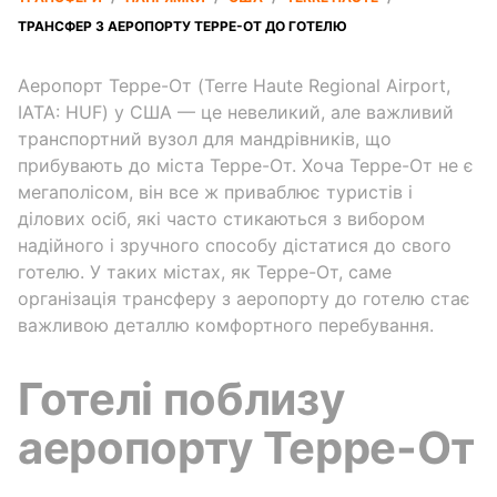
ТРАНСФЕР З АЕРОПОРТУ ТЕРРЕ-ОТ ДО ГОТЕЛЮ
Аеропорт Терре-От (Terre Haute Regional Airport,
IATA: HUF) у США — це невеликий, але важливий
транспортний вузол для мандрівників, що
прибувають до міста Терре-От. Хоча Терре-От не є
мегаполісом, він все ж приваблює туристів і
ділових осіб, які часто стикаються з вибором
надійного і зручного способу дістатися до свого
готелю. У таких містах, як Терре-От, саме
організація трансферу з аеропорту до готелю стає
важливою деталлю комфортного перебування.
Готелі поблизу
аеропорту Терре-От