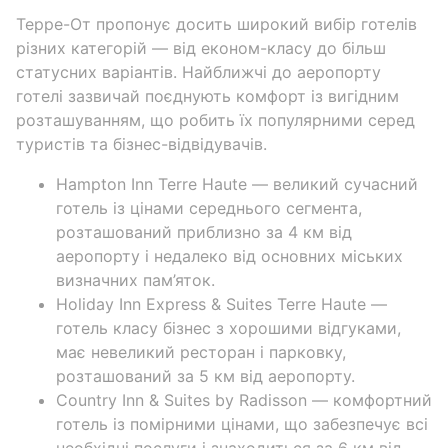
Терре-От пропонує досить широкий вибір готелів
різних категорій — від економ-класу до більш
статусних варіантів. Найближчі до аеропорту
готелі зазвичай поєднують комфорт із вигідним
розташуванням, що робить їх популярними серед
туристів та бізнес-відвідувачів.
Hampton Inn Terre Haute — великий сучасний
готель із цінами середнього сегмента,
розташований приблизно за 4 км від
аеропорту і недалеко від основних міських
визначних пам’яток.
Holiday Inn Express & Suites Terre Haute —
готель класу бізнес з хорошими відгуками,
має невеликий ресторан і парковку,
розташований за 5 км від аеропорту.
Country Inn & Suites by Radisson — комфортний
готель із помірними цінами, що забезпечує всі
необхідні послуги і знаходиться за 6 км від