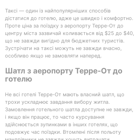
Таксі — один із найпопулярніших способів
дістатися до готелю, адже це швидко і комфортно.
Проте ціна за поїздку з аеропорту Терре-От до
центру міста зазвичай коливається від $25 до $40,
що не завжди вигідно для бюджетних туристів.
Зустрічати на таксі можуть не завжди вчасно,
особливо якщо не замовляти наперед.
Шатл з аеропорту Терре-От до
готелю
Не всі готелі Терре-От мають власний шатл, що
трохи ускладнює завдання вибору житла.
Замовлення готельного шатла доступне не завжди,
і якщо він працює, то часто курсування
здійснюється зупинками в інших готелях, що
подовжує час поїздки. Втомлені після польоту
мандрівники не завжди хочуть витрачати