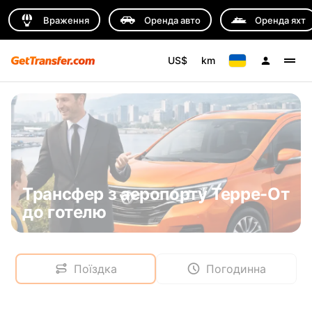
Враження
Оренда авто
Оренда яхт
US$
km
Трансфер з аеропорту Терре-От
до готелю
Поїздка
Погодинна