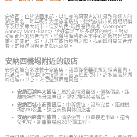
安納西，位於法國東部，以壯麗的阿爾卑斯山景致和迷人的
湖泊聞名，每年吸引大量旅客造訪。雖然該城市的機場規模
不及巴黎等大城市，但安納西-瑪格麗特機場（Aéroport
Annecy Mont-Blanc）恰好滿足了許多遊客的需要。對於
初到此地的旅者而言，從機場順利抵達市中心的飯店是整趟
旅程的關鍵一環，尤其在旅行疲憊之際，找到既可靠又合理
費率的接送服務更是如虎添翼。
安納西機場附近的飯店
安納西擁有多達數十家飯店，涵蓋從豪華星級到經濟實惠，
能滿足不同旅客的住宿需求。飯店位置便利，許多坐落於湖
畔或城市中心，方便遊覽周邊景點。
安納西湖畔大飯店
：屬於高檔豪華級，價格偏高，距
離機場約15分鐘車程，鄰近湖畔與老城區。
安納西城市商務飯店
：中等價位，設施完善，距離機
場約10公里，適合商務與休閒旅客。
安納西經濟型旅館
：價格便宜，位置接近市區，適合
背包客，距離機場約20分鐘車程。