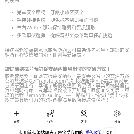
的疲憊。
兒童安全座椅，守護小旅客安全
手持迎接名牌，避免找不到司機的困擾
車內Wi-Fi，隨時保持聯繫和資訊獲取
多款車型選擇，從經濟型至豪華轎車任君挑選
接送服務從頭到尾以旅客舒適與可靠為優先考量，讓您的安
納西行程從機場開始，即刻無憂無慮。
請提前選擇並預訂從安納西機場出發的交通方式！
旅遊或商務，從遠方抵達安納西，最妥善又省心的交通方案
莫過於透過GetTransfer.com預訂接送服務。不論是攜家帶
眷或單獨出行，準確了解價格透明的票價，專業司機與優質
汽車隨時待命，只等您輕鬆按下預訂鍵。既便宜又可靠，讓
您的旅程「smooth sailing」—一路順風，愉快出發！快來
搜尋最具吸引力的安納西機場至飯店接送價格吧！
預定
行程
客服
設置
©KG GLOBAL LIMITED. GetTransfer® is trademark of KG GLOBAL LIMITED.
All rights reserved.
使用這個網站即表示您接受我們的
隱私政策
OK