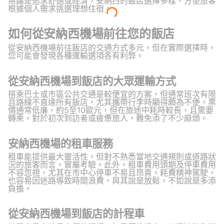
無論是追求舒適或經濟，安納西的飯店選擇多樣，方便旅客
根據個人需求挑選理想住宿。
如何從安納西機場前往您的飯店
從安納西機場前往飯店的交通方式多元，但在實際選擇時，
您可能會發現各種運輸選項各有利弊。
從安納西機場到飯店的大眾運輸方式
搭乘巴士或市區公共交通是較便宜的方案，但通常班次有限
且路線不直達所有飯店，尤其攜帶行李時顯得頗為不便。票
價通常低廉，約5至10歐元，但在旅途中耗時較長，且需要
轉乘，對於初次到訪者或疲憊旅人，難免添了不少麻煩。
安納西機場的租車服務
租車能提供最大靈活性，但對不熟悉當地交通規則或道路狀
況的旅客而言，實屬考驗。此外，租車費用頭期及停車費用
不容忽視，尤其在市中心停車不易且昂貴。耗費精神駕駛，
也容易因迷路導致時間浪費，與其說是放鬆，不如說是多添
負擔。
從安納西機場到飯店的計程車