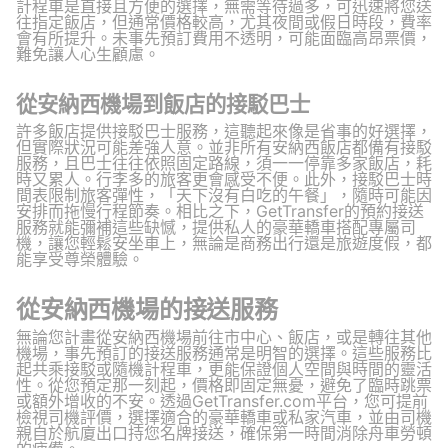
計程車是直接且方便的選擇，無需等待過多，可迅速將您送
往指定飯店，但通常價格較高，尤其夜間或假日時段，費率
會有所提升。未事先預訂費用不透明，可能面臨高昂票價，
難免讓人心生顧慮。
從安納西機場到飯店的接駁巴士
許多飯店提供接駁巴士服務，這聽起來像是省事的好選擇，
但實際狀況可能差強人意。並非所有安納西飯店都備有接駁
服務，且巴士往往依照固定路線，須一一停靠多家飯店，耗
時又累人。行李多的旅客更會感受不便。此外，接駁巴士時
間表限制旅客彈性，「天下沒有白吃的午餐」，隨時可能因
安排而拖慢行程節奏。相比之下，GetTransfer的預約接送
服務就能彌補這些缺憾，提供私人的豪華轎車搭配專屬司
機，讓您輕鬆安坐車上，無論是商務出行還是旅遊度假，都
能享受尊榮體驗。
從安納西機場的接送服務
無論您計畫從安納西機場前往市中心、飯店，或是轉往其他
機場，事先預訂的接送服務通常是明智的選擇。這些服務比
起共乘接駁或隨機計程車，更能保證個人空間與時間的靈活
性。從您預定那一刻起，價格即固定無憂，避免了臨時跳票
或額外增收的不安。透過GetTransfer.com平台，您可提前
檢視司機評價，選擇適合的豪華轎車或私家汽車，並由司機
親自於航廈出口持您名牌接送，確保第一時間消除舟車勞頓