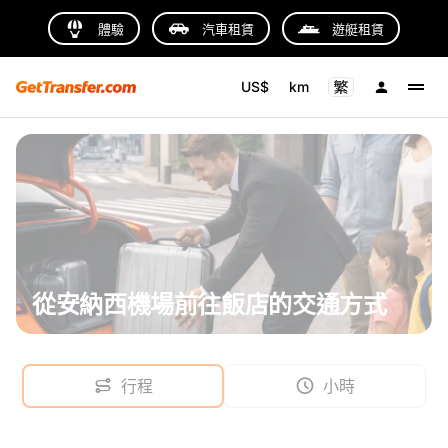
體驗
汽車租賃
遊艇租賃
US$
km
從安納西機場前往飯店的交通方式
行程
小時