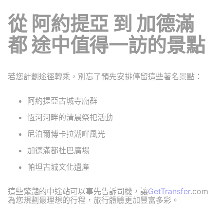
從 阿約提亞 到 加德滿
都 途中值得一訪的景點
若您計劃途徑轉乘，別忘了預先安排停留這些著名景點：
阿約提亞古城寺廟群
恆河河畔的清晨祭祀活動
尼泊爾博卡拉湖畔風光
加德滿都杜巴廣場
帕坦古城文化遺產
這些驚豔的中途站可以事先告訴司機，讓
GetTransfer
.com
為您規劃最理想的行程，旅行體驗更加豐富多彩。