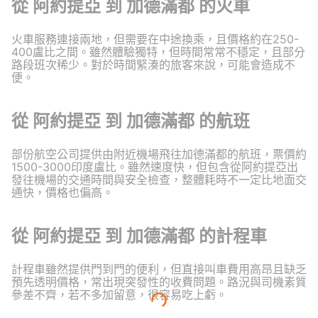
從 阿約提亞 到 加德滿都 的火車
火車服務連接兩地，但需要在中途換乘，且價格約在250-
400盧比之間。雖然體驗獨特，但時間常常不穩定，且部分
路段班次稀少。對於時間緊湊的旅客來說，可能會造成不
便。
從 阿約提亞 到 加德滿都 的航班
部份航空公司提供由附近機場飛往加德滿都的航班，票價約
1500-3000印度盧比。雖然速度快，但包含從阿約提亞出
發往機場的交通時間與安全檢查，整體耗時不一定比地面交
通快，價格也偏高。
從 阿約提亞 到 加德滿都 的計程車
計程車雖然提供門到門的便利，但直接叫車費用高昂且缺乏
預先透明價格，常出現突發性的收費問題。路況與司機素質
參差不齊，若不多加留意，很容易吃上虧。