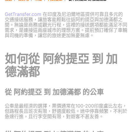
GetTransfer.com
在印度及尼泊爾地區提供可靠且多元的
交通接送服務，讓旅客能輕鬆往返阿約提亞與加德滿都之
間。無論是商務或觀光行程，這裡的接送選項都能滿足不同
需求，是連接這兩座城市的理想方案。提前預訂確保了車輛
與司機的準備，讓您的旅途更加無憂無慮。
如何從 阿約提亞 到 加
德滿都
從 阿約提亞 到 加德滿都 的公車
公車是最經濟的選擇，票價通常在100-200印度盧比左右，
但路程長且班次有限，舒適度較低。途中停靠頻繁，不利於
急速行進，且行李空間有限，對遊客不甚友善。