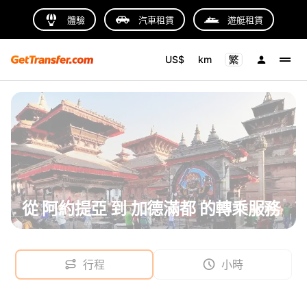
體驗
汽車租賃
遊艇租賃
US$
km
從 阿約提亞 到 加德滿都 的轉乘服務
行程
小時