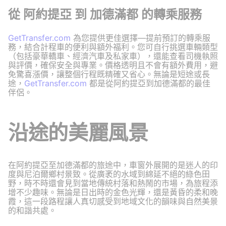
從 阿約提亞 到 加德滿都 的轉乘服務
GetTransfer.com
為您提供更佳選擇—提前預訂的轉乘服
務，結合計程車的便利與額外福利。您可自行挑選車輛類型
（包括豪華轎車、經濟汽車及私家車），還能查看司機執照
與評價，確保安全與專業。價格透明且不會有額外費用，避
免驚喜漲價，讓整個行程既精確又省心。無論是短途或長
途，
GetTransfer.com
都是從阿約提亞到加德滿都的最佳
伴侶。
沿途的美麗風景
在阿約提亞至加德滿都的旅途中，車窗外展開的是迷人的印
度與尼泊爾鄉村景致。從廣袤的水域到綿延不絕的綠色田
野，時不時還會見到當地傳統村落和熱鬧的市場，為旅程添
增不少趣味。無論是日出時的金色光輝，還是黃昏的柔和晚
霞，這一段路程讓人真切感受到地域文化的韻味與自然美景
的和諧共處。