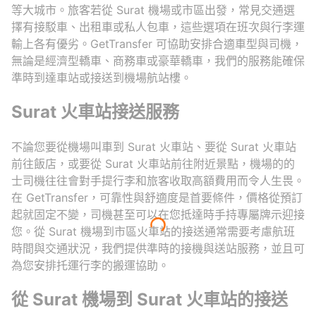
等大城市。旅客若從 Surat 機場或市區出發，常見交通選
擇有接駁車、出租車或私人包車，這些選項在班次與行李運
輸上各有優劣。GetTransfer 可協助安排合適車型與司機，
無論是經濟型轎車、商務車或豪華轎車，我們的服務能確保
準時到達車站或接送到機場航站樓。
Surat 火車站接送服務
不論您要從機場叫車到 Surat 火車站、要從 Surat 火車站
前往飯店，或要從 Surat 火車站前往附近景點，機場的的
士司機往往會對手提行李和旅客收取高額費用而令人生畏。
在 GetTransfer，可靠性與舒適度是首要條件，價格從預訂
起就固定不變，司機甚至可以在您抵達時手持專屬牌示迎接
您。從 Surat 機場到市區火車站的接送通常需要考慮航班
時間與交通狀況，我們提供準時的接機與送站服務，並且可
為您安排托運行李的搬運協助。
從 Surat 機場到 Surat 火車站的接送