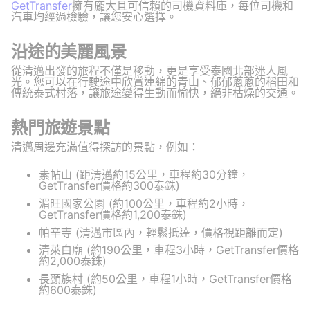
GetTransfer
擁有龐大且可信賴的司機資料庫，每位司機和
汽車均經過檢驗，讓您安心選擇。
沿途的美麗風景
從清邁出發的旅程不僅是移動，更是享受泰國北部迷人風
光。您可以在行駛途中欣賞連綿的青山、郁郁蔥蔥的稻田和
傳統泰式村落，讓旅途變得生動而愉快，絕非枯燥的交通。
熱門旅遊景點
清邁周邊充滿值得探訪的景點，例如：
素帖山 (距清邁約15公里，車程約30分鐘，
GetTransfer價格約300泰銖)
湄旺國家公園 (約100公里，車程約2小時，
GetTransfer價格約1,200泰銖)
帕辛寺 (清邁市區內，輕鬆抵達，價格視距離而定)
清萊白廟 (約190公里，車程3小時，GetTransfer價格
約2,000泰銖)
長頸族村 (約50公里，車程1小時，GetTransfer價格
約600泰銖)