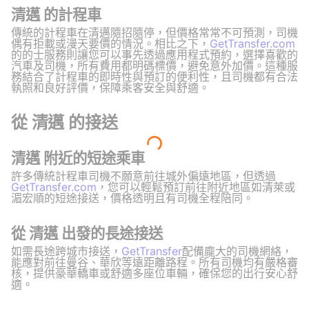
清邁 的計程車
傳統的計程車在清邁隨招隨停，但價格常常不可預測，司機
偶有拒載或漫天要價的情況。相比之下，
GetTransfer.com
的的士服務則讓您可以事先透過應用程式預約，選擇喜歡的
汽車及司機，所有費用都明碼標價，避免意外加價。這種服
務結合了計程車的即時性與預訂的便利性，且司機都有合法
執照和良好評價，保障乘客安全與舒適。
從 清邁 的接送
清邁 附近的短途乘車
許多傳統計程車司機不願意前往城外偏遠地區，但透過
GetTransfer.com
，您可以輕鬆預訂前往附近地區如清萊或
湄宏順的短途接送，價格透明且有司機全程陪同。
從 清邁 出發的長途接送
如需長途跨城市接送，
GetTransfer
配備龐大的司機網絡，
能應對前往曼谷、華欣等遠距離路程。所有司機均有嚴格審
核，提供豪華轎車或舒適多座位車輛，確保您的出行安心舒
適。