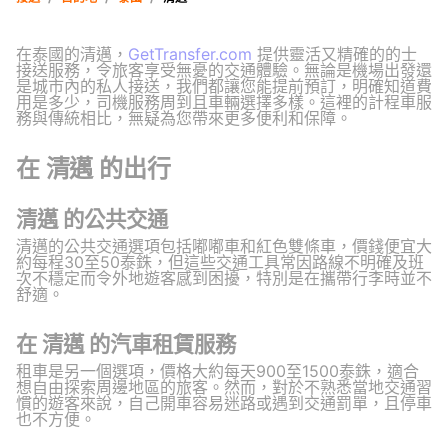
在泰國的清邁，
GetTransfer.com
提供靈活又精確的的士
接送服務，令旅客享受無憂的交通體驗。無論是機場出發還
是城市內的私人接送，我們都讓您能提前預訂，明確知道費
用是多少，司機服務周到且車輛選擇多樣。這裡的計程車服
務與傳統相比，無疑為您帶來更多便利和保障。
在 清邁 的出行
清邁 的公共交通
清邁的公共交通選項包括嘟嘟車和紅色雙條車，價錢便宜大
約每程30至50泰銖，但這些交通工具常因路線不明確及班
次不穩定而令外地遊客感到困擾，特別是在攜帶行李時並不
舒適。
在 清邁 的汽車租賃服務
租車是另一個選項，價格大約每天900至1500泰銖，適合
想自由探索周邊地區的旅客。然而，對於不熟悉當地交通習
慣的遊客來說，自己開車容易迷路或遇到交通罰單，且停車
也不方便。