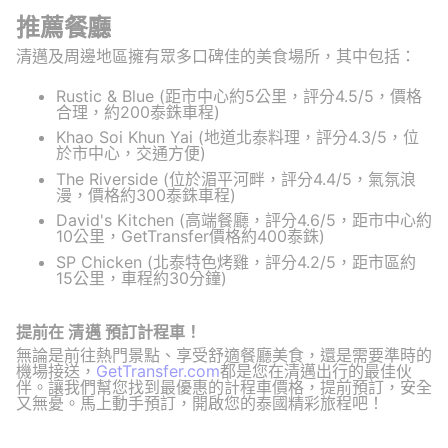
推薦餐廳
清邁及周邊地區擁有眾多口碑佳的美食場所，其中包括：
Rustic & Blue (距市中心約5公里，評分4.5/5，價格
合理，約200泰銖車程)
Khao Soi Khun Yai (地道北泰料理，評分4.3/5，位
於市中心，交通方便)
The Riverside (位於湄平河畔，評分4.4/5，氣氛浪
漫，價格約300泰銖車程)
David's Kitchen (高端餐廳，評分4.6/5，距市中心約
10公里，GetTransfer價格約400泰銖)
SP Chicken (北泰特色烤雞，評分4.2/5，距市區約
15公里，車程約30分鐘)
提前在 清邁 預訂計程車！
無論是前往熱門景點、享受舒適餐廳美食，還是需要準時的
機場接送，
GetTransfer.com
都是您在清邁出行的最佳伙
伴。讓我們幫您找到最優惠的計程車價格，提前預訂，安全
又無憂。馬上動手預訂，開啟您的泰國精彩旅程吧！