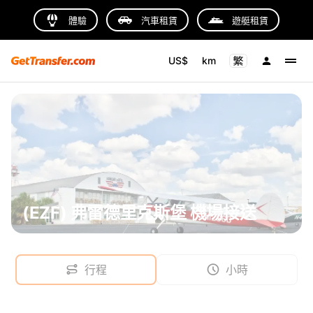
體驗
汽車租賃
遊艇租賃
US$
km
(EZF) 弗雷德里克斯堡 機場接送
行程
小時