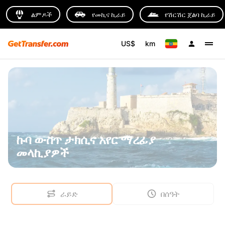
ልምዶች
የመኪና ኪራይ
የሽርሽር ጀልባ ኪራይ
US$
km
ኩባ ውስጥ ታክሲና አየር ማረፊያ
መላኪያዎች
ራይድ
በሰዓት