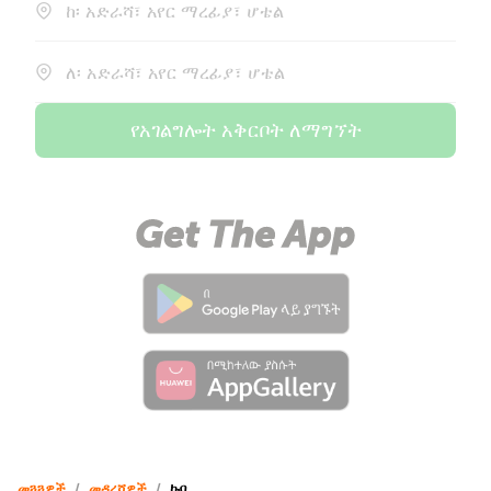
ከ፡ አድራሻ፣ አየር ማረፊያ፣ ሆቴል
ለ፡ አድራሻ፣ አየር ማረፊያ፣ ሆቴል
የአገልግሎት አቅርቦት ለማግኘት
መጓጓዎች
/
መዳረሻዎች
/
ኩባ