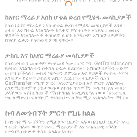
ከአየር ማረፊያ እስከ ሆቴል ድረስ የሚሄዱ መላኪያዎች
በኩባ ከአየር ማረፊያ እስከ ሆቴል ድረስ የሚሄዱ መላኪያዎች እንደ
ታክሲ እና ሻትል አገልግሎት ከፍተኛ ምርጥነትን ያሳያሉ። መኪና
ዋጋዎች አገልግሎቶች ትክክለኛ ሊሆኑ እንዲሁም አሽከርካሪዎቻችን
የክፍያ ፈቃድ ያላቸውና ምቹ ናቸው።
ታክሲ እና ከአየር ማረፊያ መላኪያዎች
በኩባ ታክሲን መጠቀም የተለመደ ነው። ነገር ግን, GetTransfer.com
የታክሲ አገልግሎትን በተሻለ ሁኔታ ይደርሳል። አሽከርካሪዎችን ቀድሞ
መያዝ ይችላሉ፣ መኪና ዓይነቱን ይምረጡ እና ዋጋዎች የተስፋ ተሞላ
እንዲሆኑ ይረዱ። ታክሲና አየር ማረፊያ መላኪያዎች ሲነካ
GetTransfer ምርጥ ምርት እንደሚያቀርብ እና ምርጥ አገልግሎት
እንደሚያስቀምጥ ያስታውሱ። የተስፋ ዋጋዎችን መዝገብ እና መለያ
ያላቸውን አሽከርካሪዎች ማስተካከል እንዲያስቻል ነው። "አንድ ጊዜ
ግዜ ለማድረስ ፍላጎትህ" ተነስተህ የጉዞ ቅድሚያ አገልግሎትን ሞክር።
ኩባ ለመጎብኘት ምርጥ የጊዜ ክልል
ኩባን ከተማ ጉብኝትን የሚፈልጉ ጊዜያት አሉ። በእነዚህ ጊዜያት አየር
ንብረት ካለው ውስጥ የአየር ማረፊያዎች እና የብሔራዊ በዓላት
በተጎበኙ ቦታዎች ተስፋ ይላል። እነሆ፡-