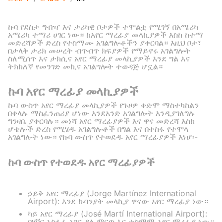
ኩባ የደስታ ግብዣ እና ታሪካዊ ቦታዎች ተሞልቷ የሚገኝ በአሜሪካ
አሜሪካ ተማሪ ሀገር ነው። ከአየር ማረፊያ መላኪያዎች እስከ ከተማ
መድረሻዎች ድረስ የተስማሙ አገልግሎቶችን ያቀርባል። እዚህ ቦታ፣
በታላቅ ታሪክ መሠረት ብጥብጥ ክፍያዎች የማይኖሩ አገልግሎት
ስለሚሰጥ እና ታክሲና አየር ማረፊያ መላኪያዎች እንደ ግል እና
ትክክለኛ የመንገድ መኪና አገልግሎት ተወዳጅ ሆኗል።
ኩባ አየር ማረፊያ መላኪያዎች
ኩባ ውስጥ አየር ማረፊያ መላኪያዎች የጉዞዎ ቀድሞ ማስተካከልን
በቀላሉ ማስፈንጠሪያ ሆነው እንደአንድ አገልግሎት እንዲያገለግሉ
ግንዛቤ ያቀርባሉ። መነሻ አየር ማረፊያዎች እና ዋና መድረሻ እስከ
ሆቴሎች ድረስ የሚሄዱ አገልግሎቶች በግል እና በተስፋ የተሞላ
አገልግሎት ነው። የኩባ ውስጥ የተወደዱ አየር ማረፊያዎች እነሆ፡-
ኩባ ውስጥ የተወደዱ አየር ማረፊያዎች
ኃይቅ አየር ማረፊያ (Jorge Martínez International
Airport): እንደ ኩባንያት መላኪያ ዋናው አየር ማረፊያ ነው።
ካይ አየር ማረፊያ (José Martí International Airport):
በሃቫና አስፋፊ አገር ያለ ምርጥ እና ተስማሚ አየር ማረፊያ ነው።