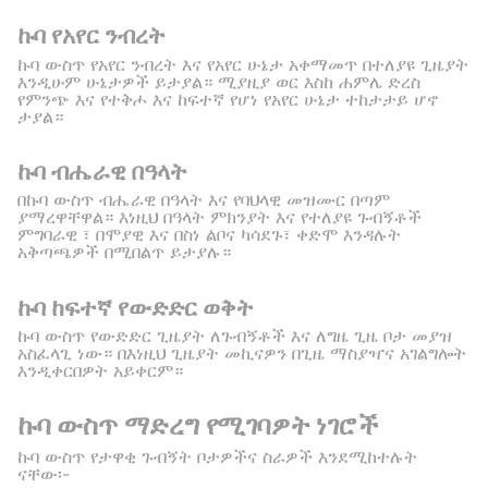
ኩባ የአየር ንብረት
ኩባ ውስጥ የአየር ንብረት እና የአየር ሁኔታ አቀማመጥ በተለያዩ ጊዜያት
እንዲሁም ሁኔታዎች ይታያል። ሚያዚያ ወር እስከ ሐምሌ ድረስ
የምንጭ እና የተቅሖ እና ከፍተኛ የሆነ የአየር ሁኔታ ተከታታይ ሆኖ
ታያል።
ኩባ ብሔራዊ በዓላት
በኩባ ውስጥ ብሔራዊ በዓላት እና የባህላዊ መዝሙር በጣም
ያማረዋቸዋል። እነዚህ በዓላት ምክንያት እና የተለያዩ ጉብኝቶች
ምግባራዊ ፣ በሞያዊ እና በስነ ልቦና ካሳደጉ፣ ቀድሞ እንዳሉት
አቅጣጫዎች በሚበልጥ ይታያሉ።
ኩባ ከፍተኛ የውድድር ወቅት
ኩባ ውስጥ የውድድር ጊዜያት ለጉብኝቶች እና ለግዜ ጊዜ ቦታ መያዝ
አስፈላጊ ነው። በእነዚህ ጊዜያት መኪናዎን በጊዜ ማስያዣና አገልግሎት
እንዲቀርበዎት አይቀርም።
ኩባ ውስጥ ማድረግ የሚገባዎት ነገሮች
ኩባ ውስጥ የታዋቂ ጉብኝት ቦታዎችና ስራዎች እንደሚከተሉት
ናቸው፡-