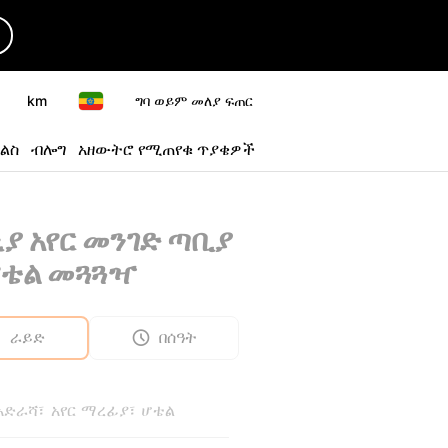
km
ግባ ወይም መለያ ፍጠር
ልስ
ብሎግ
አዘውትሮ የሚጠየቁ ጥያቄዎች
ያ አየር መንገድ ጣቢያ
ሆቴል መጓጓዣ
ራይድ
በሰዓት
 አድራሻ፣ አየር ማረፊያ፣ ሆቴል