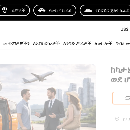
ልምዶች
የመኪና ኪራይ
የሽርሽር ጀልባ ኪራይ
US$
መዳረሻዎቻችን
ለአሽከርካሪዎች
ለንግድ ሥራዎች
ለወኪሎች
ግብረ መ
ከካታኒ
ወደ 
ከ፡