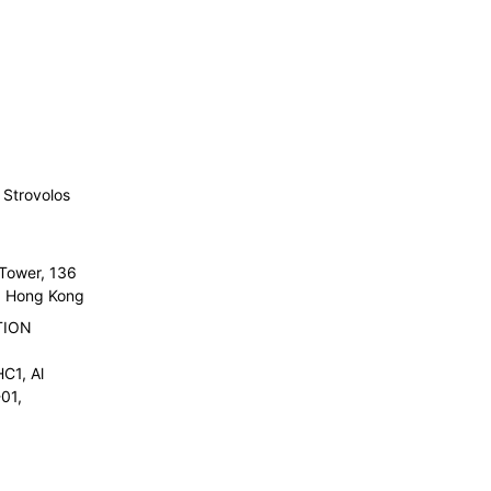
Strovolos
 Tower, 136
l, Hong Kong
TION
C1, Al
01,