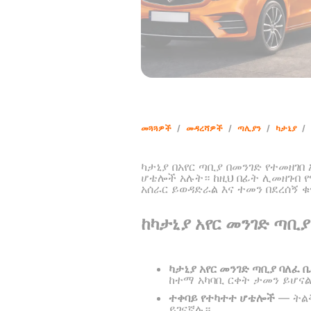
መጓጓዎች
/
መዳረሻዎች
/
ጣሊያን
/
ካታኒያ
/
ካታኒያ በአየር ጣቢያ በመንገድ የተመዘገበ
ሆቴሎች አሉት። ከዚህ በፊት ሊመዘገብ የ
አሰራር ይወዳድራል እና ተመን በደረሰኝ 
ከካታኒያ አየር መንገድ ጣቢ
ካታኒያ አየር መንገድ ጣቢያ ባለፈ 
ከተማ አካባቢ ርቀት ታመን ይሆና
ተቀባይ የተካተተ ሆቴሎች
— ትልቅ
ይገናኛሉ።