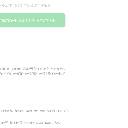
 አድራሻ፣ አየር ማረፊያ፣ ሆቴል
አገልግሎት አቅርቦት ለማግኘት
 መካከል ያለው ሽልማት በርቀት የተለያዩ
ሉ። የተመዘገበ መንገድ መንገድ በመኪና
ቀላሉ ከአየር መንገድ ወደ ገብስ ቦታ እና
ንዲሁም ከከተማ የተለያዩ መስመር ላይ