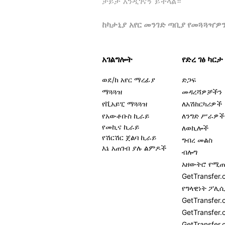
ቻይታ እንዲገናኝ ይችላል።
ከካታኒያ አየር መንገድ ጣቢያ የመጓጓዣ
አገልግሎት
የድረ ገፅ ካርታ
ወደ/ከ አየር ማረፊያ
ድጋፍ
ማጓጓዝ
መዳረሻዎቻችን
የቪአይፒ ማጓጓዝ
ለአሽከርካሪዎች
የአውቶቡስ ኪራይ
ለንግድ ሥራዎች
የመኪና ኪራይ
ለወኪሎች
የሽርሽር ጀልባ ኪራይ
ግብረ መልስ
እኔ አጠገብ ያሉ ልምዶች
ብሎግ
አዘውትሮ የሚጠ
GetTransfe
የግላዊነት ፖሊ
GetTransfer
GetTransfer.
GetTransfer.