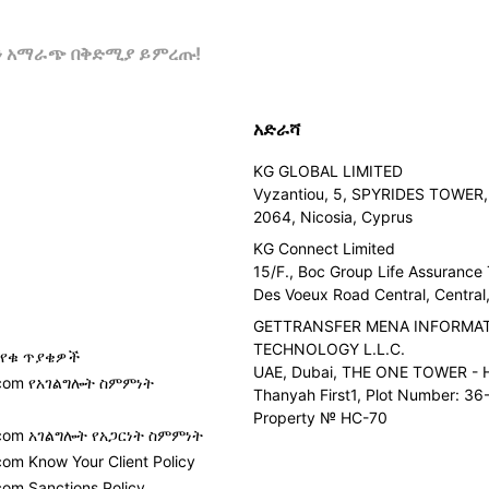
ዎን አማራጭ በቅድሚያ ይምረጡ!
አድራሻ
KG GLOBAL LIMITED
Vyzantiou, 5, SPYRIDES TOWER, 
2064, Nicosia, Cyprus
KG Connect Limited
15/F., Boc Group Life Assurance
Des Voeux Road Central, Centra
GETTRANSFER MENA INFORMA
TECHNOLOGY L.L.C.
የቁ ጥያቄዎች
UAE, Dubai, THE ONE TOWER - H
r.com የአገልግሎት ስምምነት
Thanyah First1, Plot Number: 36-
ሲ
Property № HC-70
.com አገልግሎት የአጋርነት ስምምነት
com Know Your Client Policy
com Sanctions Policy