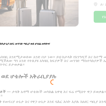
ለ፡
የ
ከካታኒያ አየር መንገድ ጣቢያ ወደ ሆቴል መጓጓዣ
 አካባቢ እንደሚታወቀው አንድ ቦታ ነው፡፡ ይህ ከታላቅ የእንግዲኛ እና ከተማ
ሚችለው ግን አንድ የተለያዩ አካባቢ ክፍያዎች እና መንገድ ማስተካከያዎች አ
ቁጥጥር ይታወቃል።
ያ ወደ ሆቴሎች አቅራቢያያሉ
ቤቶች
— ታላቅ አዳማ ሆቴሎች መካከል አዋቂ እና ፍሬ የሚሰጥ ዋጋ ይወቃል። በ
ል።
 የመኖሪያ ሁኔታ እና የዋጋ ሁኔታ እንደ ባሕር እሳት እያሉ ከአየር ጣቢያ እ