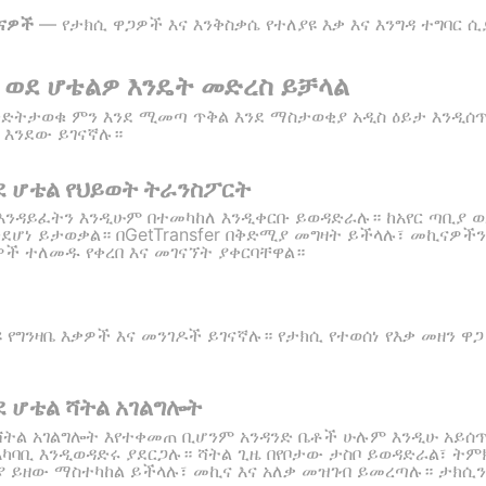
ኪናዎች
— የታክሲ ዋጋዎች እና እንቅስቃሴ የተለያዩ እቃ እና እንግዳ ተግባር 
ያ ወደ ሆቴልዎ እንዴት መድረስ ይቻላል
እንድትታወቁ ምን እንደ ሚመጣ ጥቅል እንደ ማስታወቂያ አዲስ ዕይታ እንዲሰ
 እንደው ይገናኛሉ።
ደ ሆቴል የህይወት ትራንስፖርት
 እንዳይፈትን እንዲሁም በተመካከለ እንዲቀርቡ ይወዳድራሉ። ከአየር ጣቢያ ወ
ደሆነ ይታወቃል። በGetTransfer በቅድሚያ መግዛት ይችላሉ፣ መኪናዎችን
ች ተለመዱ የቀረበ እና መገናኘት ያቀርባቸዋል።
ያዩ የግንዛቤ እቃዎች እና መንገዶች ይገናኛሉ። የታክሲ የተወሰነ የእቃ መዘን 
ደ ሆቴል ሻትል አገልግሎት
 ሻትል አገልግሎት እየተቀመጠ ቢሆንም አንዳንድ ቤቶች ሁሉም እንዲሁ አይሰ
አካባቢ እንዲወዳድሩ ያደርጋሉ። ሻትል ጊዜ በየቦታው ታስቦ ይወዳድራል፣ ት
ድሚያ ይዘው ማስተካከል ይችላሉ፣ መኪና እና አለቃ መዝገብ ይመረጣሉ። ታክሲን