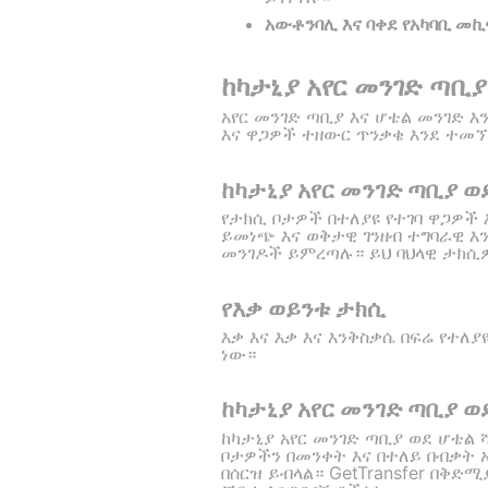
አውቶንባሊ እና ባቀደ የአካባቢ መ
ከካታኒያ አየር መንገድ ጣቢ
አየር መንገድ ጣቢያ እና ሆቴል መንገድ 
እና ዋጋዎች ተዘውር ጥንቃቄ እንደ ተመኘ
ከካታኒያ አየር መንገድ ጣቢያ ወ
የታክሲ ቦታዎች በተለያዩ የተገባ ዋጋዎች
ይመነጭ እና ወቅታዊ ገንዘብ ተግባራዊ እን
መንገዶች ይምረጣሉ። ይህ ባህላዊ ታክሲዎ
የእቃ ወይንቱ ታክሲ
እቃ እና እቃ እና እንቅስቃሴ በፍሬ የተለ
ነው።
ከካታኒያ አየር መንገድ ጣቢያ ወ
ከካታኒያ አየር መንገድ ጣቢያ ወደ ሆቴል
ቦታዎችን በመንቀት እና በተለይ በብቃት 
በሰርዝ ይብላል። GetTransfer በቅ