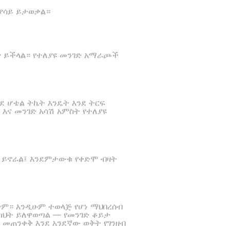
ሲያሳይ ይታወቃል።
ጥ ይችላል። የተለያዩ መንገድ አማራጮች
ደ ሆቴል ትኬት እንዴት እንደ ትርፍ
 እና መንገድ አሳሽ አምስት የተለያዩ
ዋጋ ይኖራል፤ እንደምታውቁ የቀድሞ ብዛት
ጥም። እንዲሁም ተወላጅ የሆነ ማህበረሰብ
ምክህት ይለዋወጣል — የመንገድ ቆይታ
 መጠንቀቅ እንደ አንደኛው ወቅት የገንዘብ