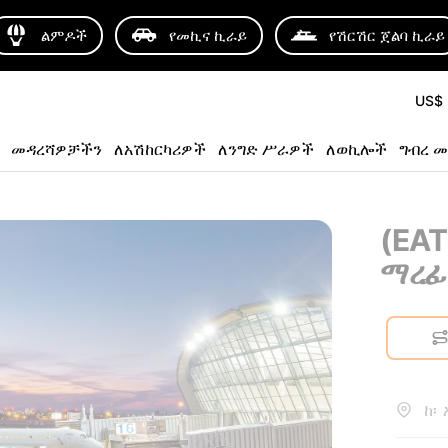
ልምዶች
የመኪና ኪራይ
የሽርሽር ጀልባ ኪራይ
US$
መዳረሻዎቻችን
ለአሽከርካሪዎች
ለንግድ ሥራዎች
ለወኪሎች
ግብረ መ
(EAT
ማረፊ
ከ፡