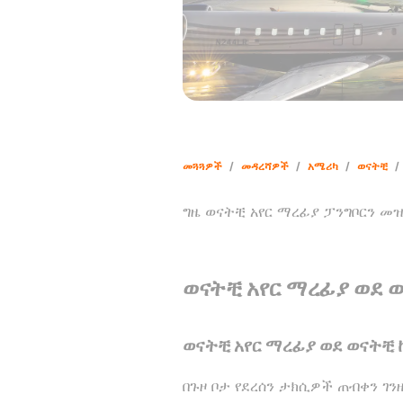
መጓጓዎች
/
መዳረሻዎች
/
አሜሪካ
/
ወናትቺ
/
ግዜ ወናትቺ አየር ማረፊያ ፓንግቦርን መ
ወናትቺ አየር ማረፊያ ወደ 
ወናትቺ አየር ማረፊያ ወደ ወናትቺ
በጉዞ ቦታ የደረሰን ታክሲዎች ጠብቀን ገን