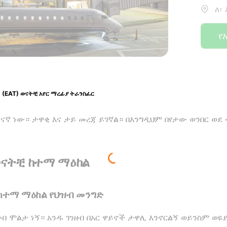
ለ፡
የ
(EAT) ወናትቺ አየር ማረፊያ ትራንስፈር
ዝናኛ ነው። ታዋቂ እና ታይ መረጃ ይገኛል። በእንግዲህም በየታው ወንበር ወደ
ወናትቺ ከተማ ማዕከል
 ከተማ ማዕከል የህዝብ መንግድ
ዘብ ሞልታ ነኝ። አንዱ ገንዘብ በአር ዋይኖች ታዋሊ እንኖርልኝ ወይንስም ወዬይ