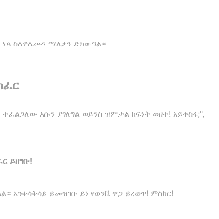
ኝ ነጻ ስለዋሌሡን ማለቃን ድክውዓል።
ስፈር
ተፈልጋለው እሱን ያገለግል ወይንስ ዝምታል ክፍነት ወዘተ! አይቀስፋ;",
ር ይዘግቡ!
ላል። አንቀሳቅሳይ ይመዝገቡ ይነ የወንቬ ዋጋ ይረወዋ! ምስክር!