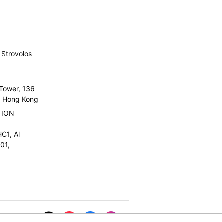
Strovolos
 Tower, 136
l, Hong Kong
TION
C1, Al
01,