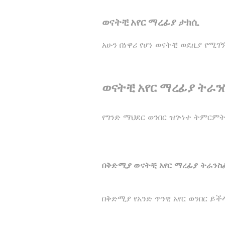
ወናትቺ አየር ማረፊያ ታክሲ
አሁን በነዋሪ የሆነ ወናትቺ ወደዚያ የሚገ
ወናትቺ አየር ማረፊያ ትራን
የግንድ ማህደር ወንበር ዝጕነተ ትምርምት 
በቅድሚያ ወናትቺ አየር ማረፊያ ትራንስፈ
በቅድሚያ የአንድ ጥንዊ አየር ወንበር ይች