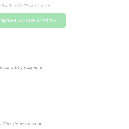
 አድራሻ፣ አየር ማረፊያ፣ ሆቴል
አገልግሎት አቅርቦት ለማግኘት
 ቀደመ አሻሻይ ይመዘግቡ።
 ምክንያት ከንግድ አስስባ!