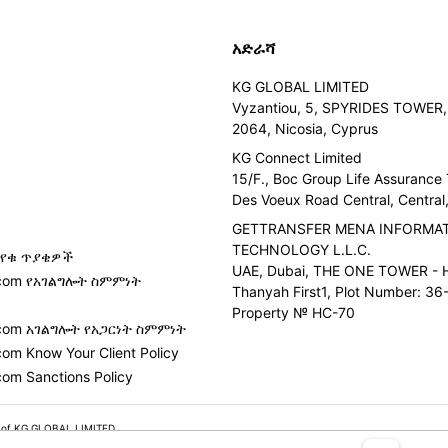
አድራሻ
KG GLOBAL LIMITED
Vyzantiou, 5, SPYRIDES TOWER, 
2064, Nicosia, Cyprus
KG Connect Limited
15/F., Boc Group Life Assurance
Des Voeux Road Central, Centra
GETTRANSFER MENA INFORMA
TECHNOLOGY L.L.C.
የቁ ጥያቄዎች
UAE, Dubai, THE ONE TOWER - H
r.com የአገልግሎት ስምምነት
Thanyah First1, Plot Number: 36-
ሲ
Property № HC-70
.com አገልግሎት የአጋርነት ስምምነት
com Know Your Client Policy
com Sanctions Policy
 of KG GLOBAL LIMITED.