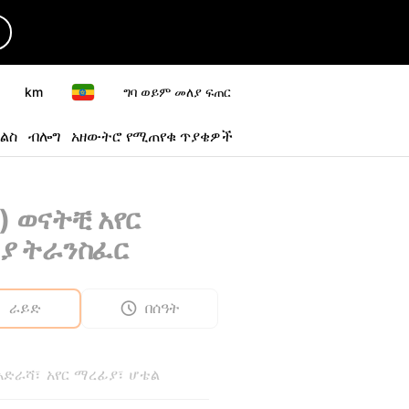
km
ግባ ወይም መለያ ፍጠር
ልስ
ብሎግ
አዘውትሮ የሚጠየቁ ጥያቄዎች
) ወናትቺ አየር
ያ ትራንስፈር
ራይድ
በሰዓት
 አድራሻ፣ አየር ማረፊያ፣ ሆቴል