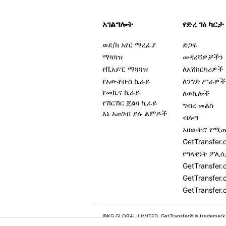
አገልግሎት
የድረ ገፅ ካርታ
ወደ/ከ አየር ማረፊያ
ድጋፍ
ማጓጓዝ
መዳረሻዎቻችን
የቪአይፒ ማጓጓዝ
ለአሽከርካሪዎች
የአውቶቡስ ኪራይ
ለንግድ ሥራዎች
የመኪና ኪራይ
ለወኪሎች
የሽርሽር ጀልባ ኪራይ
ግብረ መልስ
እኔ አጠገብ ያሉ ልምዶች
ብሎግ
አዘውትሮ የሚጠ
GetTransfe
የግላዊነት ፖሊ
GetTransfer
GetTransfer.
GetTransfer.
©KG GLOBAL LIMITED. GetTransfer® is trademark
All rights reserved.