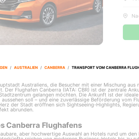
Na
GEN
/
AUSTRALIEN
/
CANBERRA
/
TRANSPORT VOM CANBERRA FLUG
ptstadt Australiens, die Besucher mit einer Mischung aus 
. Der Flughafen Canberra (IATA: CBR) ist der zentrale Ank
tadtzentrum gelangen möchten. Die Ankunft ist der ideale
t aussehen soll – und eine zuverlässige Beförderung vom F
erz der Stadt eröffnen sich Sightseeing-Highlights, Regier
rfekt abrunden.
es Canberra Flughafens
haubare, aber hochwertige Auswahl an Hotels rund um den F
nterkünfte reichen von modernen Business-Hotels bis zu ru