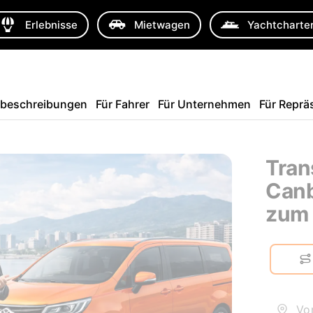
Erlebnisse
Mietwagen
Yachtcharte
sbeschreibungen
Für Fahrer
Für Unternehmen
Für Reprä
Tran
Canb
zum 
Von