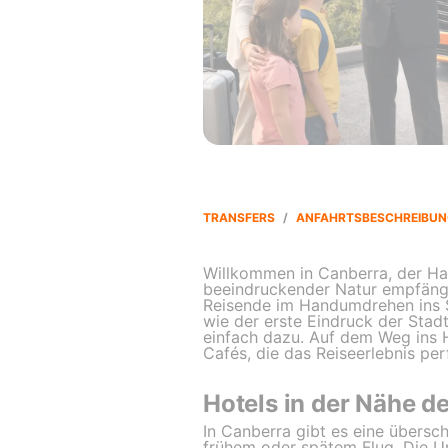
TRANSFERS
/
ANFAHRTSBESCHREIBUN
Willkommen in Canberra, der Hau
beeindruckender Natur empfängt
Reisende im Handumdrehen ins S
wie der erste Eindruck der Stad
einfach dazu. Auf dem Weg ins H
Cafés, die das Reiseerlebnis pe
Hotels in der Nähe d
In Canberra gibt es eine übersc
frühem oder spätem Flug. Die U