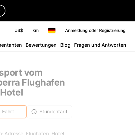
r
US$
km
Anmeldung oder Registrierung
sentanten
Bewertungen
Blog
Fragen und Antworten
sport vom
erra Flughafen
Hotel
Fahrt
Stundentarif
: Adresse, Flughafen, Hotel