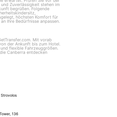
e erwartet. Prüfen Sie vor der
und Zuverlässigkeit stehen im
kunft begrüßen. Folgende
erheitskindersitz,
gelegt, höchsten Komfort für
 an Ihre Bedürfnisse anpassen.
GetTransfer.com. Mit vorab
 von der Ankunft bis zum Hotel.
g und flexible Fahrzeuggrößen.
t, die Canberra entdecken
Strovolos
 Tower, 136