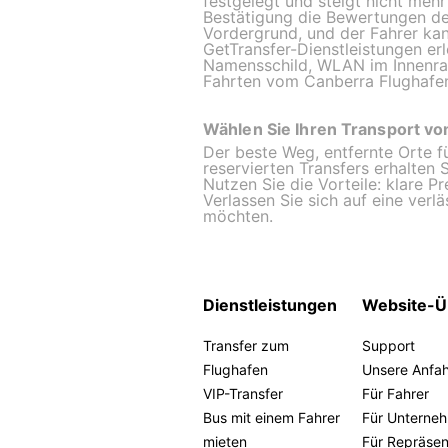
festgelegt und steigt nicht meh
Bestätigung die Bewertungen de
Vordergrund, und der Fahrer ka
GetTransfer-Dienstleistungen erl
Namensschild, WLAN im Innenrau
Fahrten vom Canberra Flughafen 
Wählen Sie Ihren Transport v
Der beste Weg, entfernte Orte f
reservierten Transfers erhalten 
Nutzen Sie die Vorteile: klare P
Verlassen Sie sich auf eine verl
möchten.
Dienstleistungen
Website-Ü
Transfer zum
Support
Flughafen
Unsere Anfa
VIP-Transfer
Für Fahrer
Bus mit einem Fahrer
Für Unterne
mieten
Für Repräse