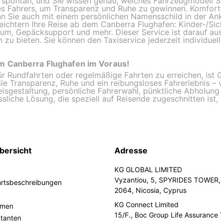
r spontan, und Sie wissen genau, welches Fahrzeugmodell Si
s Fahrers, um Transparenz und Ruhe zu gewinnen. Komfort 
nn Sie auch mit einem persönlichen Namensschild in der An
eichtern Ihre Reise ab dem Canberra Flughafen: Kinder-/Sich
m, Gepäcksupport und mehr. Dieser Service ist darauf aus
zu bieten. Sie können den Taxiservice jederzeit individuell
om Canberra Flughafen im Voraus!
ür Rundfahrten oder regelmäßige Fahrten zu erreichen, ist 
Sie Transparenz, Ruhe und ein reibungsloses Fahrerlebnis –
reisgestaltung, persönliche Fahrerwahl, pünktliche Abholun
ässliche Lösung, die speziell auf Reisende zugeschnitten is
bersicht
Adresse
KG GLOBAL LIMITED
Vyzantiou, 5, SPYRIDES TOWER, 
hrtsbeschreibungen
2064, Nicosia, Cyprus
KG Connect Limited
hmen
15/F., Boc Group Life Assurance
ntanten