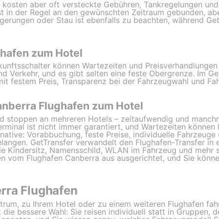
 kosten aber oft versteckte Gebühren, Tankregelungen und 
ist in der Regel an den gewünschten Zeitraum gebunden, ab
gerungen oder Stau ist ebenfalls zu beachten, während Get
ghafen zum Hotel
unftsschalter können Wartezeiten und Preisverhandlungen 
und Verkehr, und es gibt selten eine feste Obergrenze. Im 
 mit festem Preis, Transparenz bei der Fahrzeugwahl und F
anberra Flughafen zum Hotel
und stoppen an mehreren Hotels – zeitaufwendig und man
minal ist nicht immer garantiert, und Wartezeiten können l
native: Vorabbuchung, feste Preise, individuelle Fahrzeug
elangen. GetTransfer verwandelt den Flughafen-Transfer in 
ie Kindersitz, Namensschild, WLAN im Fahrzeug und mehr si
en vom Flughafen Canberra aus ausgerichtet, und Sie könn
rra Flughafen
ntrum, zu Ihrem Hotel oder zu einem weiteren Flughafen fa
t die bessere Wahl: Sie reisen individuell statt in Gruppen, 