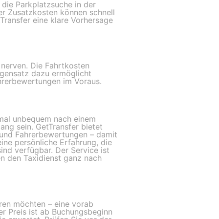
die Parkplatzsuche in der
er Zusatzkosten können schnell
Transfer eine klare Vorhersage
nerven. Die Fahrtkosten
Gegensatz dazu ermöglicht
ahrerbewertungen im Voraus.
chmal unbequem nach einem
ang sein. GetTransfer bietet
e und Fahrerbewertungen – damit
eine persönliche Erfahrung, die
nd verfügbar. Der Service ist
en den Taxidienst ganz nach
hren möchten – eine vorab
der Preis ist ab Buchungsbeginn