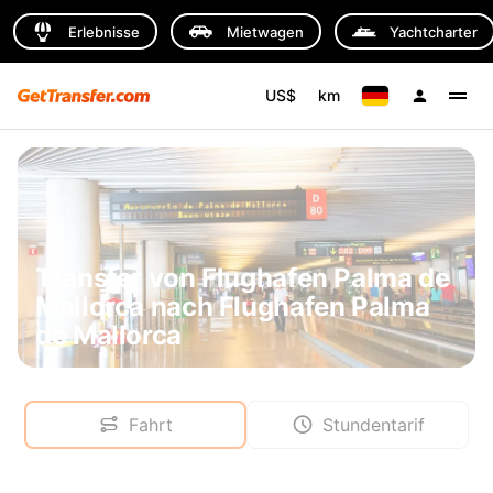
Erlebnisse
Mietwagen
Yachtcharter
US$
km
Transfer von Flughafen Palma de
Mallorca nach Flughafen Palma
de Mallorca
Fahrt
Stundentarif