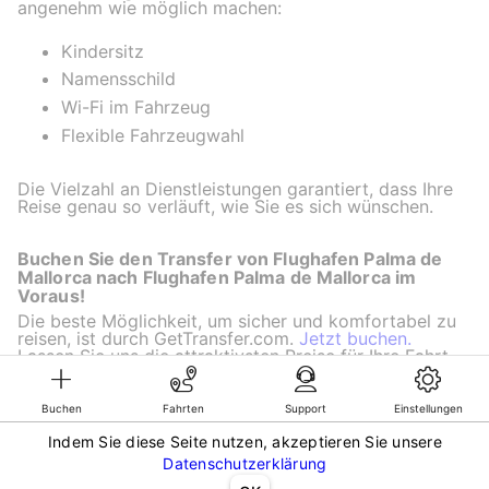
angenehm wie möglich machen:
Kindersitz
Namensschild
Wi-Fi im Fahrzeug
Flexible Fahrzeugwahl
Die Vielzahl an Dienstleistungen garantiert, dass Ihre
Reise genau so verläuft, wie Sie es sich wünschen.
Buchen Sie den Transfer von Flughafen Palma de
Mallorca nach Flughafen Palma de Mallorca im
Voraus!
Die beste Möglichkeit, um sicher und komfortabel zu
reisen, ist durch GetTransfer.com.
Jetzt buchen.
Lassen Sie uns die attraktivsten Preise für Ihre Fahrt
finden!
Buchen
Fahrten
Support
Einstellungen
Indem Sie diese Seite nutzen, akzeptieren Sie unsere
©KG GLOBAL LIMITED. GetTransfer® is trademark of KG GLOBAL LIMITED.
Datenschutzerklärung
All rights reserved.