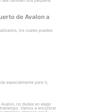
do sea también una pequeña
uerto de Avalon a
alizados, los cuales puedes
da especialmente para ti,
 Avalon, no dudes en elegir
ontratiempo. Vamos a encontrar
 australiana empieza aquí!