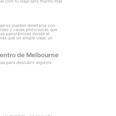
fer.com tu viaje será mucho más
ajeros pueden deleitarse con
verdes y casas pintorescas que
istas panorámicas donde el
más que un simple viaje: un
Centro de Melbourne
das para descubrir algunos