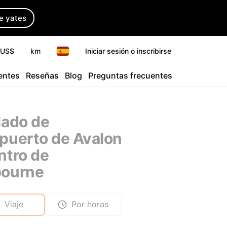
de yates
US$
km
Iniciar sesión o inscribirse
entes
Reseñas
Blog
Preguntas frecuentes
lado de
puerto de Avalon
ntro de
bourne
Viaje
Por horas