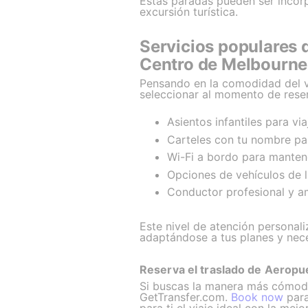
Estas paradas pueden ser incorp
excursión turística.
Servicios populares 
Centro de Melbourne
Pensando en la comodidad del vi
seleccionar al momento de reser
Asientos infantiles para vi
Carteles con tu nombre par
Wi-Fi a bordo para manten
Opciones de vehículos de l
Conductor profesional y a
Este nivel de atención personal
adaptándose a tus planes y nec
Reserva el traslado de Aeropu
Si buscas la manera más cómoda 
GetTransfer.com.
Book now
para
para ti el viaje ideal con la me