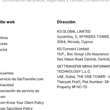
itio web
Dirección
KG GLOBAL LIMITED
Vyzantiou, 5, SPYRIDES TOWER, 
tinos
2064, Nicosia, Cyprus
tores
KG Connect Limited
ocios
15/F., Boc Group Life Assurance
s
Des Voeux Road Central, Centra
GETTRANSFER MENA INFORMA
TECHNOLOGY L.L.C.
ecuentes
UAE, Dubai, THE ONE TOWER - H
ervicio de GetTransfer.com
Thanyah First1, Plot Number: 36-
rivacidad
Property № HC-70
sociación de servicio de
.com
com Know Your Client Policy
com Sanctions Policy