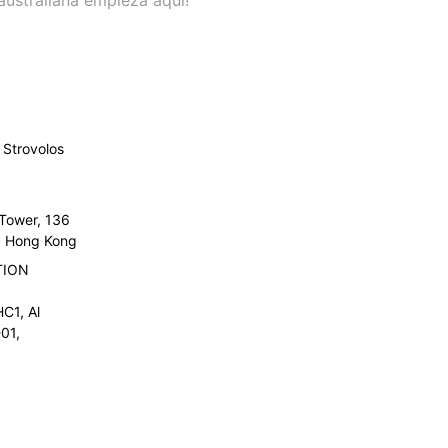
Strovolos
 Tower, 136
l, Hong Kong
TION
C1, Al
01,