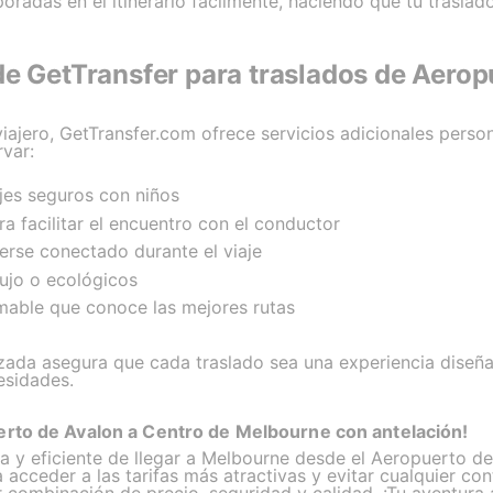
oradas en el itinerario fácilmente, haciendo que tu trasla
de GetTransfer para traslados de Aerop
ajero, GetTransfer.com ofrece servicios adicionales person
var:
ajes seguros con niños
a facilitar el encuentro con el conductor
erse conectado durante el viaje
ujo o ecológicos
mable que conoce las mejores rutas
izada asegura que cada traslado sea una experiencia diseña
esidades.
erto de Avalon a Centro de Melbourne con antelación!
y eficiente de llegar a Melbourne desde el Aeropuerto de
 acceder a las tarifas más atractivas y evitar cualquier c
jor combinación de precio, seguridad y calidad. ¡Tu aventura