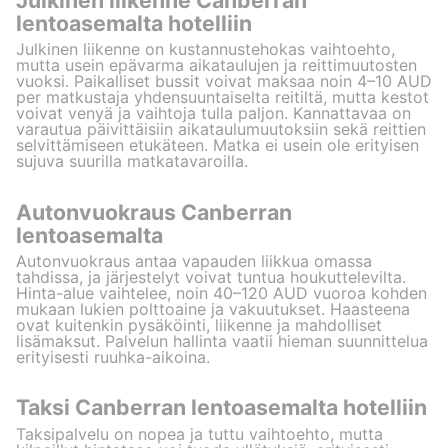
lentoasemalta hotelliin
Julkinen liikenne on kustannustehokas vaihtoehto,
mutta usein epävarma aikataulujen ja reittimuutosten
vuoksi. Paikalliset bussit voivat maksaa noin 4–10 AUD
per matkustaja yhdensuuntaiselta reitiltä, mutta kestot
voivat venyä ja vaihtoja tulla paljon. Kannattavaa on
varautua päivittäisiin aikataulumuutoksiin sekä reittien
selvittämiseen etukäteen. Matka ei usein ole erityisen
sujuva suurilla matkatavaroilla.
Autonvuokraus Canberran
lentoasemalta
Autonvuokraus antaa vapauden liikkua omassa
tahdissa, ja järjestelyt voivat tuntua houkuttelevilta.
Hinta-alue vaihtelee, noin 40–120 AUD vuoroa kohden
mukaan lukien polttoaine ja vakuutukset. Haasteena
ovat kuitenkin pysäköinti, liikenne ja mahdolliset
lisämaksut. Palvelun hallinta vaatii hieman suunnittelua
erityisesti ruuhka-aikoina.
Taksi Canberran lentoasemalta hotelliin
Taksipalvelu on nopea ja tuttu vaihtoehto, mutta