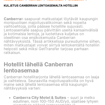
KULJETUS CANBERRAN LENTOASEMALTA HOTELLIIN
Canberra
n saapuvat matkustajat löytävät kaupungin
monipuolisen majoitusvalikoiman sekä nopeita
vaihtoehtoja, joilla pääsee hotellille sujuvasti.
Lentoasemalle saapuu päivittäin useita kansainvälisiä
ja kotimaisia lentoja, ja luotettava kuljetus on
oleellinen osa ensikokemusta Canberran
nähtävyyksistä. Tässä artikkelissa pureudumme siihen,
miten matkustajat voivat siirtyä lentokentältä hotelliin
helposti sekä miksi GetTransfer tarjoaa parhaan
ratkaisun.
Hotellit lähellä Canberran
lentoasemaa
Canberran hotellitarjonta lähellä lentoasemaa on laaja
ja vaihteleva. Seuraavilla majoituspaikoilla on hyvä
maine sekä lähellä lentoasemaa että kaupungin
nähtävyyksiä varten:
Canberra City Motel & Suites
– suuri ja melko
edullinen, noin 100–150 AUD/yö, sijaitsee lyhyen