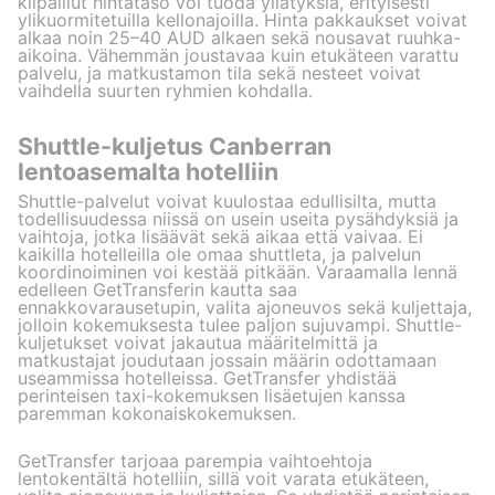
kilpaillut hintataso voi tuoda yllätyksiä, erityisesti
ylikuormitetuilla kellonajoilla. Hinta pakkaukset voivat
alkaa noin 25–40 AUD alkaen sekä nousavat ruuhka-
aikoina. Vähemmän joustavaa kuin etukäteen varattu
palvelu, ja matkustamon tila sekä nesteet voivat
vaihdella suurten ryhmien kohdalla.
Shuttle-kuljetus Canberran
lentoasemalta hotelliin
Shuttle-palvelut voivat kuulostaa edullisilta, mutta
todellisuudessa niissä on usein useita pysähdyksiä ja
vaihtoja, jotka lisäävät sekä aikaa että vaivaa. Ei
kaikilla hotelleilla ole omaa shuttleta, ja palvelun
koordinoiminen voi kestää pitkään. Varaamalla lennä
edelleen GetTransferin kautta saa
ennakkovarausetupin, valita ajoneuvos sekä kuljettaja,
jolloin kokemuksesta tulee paljon sujuvampi. Shuttle-
kuljetukset voivat jakautua määritelmittä ja
matkustajat joudutaan jossain määrin odottamaan
useammissa hotelleissa. GetTransfer yhdistää
perinteisen taxi-kokemuksen lisäetujen kanssa
paremman kokonaiskokemuksen.
GetTransfer tarjoaa parempia vaihtoehtoja
lentokentältä hotelliin, sillä voit varata etukäteen,