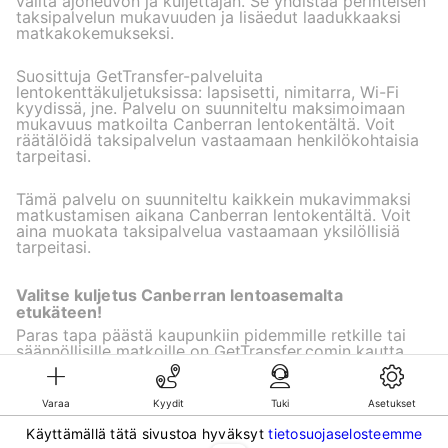
valita ajoneuvon ja kuljettajan. Se yhdistää perinteisen
taksipalvelun mukavuuden ja lisäedut laadukkaaksi
matkakokemukseksi.
Suosittuja GetTransfer-palveluita
lentokenttäkuljetuksissa: lapsisetti, nimitarra, Wi-Fi
kyydissä, jne. Palvelu on suunniteltu maksimoimaan
mukavuus matkoilta Canberran lentokentältä. Voit
räätälöidä taksipalvelun vastaamaan henkilökohtaisia
tarpeitasi.
Tämä palvelu on suunniteltu kaikkein mukavimmaksi
matkustamisen aikana Canberran lentokentältä. Voit
aina muokata taksipalvelua vastaamaan yksilöllisiä
tarpeitasi.
Valitse kuljetus Canberran lentoasemalta
etukäteen!
Paras tapa päästä kaupunkiin pidemmille retkille tai
säännöllisille matkoille on GetTransfer.comin kautta.
Varaa
Kyydit
Tuki
Asetukset
©KG GLOBAL LIMITED. GetTransfer® is trademark of KG GLOBAL LIMITED.
Käyttämällä tätä sivustoa hyväksyt
tietosuojaselosteemme