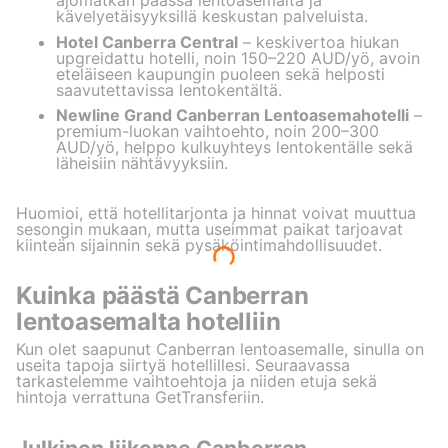
ajomatkan päässä lentoasemalta ja
kävelyetäisyyksillä keskustan palveluista.
Hotel Canberra Central
– keskivertoa hiukan
upgreidattu hotelli, noin 150–220 AUD/yö, avoin
eteläiseen kaupungin puoleen sekä helposti
saavutettavissa lentokentältä.
Newline Grand Canberran Lentoasemahotelli
–
premium-luokan vaihtoehto, noin 200–300
AUD/yö, helppo kulkuyhteys lentokentälle sekä
läheisiin nähtävyyksiin.
Huomioi, että hotellitarjonta ja hinnat voivat muuttua
sesongin mukaan, mutta useimmat paikat tarjoavat
kiinteän sijainnin sekä pysäköintimahdollisuudet.
Kuinka päästä Canberran
lentoasemalta hotelliin
Kun olet saapunut Canberran lentoasemalle, sinulla on
useita tapoja siirtyä hotellillesi. Seuraavassa
tarkastelemme vaihtoehtoja ja niiden etuja sekä
hintoja verrattuna GetTransferiin.
Julkinen liikenne Canberran