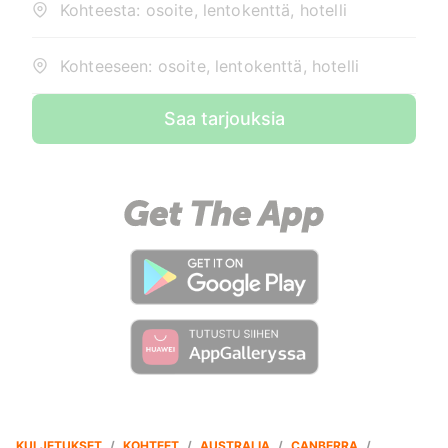
Kohteesta: osoite, lentokenttä, hotelli
Kohteeseen: osoite, lentokenttä, hotelli
Saa tarjouksia
KULJETUKSET
/
KOHTEET
/
AUSTRALIA
/
CANBERRA
/