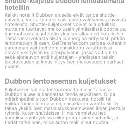
Shuttle-kuljetus Dubbon lentoasemalta
hotelliin
Kaikki hotellit Dubbon alueella eivät tarjoa shuttle-
palvelua, mutta tämä ei saisi estää valitsemista hyvistä
hotelleista. Shuttle-kuljetukset voivat olla edullisia,
mutta ne tuottavat melko usein ylimääräistä odottelua,
kun matkustajia jätetään yksi kerrallaan eri hotelleihin.
Tämä vie arvokasta aikaa ja energiaa erityisesti pitkän
lentomatkan jälkeen. GetTransfer.com tarjoaa kuitenkin
paremman vaihtoehdon: ennakkoon varattavissa
olevan yksityisen kuljetuspalvelun, jossa voit valita
sekä ajoneuvon että kuljettajan - yhdistäen taksin
joustavuuden ja limusiinityylisen mukavuuden parhaat
puolet.
Dubbon lentoaseman kuljetukset
Kuljetuksen valinta lentoasemalta minne tahansa
Dubbon alueella kannattaa tehdä etukäteen. Olipa
määränpäänä sitten Dubbon keskusta, hotelli tai
vaikka toinen lentoasema, ennakkoon varattu siirto
takaa yksilöllisen matkustuskokemuksen ilman jaettuja
ryhmiä, kuten shuttleissa. Hinta varmistuu heti
varauksen yhteydessä eikä pompi viime hetkellä, ja
tiedät tarkalleen, mikä auton malli sinut noutaa.