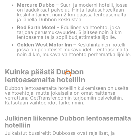
Mercure Dubbo
– Suuri ja moderni hotelli, jossa
on laadukkaat palvelut. Hinta-laatusuhteeltaan
keskihintainen, noin 2 km päässä lentoasemalta
ja lähellä Dubbon keskustaa.
Red Earth Motel
– Edullinen vaihtoehto, joka
tarjoaa perusmukavuudet. Sijaitsee noin 3 km
lentoasemalta ja sopii budjettimatkailijoille.
Golden West Motor Inn
– Keskihintainen hotelli,
jossa on perinteiset mukavuudet. Lentoasemalta
noin 4 km, mukava vaihtoehto perhematkailijoille.
Kuinka päästä Dubbon
lentoasemalta hotelliin
Dubbon lentoasemalta hotelliin kulkemiseen on useita
vaihtoehtoja, mutta jokaisella on omat haittansa
verrattuna GetTransfer.comin tarjoamiin palveluihin.
Katsotaan vaihtoehdot tarkemmin.
Julkinen liikenne Dubbon lentoasemalta
hotelliin
Julkaistut bussireitit Dubbossa ovat rajalliset, ja