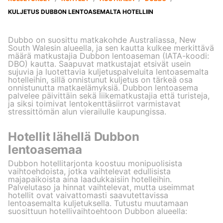
KULJETUS DUBBON LENTOASEMALTA HOTELLIIN
Dubbo on suosittu matkakohde Australiassa, New
South Walesin alueella, ja sen kautta kulkee merkittävä
määrä matkustajia Dubbon lentoaseman (IATA-koodi:
DBO) kautta. Saapuvat matkustajat etsivät usein
sujuvia ja luotettavia kuljetuspalveluita lentoasemalta
hotelleihin, sillä onnistunut kuljetus on tärkeä osa
onnistunutta matkaelämyksiä. Dubbon lentoasema
palvelee päivittäin sekä liikematkustajia että turisteja,
ja siksi toimivat lentokenttäsiirrot varmistavat
stressittömän alun vierailulle kaupungissa.
Hotellit lähellä Dubbon
lentoasemaa
Dubbon hotellitarjonta koostuu monipuolisista
vaihtoehdoista, jotka vaihtelevat edullisista
majapaikoista aina laadukkaisiin hotelleihin.
Palvelutaso ja hinnat vaihtelevat, mutta useimmat
hotellit ovat vaivattomasti saavutettavissa
lentoasemalta kuljetuksella. Tutustu muutamaan
suosittuun hotellivaihtoehtoon Dubbon alueella: