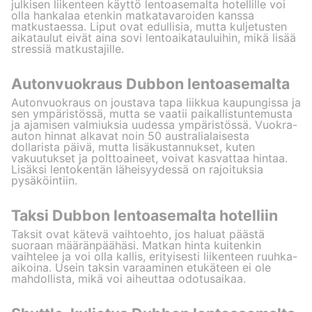
julkisen liikenteen käyttö lentoasemalta hotellille voi
olla hankalaa etenkin matkatavaroiden kanssa
matkustaessa. Liput ovat edullisia, mutta kuljetusten
aikataulut eivät aina sovi lentoaikatauluihin, mikä lisää
stressiä matkustajille.
Autonvuokraus Dubbon lentoasemalta
Autonvuokraus on joustava tapa liikkua kaupungissa ja
sen ympäristössä, mutta se vaatii paikallistuntemusta
ja ajamisen valmiuksia uudessa ympäristössä. Vuokra-
auton hinnat alkavat noin 50 australialaisesta
dollarista päivä, mutta lisäkustannukset, kuten
vakuutukset ja polttoaineet, voivat kasvattaa hintaa.
Lisäksi lentokentän läheisyydessä on rajoituksia
pysäköintiin.
Taksi Dubbon lentoasemalta hotelliin
Taksit ovat kätevä vaihtoehto, jos haluat päästä
suoraan määränpäähäsi. Matkan hinta kuitenkin
vaihtelee ja voi olla kallis, erityisesti liikenteen ruuhka-
aikoina. Usein taksin varaaminen etukäteen ei ole
mahdollista, mikä voi aiheuttaa odotusaikaa.