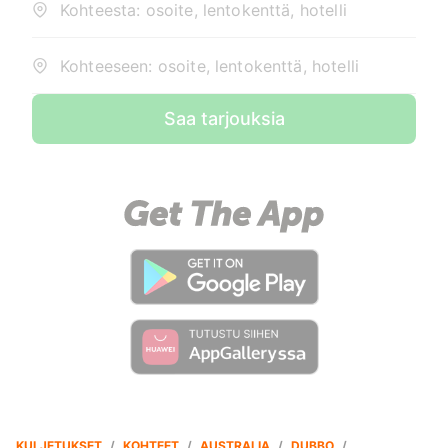
Kohteesta: osoite, lentokenttä, hotelli
Kohteeseen: osoite, lentokenttä, hotelli
Saa tarjouksia
KULJETUKSET
/
KOHTEET
/
AUSTRALIA
/
DUBBO
/