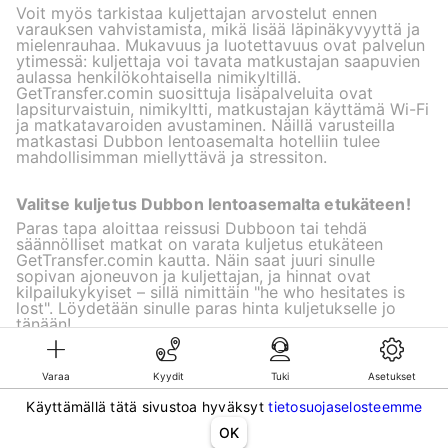
Voit myös tarkistaa kuljettajan arvostelut ennen
varauksen vahvistamista, mikä lisää läpinäkyvyyttä ja
mielenrauhaa. Mukavuus ja luotettavuus ovat palvelun
ytimessä: kuljettaja voi tavata matkustajan saapuvien
aulassa henkilökohtaisella nimikyltillä.
GetTransfer.comin suosittuja lisäpalveluita ovat
lapsiturvaistuin, nimikyltti, matkustajan käyttämä Wi-Fi
ja matkatavaroiden avustaminen. Näillä varusteilla
matkastasi Dubbon lentoasemalta hotelliin tulee
mahdollisimman miellyttävä ja stressiton.
Valitse kuljetus Dubbon lentoasemalta etukäteen!
Paras tapa aloittaa reissusi Dubboon tai tehdä
säännölliset matkat on varata kuljetus etukäteen
GetTransfer.comin kautta. Näin saat juuri sinulle
sopivan ajoneuvon ja kuljettajan, ja hinnat ovat
kilpailukykyiset – sillä nimittäin "he who hesitates is
lost". Löydetään sinulle paras hinta kuljetukselle jo
tänään!
Varaa
Kyydit
Tuki
Asetukset
©KG GLOBAL LIMITED. GetTransfer® is trademark of KG GLOBAL LIMITED.
Käyttämällä tätä sivustoa hyväksyt
tietosuojaselosteemme
All rights reserved.
OK