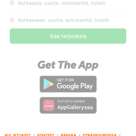
Kohteesta: osoite, lentokenttä, hotelli
Kohteeseen: osoite, lentokenttä, hotelli
Saa tarjouksia
KULJETUKSET
/
KOHTEET
/
RANSKA
/
STRASBOURGISSA
/