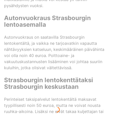
pysähdysten vuoksi.
Autonvuokraus Strasbourgin
lentoasemalla
Autonvuokraus on saatavilla Strasbourgin
lentokentältä, ja vaikka ne tarjoavatkin vapautta
nähtävyyksien katseluun, keskimääräinen päivähinta
voi olla noin 40 euroa. Polttoaine- ja
vakuutuskustannusten lisääminen voi johtaa suuriin
kuluihin, jotka olisivat vältettävissä.
Strasbourgin lentokenttätaksi
Strasbourgin keskustaan
Perinteiset taksipalvelut lentokentältä maksavat
tyypillisesti noin 50 euroa, mutta ne voivat nousta
ruuhka-aikoina. Lisäksi ne eivät takaa kuljettajan tai