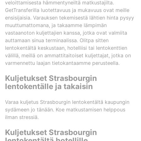
veloittamisesta hämmentyneiltä matkustajilta.
GetTransferilla luotettavuus ja mukavuus ovat meille
ensisijaisia. Varauksen tekemisestä lähtien hinta pysyy
muuttumattomana, ja takaamme lämpimän
vastaanoton kuljettajien kanssa, jotka ovat valmiita
auttamaan sinua terminaalissa. Olitpa sitten
lentokentältä keskustaan, hotelliisi tai lentokenttien
välillä, meillä on ammattitaitoiset kuljettajat, jotka on
varmennettu laajan tietokantaamme perusteella.
Kuljetukset Strasbourgin
lentokentälle ja takaisin
Varaa kuljetus Strasbourgin lentokentältä kaupungin
sydämeen jo tänään. Koe matkustamisen helppous
ilman stressiä.
Kuljetukset Strasbourgin
lentokentältä hotellille