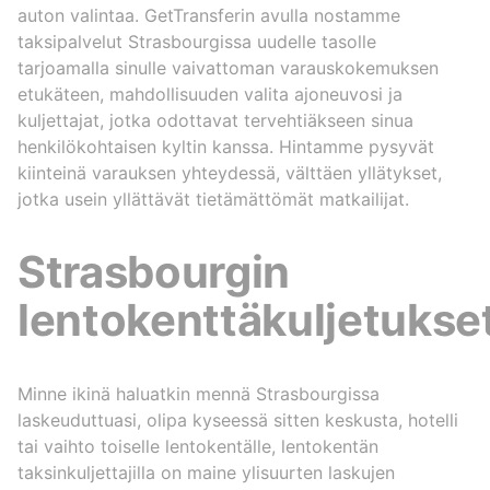
auton valintaa. GetTransferin avulla nostamme
taksipalvelut Strasbourgissa uudelle tasolle
tarjoamalla sinulle vaivattoman varauskokemuksen
etukäteen, mahdollisuuden valita ajoneuvosi ja
kuljettajat, jotka odottavat tervehtiäkseen sinua
henkilökohtaisen kyltin kanssa. Hintamme pysyvät
kiinteinä varauksen yhteydessä, välttäen yllätykset,
jotka usein yllättävät tietämättömät matkailijat.
Strasbourgin
lentokenttäkuljetukse
Minne ikinä haluatkin mennä Strasbourgissa
laskeuduttuasi, olipa kyseessä sitten keskusta, hotelli
tai vaihto toiselle lentokentälle, lentokentän
taksinkuljettajilla on maine ylisuurten laskujen