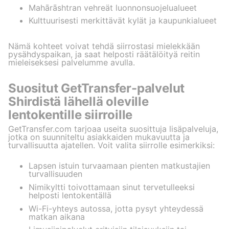
Mahārāshtran vehreät luonnonsuojelualueet
Kulttuurisesti merkittävät kylät ja kaupunkialueet
Nämä kohteet voivat tehdä siirrostasi mielekkään
pysähdyspaikan, ja saat helposti räätälöityä reitin
mieleiseksesi palvelumme avulla.
Suositut GetTransfer-palvelut
Shirdistä lähellä oleville
lentokentille siirroille
GetTransfer.com tarjoaa useita suosittuja lisäpalveluja,
jotka on suunniteltu asiakkaiden mukavuutta ja
turvallisuutta ajatellen. Voit valita siirrolle esimerkiksi:
Lapsen istuin turvaamaan pienten matkustajien
turvallisuuden
Nimikyltti toivottamaan sinut tervetulleeksi
helposti lentokentällä
Wi-Fi-yhteys autossa, jotta pysyt yhteydessä
matkan aikana