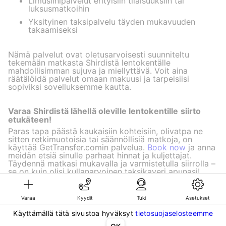
Limusiinipalvelut erityisiin tilaisuuksiin tai
luksusmatkoihin
Yksityinen taksipalvelu täyden mukavuuden
takaamiseksi
Nämä palvelut ovat oletusarvoisesti suunniteltu
tekemään matkasta Shirdistä lentokentälle
mahdollisimman sujuva ja miellyttävä. Voit aina
räätälöidä palvelut omaan makuusi ja tarpeisiisi
sopiviksi sovelluksemme kautta.
Varaa Shirdistä lähellä oleville lentokentille siirto
etukäteen!
Paras tapa päästä kaukaisiin kohteisiin, olivatpa ne
sitten retkimuotoisia tai säännöllisiä matkoja, on
käyttää GetTransfer.comin palvelua.
Book now
ja anna
meidän etsiä sinulle parhaat hinnat ja kuljettajat.
Täydennä matkasi mukavalla ja varmistetulla siirrolla –
se on kuin olisi kullanarvoinen taksikaveri apunasi!
Varaa
Kyydit
Tuki
Asetukset
©KG GLOBAL LIMITED. GetTransfer® is trademark of KG GLOBAL LIMITED.
Käyttämällä tätä sivustoa hyväksyt
tietosuojaselosteemme
All rights reserved.