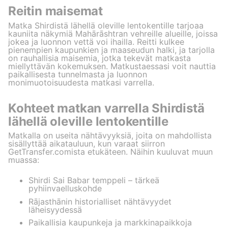
Reitin maisemat
Matka Shirdistä lähellä oleville lentokentille tarjoaa
kauniita näkymiä Mahārāshtran vehreille alueille, joissa
jokea ja luonnon vettä voi ihailla. Reitti kulkee
pienempien kaupunkien ja maaseudun halki, ja tarjolla
on rauhallisia maisemia, jotka tekevät matkasta
miellyttävän kokemuksen. Matkustaessasi voit nauttia
paikallisesta tunnelmasta ja luonnon
monimuotoisuudesta matkasi varrella.
Kohteet matkan varrella Shirdistä
lähellä oleville lentokentille
Matkalla on useita nähtävyyksiä, joita on mahdollista
sisällyttää aikatauluun, kun varaat siirron
GetTransfer.comista etukäteen. Näihin kuuluvat muun
muassa:
Shirdi Sai Babar temppeli – tärkeä
pyhiinvaelluskohde
Rājasthānin historialliset nähtävyydet
läheisyydessä
Paikallisia kaupunkeja ja markkinapaikkoja