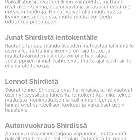
Paikallisbussit ovat edullinen vaihtoehto, mutta ne
ovat usein täynnä, epämukavia ja aikataulut eivät ole
erityisen tarkkoja. Hinnat voivat olla muutamasta
kymmenestä roupista, mutta matka voi viedä
odotettua pidempään.
Junat Shirdistä lentokentälle
Rautatie tarjoaa mahdollisuuden matkustaa lähimmälle
asemalle, mutta junaliikenne on rajoitettua ja
matkatavaroiden kuljetus voi olla hankalaa.
Junalippujen hinnat vaihtelevat, mutta ajallisesti siirto
ei aina ole tehokas.
Lennot Shirdistä
Suorat lennot Shirdistä ovat harvinaisia, ja ne vaativat
usein yhteyssiltoja läheisiltä lentokentiltä, mikä tekee
matkasta monimutkaisen ja kalliimman. Lentojen
hinnat ovat suhteellisen korkeat ja varaukset usein
haastavia.
Autonvuokraus Shirdissä
Auton vuokraaminen tarjoaa vapauden, mutta vaatii
paikallistuntemusta, kuljettajan löytymistä tai omaa