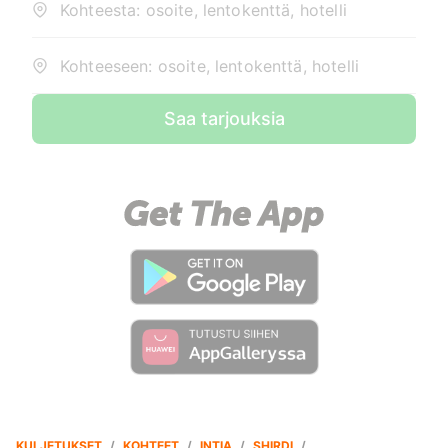
Kohteesta: osoite, lentokenttä, hotelli
Kohteeseen: osoite, lentokenttä, hotelli
Saa tarjouksia
KULJETUKSET
/
KOHTEET
/
INTIA
/
SHIRDI
/