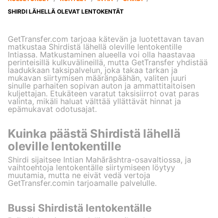
SHIRDI LÄHELLÄ OLEVAT LENTOKENTÄT
GetTransfer.com tarjoaa kätevän ja luotettavan tavan
matkustaa Shirdistä lähellä oleville lentokentille
Intiassa. Matkustaminen alueella voi olla haastavaa
perinteisillä kulkuvälineillä, mutta GetTransfer yhdistää
laadukkaan taksipalvelun, joka takaa tarkan ja
mukavan siirtymisen määränpäähän, valiten juuri
sinulle parhaiten sopivan auton ja ammattitaitoisen
kuljettajan. Etukäteen varatut taksisiirrot ovat paras
valinta, mikäli haluat välttää yllättävät hinnat ja
epämukavat odotusajat.
Kuinka päästä Shirdistä lähellä
oleville lentokentille
Shirdi sijaitsee Intian Mahārāshtra-osavaltiossa, ja
vaihtoehtoja lentokentälle siirtymiseen löytyy
muutamia, mutta ne eivät vedä vertoja
GetTransfer.comin tarjoamalle palvelulle.
Bussi Shirdistä lentokentälle