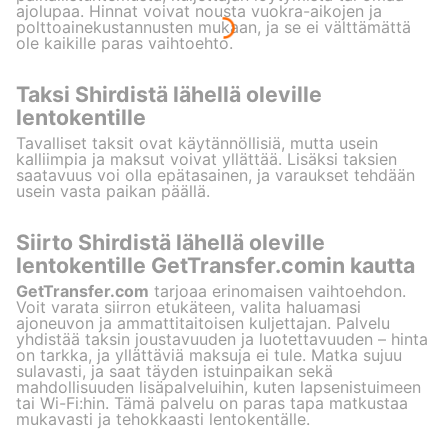
ajolupaa. Hinnat voivat nousta vuokra-aikojen ja
polttoainekustannusten mukaan, ja se ei välttämättä
ole kaikille paras vaihtoehto.
Taksi Shirdistä lähellä oleville
lentokentille
Tavalliset taksit ovat käytännöllisiä, mutta usein
kalliimpia ja maksut voivat yllättää. Lisäksi taksien
saatavuus voi olla epätasainen, ja varaukset tehdään
usein vasta paikan päällä.
Siirto Shirdistä lähellä oleville
lentokentille GetTransfer.comin kautta
GetTransfer.com
tarjoaa erinomaisen vaihtoehdon.
Voit varata siirron etukäteen, valita haluamasi
ajoneuvon ja ammattitaitoisen kuljettajan. Palvelu
yhdistää taksin joustavuuden ja luotettavuuden – hinta
on tarkka, ja yllättäviä maksuja ei tule. Matka sujuu
sulavasti, ja saat täyden istuinpaikan sekä
mahdollisuuden lisäpalveluihin, kuten lapsenistuimeen
tai Wi-Fi:hin. Tämä palvelu on paras tapa matkustaa
mukavasti ja tehokkaasti lentokentälle.