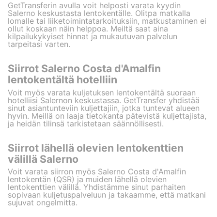
GetTransferin avulla voit helposti varata kyydin
Salerno keskustasta lentokentälle. Olitpa matkalla
lomalle tai liiketoimintatarkoituksiin, matkustaminen ei
ollut koskaan näin helppoa. Meiltä saat aina
kilpailukykyiset hinnat ja mukautuvan palvelun
tarpeitasi varten.
Siirrot Salerno Costa d'Amalfin
lentokentältä hotelliin
Voit myös varata kuljetuksen lentokentältä suoraan
hotelliisi Salernon keskustassa. GetTransfer yhdistää
sinut asiantunteviin kuljettajiin, jotka tuntevat alueen
hyvin. Meillä on laaja tietokanta pätevistä kuljettajista,
ja heidän tilinsä tarkistetaan säännöllisesti.
Siirrot lähellä olevien lentokenttien
välillä Salerno
Voit varata siirron myös Salerno Costa d'Amalfin
lentokentän (QSR) ja muiden lähellä olevien
lentokenttien välillä. Yhdistämme sinut parhaiten
sopivaan kuljetuspalveluun ja takaamme, että matkani
sujuvat ongelmitta.