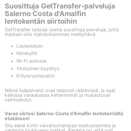
Suosittuja GetTransfer-palveluja
Salerno Costa d'Amalfin
lentokentän siirtoihin
GetTransfer tarjoaa useita suosittuja palveluja, jotta
matkasi olisi mahdollisimman miellyttävä:
Lastenistuin
Nimikyltit
Wi-Fi autossa
Yksityinen kyyditys
Erityisruokavaliot
Nämä lisäpalvelut ovat helposti räätävissä, ja saat
kaikissa varauksissa ketterimmät ja mukautuvat
vaihtoehdot.
Varaa siirtosi Salerno Costa d'Amalfin lentokentältä
etukäteen!
Ota askel kohti vaivattomampaa matkustamista ja
varmista joukkueesi matkat. Parasta on, että voit