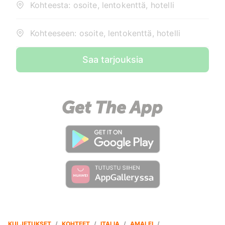
Kohteesta: osoite, lentokenttä, hotelli
Kohteeseen: osoite, lentokenttä, hotelli
Saa tarjouksia
KULJETUKSET
/
KOHTEET
/
ITALIA
/
AMALFI
/