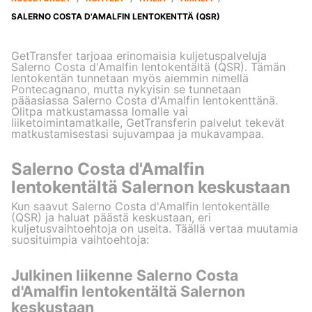
SALERNO COSTA D'AMALFIN LENTOKENTTÄ (QSR)
GetTransfer tarjoaa erinomaisia kuljetuspalveluja
Salerno Costa d'Amalfin lentokentältä (QSR). Tämän
lentokentän tunnetaan myös aiemmin nimellä
Pontecagnano, mutta nykyisin se tunnetaan
pääasiassa Salerno Costa d'Amalfin lentokenttänä.
Olitpa matkustamassa lomalle vai
liiketoimintamatkalle, GetTransferin palvelut tekevät
matkustamisestasi sujuvampaa ja mukavampaa.
Salerno Costa d'Amalfin
lentokentältä Salernon keskustaan
Kun saavut Salerno Costa d'Amalfin lentokentälle
(QSR) ja haluat päästä keskustaan, eri
kuljetusvaihtoehtoja on useita. Täällä vertaa muutamia
suosituimpia vaihtoehtoja:
Julkinen liikenne Salerno Costa
d'Amalfin lentokentältä Salernon
keskustaan