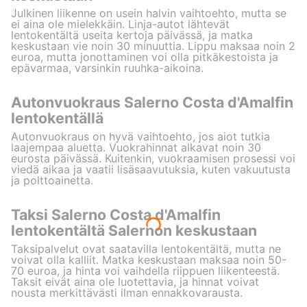
Julkinen liikenne on usein halvin vaihtoehto, mutta se
ei aina ole mielekkäin. Linja-autot lähtevät
lentokentältä useita kertoja päivässä, ja matka
keskustaan vie noin 30 minuuttia. Lippu maksaa noin 2
euroa, mutta jonottaminen voi olla pitkäkestoista ja
epävarmaa, varsinkin ruuhka-aikoina.
Autonvuokraus Salerno Costa d'Amalfin
lentokentällä
Autonvuokraus on hyvä vaihtoehto, jos aiot tutkia
laajempaa aluetta. Vuokrahinnat alkavat noin 30
eurosta päivässä. Kuitenkin, vuokraamisen prosessi voi
viedä aikaa ja vaatii lisäsaavutuksia, kuten vakuutusta
ja polttoainetta.
Taksi Salerno Costa d'Amalfin
lentokentältä Salernon keskustaan
Taksipalvelut ovat saatavilla lentokentältä, mutta ne
voivat olla kalliit. Matka keskustaan maksaa noin 50-
70 euroa, ja hinta voi vaihdella riippuen liikenteestä.
Taksit eivät aina ole luotettavia, ja hinnat voivat
nousta merkittävästi ilman ennakkovarausta.