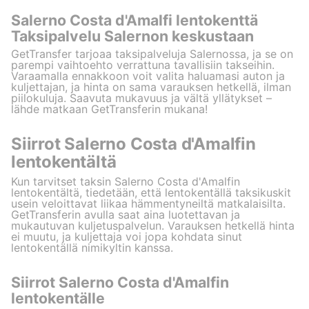
Salerno Costa d'Amalfi lentokenttä
Taksipalvelu Salernon keskustaan
GetTransfer tarjoaa taksipalveluja Salernossa, ja se on
parempi vaihtoehto verrattuna tavallisiin takseihin.
Varaamalla ennakkoon voit valita haluamasi auton ja
kuljettajan, ja hinta on sama varauksen hetkellä, ilman
piilokuluja. Saavuta mukavuus ja vältä yllätykset –
lähde matkaan GetTransferin mukana!
Siirrot Salerno Costa d'Amalfin
lentokentältä
Kun tarvitset taksin Salerno Costa d'Amalfin
lentokentältä, tiedetään, että lentokentällä taksikuskit
usein veloittavat liikaa hämmentyneiltä matkalaisilta.
GetTransferin avulla saat aina luotettavan ja
mukautuvan kuljetuspalvelun. Varauksen hetkellä hinta
ei muutu, ja kuljettaja voi jopa kohdata sinut
lentokentällä nimikyltin kanssa.
Siirrot Salerno Costa d'Amalfin
lentokentälle