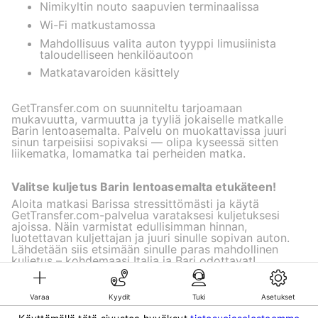
Nimikyltin nouto saapuvien terminaalissa
Wi-Fi matkustamossa
Mahdollisuus valita auton tyyppi limusiinista
taloudelliseen henkilöautoon
Matkatavaroiden käsittely
GetTransfer.com on suunniteltu tarjoamaan
mukavuutta, varmuutta ja tyyliä jokaiselle matkalle
Barin lentoasemalta. Palvelu on muokattavissa juuri
sinun tarpeisiisi sopivaksi — olipa kyseessä sitten
liikematka, lomamatka tai perheiden matka.
Valitse kuljetus Barin lentoasemalta etukäteen!
Aloita matkasi Barissa stressittömästi ja käytä
GetTransfer.com-palvelua varataksesi kuljetuksesi
ajoissa. Näin varmistat edullisimman hinnan,
luotettavan kuljettajan ja juuri sinulle sopivan auton.
Lähdetään siis etsimään sinulle paras mahdollinen
kuljetus – kohdemaasi Italia ja Bari odottavat!
Varaa
Kyydit
Tuki
Asetukset
©KG GLOBAL LIMITED. GetTransfer® is trademark of KG GLOBAL LIMITED.