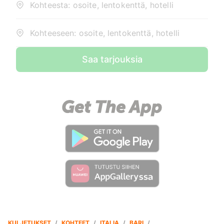
Kohteesta: osoite, lentokenttä, hotelli
Kohteeseen: osoite, lentokenttä, hotelli
Saa tarjouksia
KULJETUKSET
/
KOHTEET
/
ITALIA
/
BARI
/