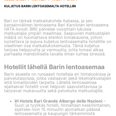
KULJETUS BARIN LENTOASEMALTA HOTELLIIN
Bari on tärkeä matkailukohde Italiassa, ja sen
kansainvälinen lentoasema Bari Karolinan lentoasema
(IATA-koodi: BRI) palvelee vuosittain lukuisia
matkustajia ympäri maailmaa. Saapuvien matkustajien
määrä on huomattava etenkin lomakausina, jolloin
luotettava ja sujuva kuljetus lentoasemalta hotellille on
oleellinen osa matkailukokemusta. Tämä kuljetus
tarjoaa helppoutta ja varmuutta, jotta lomasi alkaa
parhaalla mahdollisella tavalla ilman turhaa stressiä.
Hotellit lähellä Barin lentoasemaa
Barin alueella on runsaasti hotelleja eri hintaluokissa ja
palvelutasoissa, jotka vastaavat sekä liikematkustajien
että lomailijoiden tarpeita. Lähellä lentoasemaa
sijaitsevat hotellit ovat helposti saavutettavissa ja
tarjoavat mukavuutta sekä palveluita matkustajille.
iH Hotels Bari Grande Albergo delle Nazioni
–
Suuri ja tyylikäs hotelli, hinnaltaan keskihintainen,
sijaitsee noin 15 minuutin ajomatkan päässä
lentoasemalta ja kaupungin tärkeimmistä