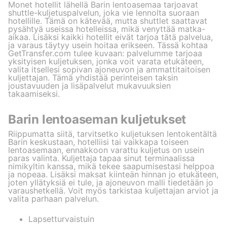
Monet hotellit lähellä Barin lentoasemaa tarjoavat
shuttle-kuljetuspalvelun, joka vie lennolta suoraan
hotellille. Tämä on kätevää, mutta shuttlet saattavat
pysähtyä useissa hotelleissa, mikä venyttää matka-
aikaa. Lisäksi kaikki hotellit eivät tarjoa tätä palvelua,
ja varaus täytyy usein hoitaa erikseen. Tässä kohtaa
GetTransfer.com tulee kuvaan: palvelumme tarjoaa
yksityisen kuljetuksen, jonka voit varata etukäteen,
valita itsellesi sopivan ajoneuvon ja ammattitaitoisen
kuljettajan. Tämä yhdistää perinteisen taksin
joustavuuden ja lisäpalvelut mukavuuksien
takaamiseksi.
Barin lentoaseman kuljetukset
Riippumatta siitä, tarvitsetko kuljetuksen lentokentältä
Barin keskustaan, hotelliisi tai vaikkapa toiseen
lentoasemaan, ennakkoon varattu kuljetus on usein
paras valinta. Kuljettaja tapaa sinut terminaalissa
nimikyltin kanssa, mikä tekee saapumisestasi helppoa
ja nopeaa. Lisäksi maksat kiinteän hinnan jo etukäteen,
joten yllätyksiä ei tule, ja ajoneuvon malli tiedetään jo
varaushetkellä. Voit myös tarkistaa kuljettajan arviot ja
valita parhaan palvelun.
Lapsetturvaistuin