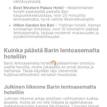
nähtävyyksistä.
Best Western Palace Hotel
– Keskihintainen
hotelli keskeisellä paikalla Bari
kaupunkikeskustassa, noin 20 minuuttia
lentoasemalta, hyvä valinta liikematkustajille.
Hilton Garden Inn Bari
– Ylellinen hotelli, hieman
korkeampi hintataso, noin 10 kilometrin päässä
lentoasemalta, tarjoaa modernit mukavuudet ja
pysäköintimahdollisuudet.
Kuinka päästä Barin lentoasemalta
hotelliin
Barin lentoasemalta hotellille pääseminen onnistuu
useilla tavoilla, mutta jokaisella on omat etunsa ja
haittansa. Tässä käydään läpi yleisimmät
kuljetusvaihtoehdot vertailun muodossa.
Julkinen liikenne Barin lentoasemalta
hotelliin
Julkinen liikenne antaa edullisen vaihtoehdon kulkea
alueella, mutta se voi olla hidasta ja epämukavaa
matkatavaroiden kanssa liikuttaessa. Lippujen hinnat