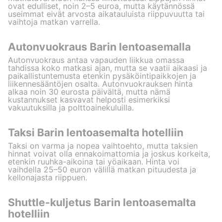
ovat edulliset, noin 2–5 euroa, mutta käytännössä
useimmat eivät arvosta aikatauluista riippuvuutta tai
vaihtoja matkan varrella.
Autonvuokraus Barin lentoasemalla
Autonvuokraus antaa vapauden liikkua omassa
tahdissa koko matkasi ajan, mutta se vaatii aikaasi ja
paikallistuntemusta etenkin pysäköintipaikkojen ja
liikennesääntöjen osalta. Autonvuokrauksen hinta
alkaa noin 30 eurosta päivältä, mutta nämä
kustannukset kasvavat helposti esimerkiksi
vakuutuksilla ja polttoainekuluilla.
Taksi Barin lentoasemalta hotelliin
Taksi on varma ja nopea vaihtoehto, mutta taksien
hinnat voivat olla ennakoimattomia ja joskus korkeita,
etenkin ruuhka-aikoina tai yöaikaan. Hinta voi
vaihdella 25–50 euron välillä matkan pituudesta ja
kellonajasta riippuen.
Shuttle-kuljetus Barin lentoasemalta
hotelliin