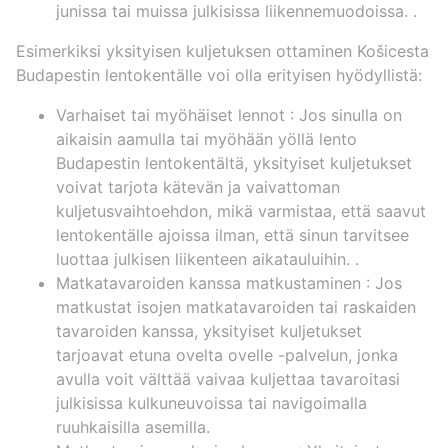
junissa tai muissa julkisissa liikennemuodoissa. .
Esimerkiksi yksityisen kuljetuksen ottaminen Košicesta
Budapestin lentokentälle voi olla erityisen hyödyllistä:
Varhaiset tai myöhäiset lennot
: Jos sinulla on
aikaisin aamulla tai myöhään yöllä lento
Budapestin lentokentältä, yksityiset kuljetukset
voivat tarjota kätevän ja vaivattoman
kuljetusvaihtoehdon, mikä varmistaa, että saavut
lentokentälle ajoissa ilman, että sinun tarvitsee
luottaa julkisen liikenteen aikatauluihin. .
Matkatavaroiden kanssa matkustaminen
: Jos
matkustat isojen matkatavaroiden tai raskaiden
tavaroiden kanssa, yksityiset kuljetukset
tarjoavat etuna ovelta ovelle -palvelun, jonka
avulla voit välttää vaivaa kuljettaa tavaroitasi
julkisissa kulkuneuvoissa tai navigoimalla
ruuhkaisilla asemilla.