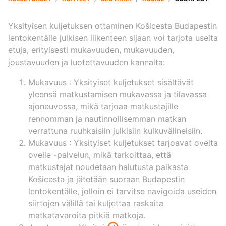
Yksityisen kuljetuksen ottaminen Košicesta Budapestin
lentokentälle julkisen liikenteen sijaan voi tarjota useita
etuja, erityisesti mukavuuden, mukavuuden,
joustavuuden ja luotettavuuden kannalta:
Mukavuus
: Yksityiset kuljetukset sisältävät
yleensä matkustamisen mukavassa ja tilavassa
ajoneuvossa, mikä tarjoaa matkustajille
rennomman ja nautinnollisemman matkan
verrattuna ruuhkaisiin julkisiin kulkuvälineisiin.
Mukavuus
: Yksityiset kuljetukset tarjoavat ovelta
ovelle -palvelun, mikä tarkoittaa, että
matkustajat noudetaan halutusta paikasta
Košicesta ja jätetään suoraan Budapestin
lentokentälle, jolloin ei tarvitse navigoida useiden
siirtojen välillä tai kuljettaa raskaita
matkatavaroita pitkiä matkoja.