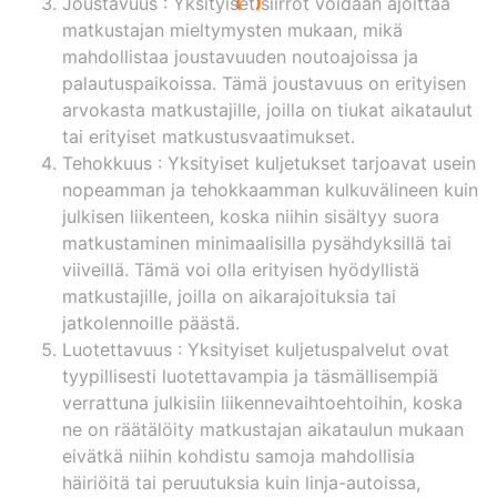
Joustavuus
: Yksityiset siirrot voidaan ajoittaa
matkustajan mieltymysten mukaan, mikä
mahdollistaa joustavuuden noutoajoissa ja
palautuspaikoissa. Tämä joustavuus on erityisen
arvokasta matkustajille, joilla on tiukat aikataulut
tai erityiset matkustusvaatimukset.
Tehokkuus
: Yksityiset kuljetukset tarjoavat usein
nopeamman ja tehokkaamman kulkuvälineen kuin
julkisen liikenteen, koska niihin sisältyy suora
matkustaminen minimaalisilla pysähdyksillä tai
viiveillä. Tämä voi olla erityisen hyödyllistä
matkustajille, joilla on aikarajoituksia tai
jatkolennoille päästä.
Luotettavuus
: Yksityiset kuljetuspalvelut ovat
tyypillisesti luotettavampia ja täsmällisempiä
verrattuna julkisiin liikennevaihtoehtoihin, koska
ne on räätälöity matkustajan aikataulun mukaan
eivätkä niihin kohdistu samoja mahdollisia
häiriöitä tai peruutuksia kuin linja-autoissa,