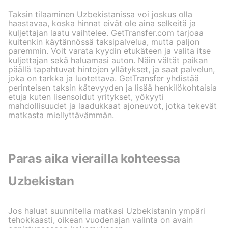
Taksin tilaaminen Uzbekistanissa voi joskus olla
haastavaa, koska hinnat eivät ole aina selkeitä ja
kuljettajan laatu vaihtelee. GetTransfer.com tarjoaa
kuitenkin käytännössä taksipalvelua, mutta paljon
paremmin. Voit varata kyydin etukäteen ja valita itse
kuljettajan sekä haluamasi auton. Näin vältät paikan
päällä tapahtuvat hintojen yllätykset, ja saat palvelun,
joka on tarkka ja luotettava. GetTransfer yhdistää
perinteisen taksin kätevyyden ja lisää henkilökohtaisia
etuja kuten lisensoidut yritykset, yökyyti
mahdollisuudet ja laadukkaat ajoneuvot, jotka tekevät
matkasta miellyttävämmän.
Paras aika vierailla kohteessa
Uzbekistan
Jos haluat suunnitella matkasi Uzbekistanin ympäri
tehokkaasti, oikean vuodenajan valinta on avain