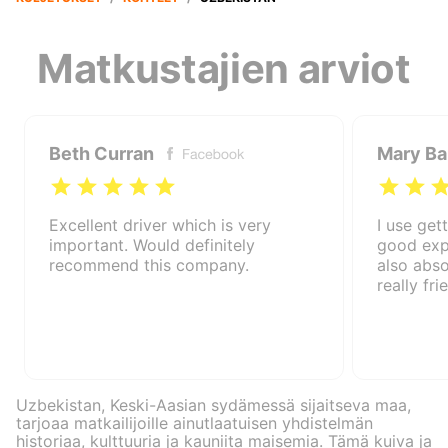
Matkustajien arviot
Beth Curran
Mary B
Excellent driver which is very
I use gett
important. Would definitely
good exp
recommend this company.
also absol
really fr
Uzbekistan, Keski-Aasian sydämessä sijaitseva maa,
tarjoaa matkailijoille ainutlaatuisen yhdistelmän
historiaa, kulttuuria ja kauniita maisemia. Tämä kuiva ja