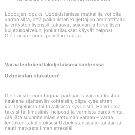
Loppujen lopuksi Uzbekistanissa matkailija voi olla
varma siitä, että paikallisten kuljettajien ammattitaito
ja yritysten lisenssit takaavat sujuvan ja turvallisen
kuljetuspalvelun, jonka tilaukset käyvät helposti
GetTransfer.com -palvelun kautta.
Varaa lentokenttäkuljetuksesi kohteessa
Uzbekistan etukäteen!
GetTransfer.com tarjoaa parhaan tavan matkustaa
kaukana sijaitseviin kohteisiin, olipa kyse sitten
kiertoajeluista tai tavallisista kyydeistä. Hanki oma
taksisi tai limusiinisi helposti ja varmista paras hinta.
Älä jätä suunnitelmiasi sattuman varaan – varaa
lentokenttäkuljetuksesi Uzbekistanissa jo tänään ja
nauti matkasta ilman stressiä!