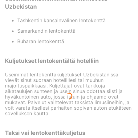
Uzbekistan
Tashkentin kansainvälinen lentokenttä
Samarkandin lentokenttä
Buharan lentokenttä
Kuljetukset lentokentältä hotelliin
Useimmat lentokenttäkuljetukset Uzbekistanissa
vievät sinut suoraan hotellillesi tai muuhun
majoituspaikkaasi. Kuljettajat ovat tarkkoja
aikataulujen suhteen ja usein sinua odottaa siisti ja
hyväkuntoinen auto, jossa istuin ja ohjaamo ovat
mukavat. Palvelut vaihtelevat taksista limusiineihin, ja
voit varata itsellesi parhaiten sopivan auton etukäteen
sovelluksen kautta.
Taksi vai lentokenttäkuljetus