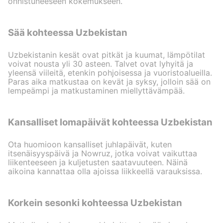
onnistuneeseen kokemukseen.
Sää kohteessa Uzbekistan
Uzbekistanin kesät ovat pitkät ja kuumat, lämpötilat
voivat nousta yli 30 asteen. Talvet ovat lyhyitä ja
yleensä viileitä, etenkin pohjoisessa ja vuoristoalueilla.
Paras aika matkustaa on kevät ja syksy, jolloin sää on
lempeämpi ja matkustaminen miellyttävämpää.
Kansalliset lomapäivät kohteessa Uzbekistan
Ota huomioon kansalliset juhlapäivät, kuten
itsenäisyyspäivä ja Nowruz, jotka voivat vaikuttaa
liikenteeseen ja kuljetusten saatavuuteen. Näinä
aikoina kannattaa olla ajoissa liikkeellä varauksissa.
Korkein sesonki kohteessa Uzbekistan