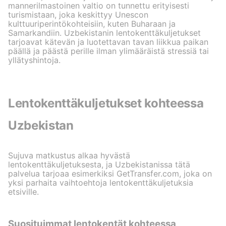
mannerilmastoinen valtio on tunnettu erityisesti
turismistaan, joka keskittyy Unescon
kulttuuriperintökohteisiin, kuten Buharaan ja
Samarkandiin. Uzbekistanin lentokenttäkuljetukset
tarjoavat kätevän ja luotettavan tavan liikkua paikan
päällä ja päästä perille ilman ylimääräistä stressiä tai
yllätyshintoja.
Lentokenttäkuljetukset kohteessa
Uzbekistan
Sujuva matkustus alkaa hyvästä
lentokenttäkuljetuksesta, ja Uzbekistanissa tätä
palvelua tarjoaa esimerkiksi GetTransfer.com, joka on
yksi parhaita vaihtoehtoja lentokenttäkuljetuksia
etsiville.
Suosituimmat lentokentät kohteessa