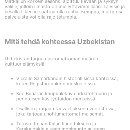
Matkailun korkein sesonki ajoittuu kevään ja syksyn
välille, jolloin ilmasto on miellyttävimmillään. Talvisin ja
kesällä liikenne saattaa olla rauhallisempaa, mutta osa
palveluista voi olla rajoitetumpia.
Mitä tehdä kohteessa Uzbekistan
Uzbekistan tarjoaa uskomattoman määrän
kulttuurielämyksiä:
Vieraile Samarkandin historiallisissa kohteissa,
kuten Registan-aukion moskeijoissa.
Koe Buharan kaupunkikuva arkkitehtuurin ja
perinteisen käsityötaidon merkeissä.
Osallistu joogaan tai vaellukseen vuoristossa,
joka tarjoaa unohtumattomat maisemat.
Tutustu Itchan Kalan linnoitukseen ja
Karakalpakin alueen monimuotoisuuteen.