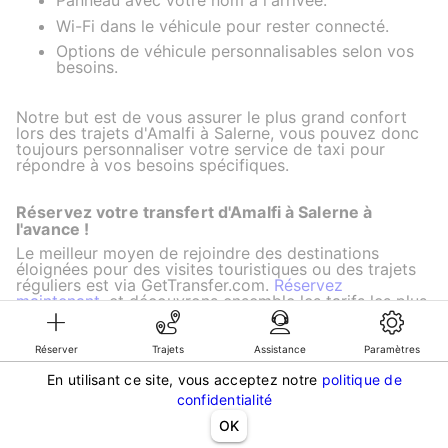
Panneau avec votre nom à l'arrivée.
Wi-Fi dans le véhicule pour rester connecté.
Options de véhicule personnalisables selon vos
besoins.
Notre but est de vous assurer le plus grand confort
lors des trajets d'Amalfi à Salerne, vous pouvez donc
toujours personnaliser votre service de taxi pour
répondre à vos besoins spécifiques.
Réservez votre transfert d'Amalfi à Salerne à
l'avance !
Le meilleur moyen de rejoindre des destinations
éloignées pour des visites touristiques ou des trajets
réguliers est via GetTransfer.com.
Réservez
maintenant
, et découvrons ensemble les tarifs les plus
attractifs pour votre trajet.
Réserver
Trajets
Assistance
Paramètres
En utilisant ce site, vous acceptez notre
politique de
©KG GLOBAL LIMITED. GetTransfer® is trademark of KG GLOBAL LIMITED.
confidentialité
All rights reserved.
OK