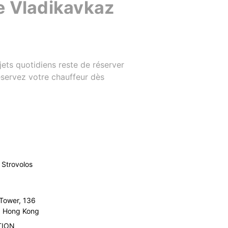
de Vladikavkaz
ajets quotidiens reste de réserver
réservez votre chauffeur dès
Strovolos
 Tower, 136
l, Hong Kong
TION