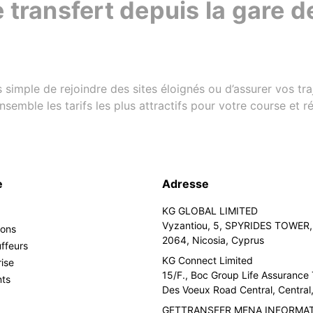
 transfert depuis la gare 
s simple de rejoindre des sites éloignés ou d’assurer vos tr
semble les tarifs les plus attractifs pour votre course et 
e
Adresse
KG GLOBAL LIMITED
Vyzantiou, 5, SPYRIDES TOWER, 
ions
2064, Nicosia, Cyprus
uffeurs
KG Connect Limited
rise
15/F., Boc Group Life Assurance
nts
Des Voeux Road Central, Centra
GETTRANSFER MENA INFORMA