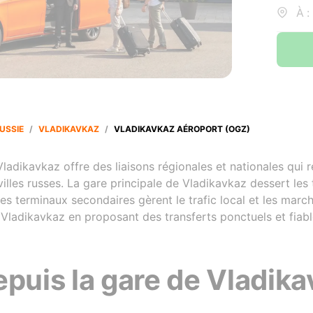
À :
USSIE
/
VLADIKAVKAZ
/
VLADIKAVKAZ AÉROPORT (OGZ)
ladikavkaz offre des liaisons régionales et nationales qui re
illes russes. La gare principale de Vladikavkaz dessert les 
es terminaux secondaires gèrent le trafic local et les marcha
e Vladikavkaz en proposant des transferts ponctuels et fiab
epuis la gare de Vladik