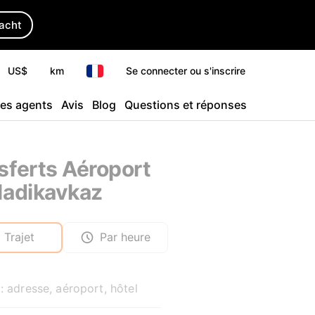
yacht
US$
km
Se connecter ou s'inscrire
les agents
Avis
Blog
Questions et réponses
sferts Aéroport
ladikavkaz
Trajet
Par heure
: adresse, aéroport, hôtel