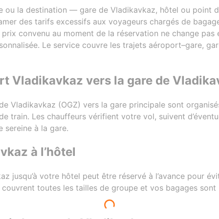
e ou la destination — gare de Vladikavkaz, hôtel ou point d
amer des tarifs excessifs aux voyageurs chargés de bagages
 ; le prix convenu au moment de la réservation ne change pas 
sonnalisée. Le service couvre les trajets aéroport–gare, gar
ort Vladikavkaz vers la gare de Vladik
t de Vladikavkaz (OGZ) vers la gare principale sont organi
de train. Les chauffeurs vérifient votre vol, suivent d’évent
 sereine à la gare.
vkaz à l’hôtel
az jusqu’à votre hôtel peut être réservé à l’avance pour évit
s couvrent toutes les tailles de groupe et vos bagages sont 