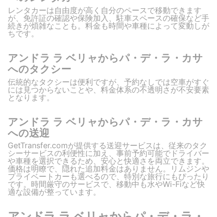
レンタカーは自由度が高く自分のペースで移動できます
が、免許証の確認や保険加入、駐車スペースの確保など手
続きが煩雑なことも。料金も時間や車種によって変動しが
ちです。
アンドラ ラ ベリャからパ・デ・ラ・カサ
へのタクシー
伝統的なタクシーは便利ですが、予約なしでは空車がすぐ
には見つからないことや、料金体系の不透明さが不安要素
となります。
アンドラ ラ ベリャからパ・デ・ラ・カサ
への送迎
GetTransfer.comが提供する送迎サービスは、従来のタク
シーサービスの利便性に加え、事前予約可能でドライバー
や車種を選択できるため、安心と快適さを両立できます。
価格は明瞭で、隠れた追加料金はありません。リムジンや
プライベートカーも選べるので、特別な旅行にもぴったり
です。時間厳守のサービスで、移動中も水やWi-Fiなど快
適な設備が整っています。
アンドラ ラ ベリャからパ・デ・ラ・