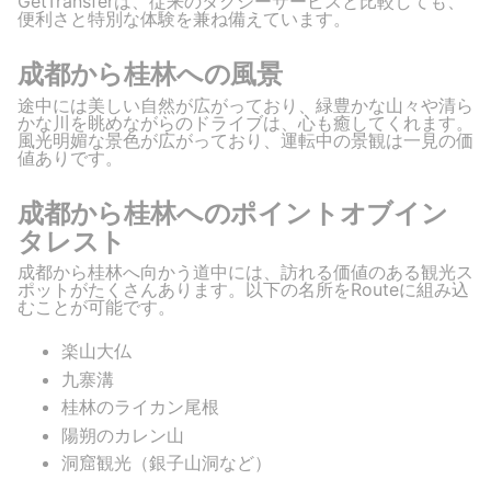
GetTransferは、従来のタクシーサービスと比較しても、
便利さと特別な体験を兼ね備えています。
成都から桂林への風景
途中には美しい自然が広がっており、緑豊かな山々や清ら
かな川を眺めながらのドライブは、心も癒してくれます。
風光明媚な景色が広がっており、運転中の景観は一見の価
値ありです。
成都から桂林へのポイントオブイン
タレスト
成都から桂林へ向かう道中には、訪れる価値のある観光ス
ポットがたくさんあります。以下の名所をRouteに組み込
むことが可能です。
楽山大仏
九寨溝
桂林のライカン尾根
陽朔のカレン山
洞窟観光（銀子山洞など）