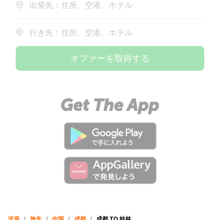
出発先：住所、空港、ホテル
行き先：住所、空港、ホテル
オファーを取得する
送迎
/
旅先
/
中国
/
成都
/
成都 TO 桂林