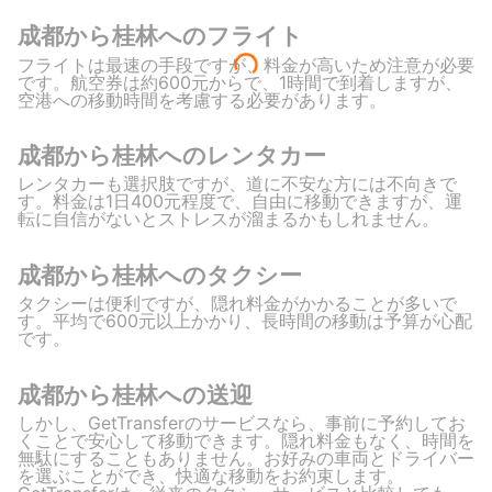
成都から桂林へのフライト
フライトは最速の手段ですが、料金が高いため注意が必要
です。航空券は約600元からで、1時間で到着しますが、
空港への移動時間を考慮する必要があります。
成都から桂林へのレンタカー
レンタカーも選択肢ですが、道に不安な方には不向きで
す。料金は1日400元程度で、自由に移動できますが、運
転に自信がないとストレスが溜まるかもしれません。
成都から桂林へのタクシー
タクシーは便利ですが、隠れ料金がかかることが多いで
す。平均で600元以上かかり、長時間の移動は予算が心配
です。
成都から桂林への送迎
しかし、GetTransferのサービスなら、事前に予約してお
くことで安心して移動できます。隠れ料金もなく、時間を
無駄にすることもありません。お好みの車両とドライバー
を選ぶことができ、快適な移動をお約束します。