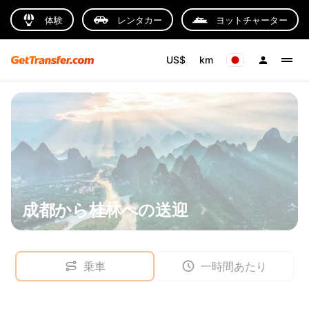
体験
レンタカー
ヨットチャーター
US$
km
成都から桂林への送迎
乗車
一時間あたり