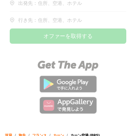
出発先：住所、空港、ホテル
行き先：住所、空港、ホテル
オファーを取得する
送迎
/
旅先
/
フランス
/
カーン
/
カーン空港 (BRS)