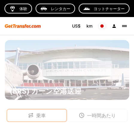
体験
レンタカー
ヨットチャーター
US$
km
(BRS) カーン空港送迎
乗車
一時間あたり